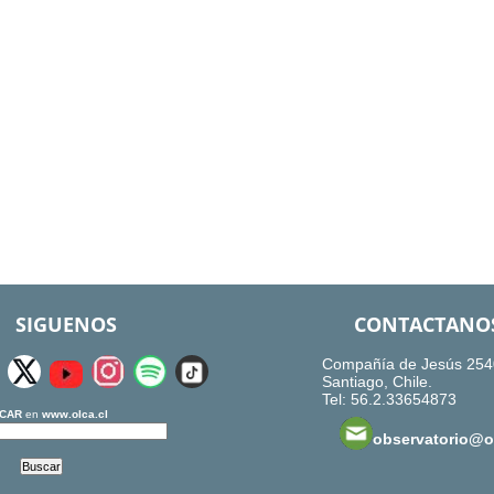
SIGUENOS
CONTACTANO
Compañía de Jesús 254
Santiago, Chile.
Tel: 56.2.33654873
CAR
en
www.olca.cl
observatorio@ol