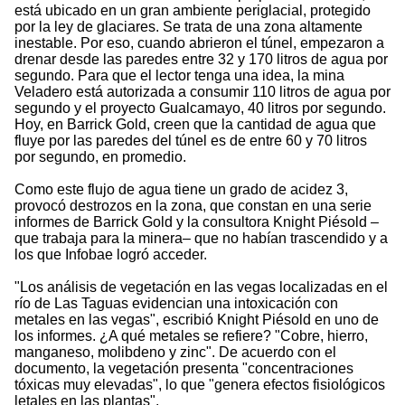
está ubicado en un gran ambiente periglacial, protegido
por la ley de glaciares. Se trata de una zona altamente
inestable. Por eso, cuando abrieron el túnel, empezaron a
drenar desde las paredes entre 32 y 170 litros de agua por
segundo. Para que el lector tenga una idea, la mina
Veladero está autorizada a consumir 110 litros de agua por
segundo y el proyecto Gualcamayo, 40 litros por segundo.
Hoy, en Barrick Gold, creen que la cantidad de agua que
fluye por las paredes del túnel es de entre 60 y 70 litros
por segundo, en promedio.
Como este flujo de agua tiene un grado de acidez 3,
provocó destrozos en la zona, que constan en una serie
informes de Barrick Gold y la consultora Knight Piésold –
que trabaja para la minera– que no habían trascendido y a
los que Infobae logró acceder.
"Los análisis de vegetación en las vegas localizadas en el
río de Las Taguas evidencian una intoxicación con
metales en las vegas", escribió Knight Piésold en uno de
los informes. ¿A qué metales se refiere? "Cobre, hierro,
manganeso, molibdeno y zinc". De acuerdo con el
documento, la vegetación presenta "concentraciones
tóxicas muy elevadas", lo que "genera efectos fisiológicos
letales en las plantas".