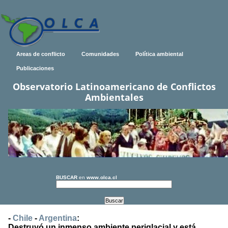
Areas de conflicto
Comunidades
Política ambiental
Publicaciones
Observatorio Latinoamericano de Conflictos
Ambientales
BUSCAR
en
www.olca.cl
-
Chile
-
Argentina
:
Destruyó un inmenso ambiente periglacial y está