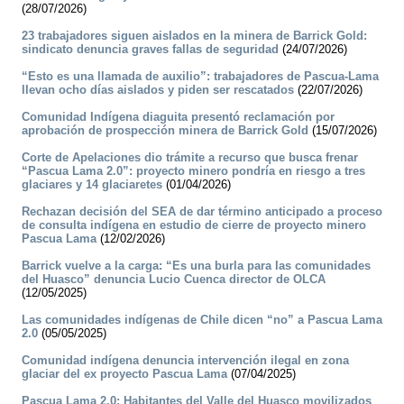
(28/07/2026)
23 trabajadores siguen aislados en la minera de Barrick Gold:
sindicato denuncia graves fallas de seguridad
(24/07/2026)
“Esto es una llamada de auxilio”: trabajadores de Pascua-Lama
llevan ocho días aislados y piden ser rescatados
(22/07/2026)
Comunidad Indígena diaguita presentó reclamación por
aprobación de prospección minera de Barrick Gold
(15/07/2026)
Corte de Apelaciones dio trámite a recurso que busca frenar
“Pascua Lama 2.0”: proyecto minero pondría en riesgo a tres
glaciares y 14 glaciaretes
(01/04/2026)
Rechazan decisión del SEA de dar término anticipado a proceso
de consulta indígena en estudio de cierre de proyecto minero
Pascua Lama
(12/02/2026)
Barrick vuelve a la carga: “Es una burla para las comunidades
del Huasco” denuncia Lucio Cuenca director de OLCA
(12/05/2025)
Las comunidades indígenas de Chile dicen “no” a Pascua Lama
2.0
(05/05/2025)
Comunidad indígena denuncia intervención ilegal en zona
glaciar del ex proyecto Pascua Lama
(07/04/2025)
Pascua Lama 2.0: Habitantes del Valle del Huasco movilizados