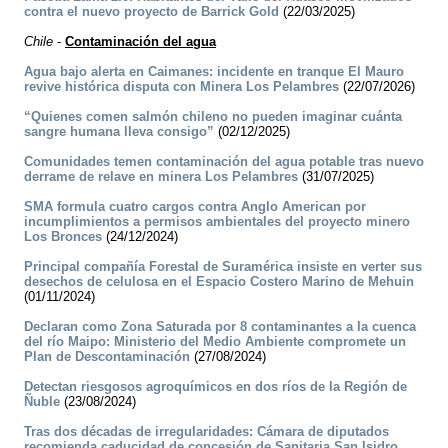
contra el nuevo proyecto de Barrick Gold
(22/03/2025)
Chile
-
Contaminación del agua
Agua bajo alerta en Caimanes: incidente en tranque El Mauro
revive histórica disputa con Minera Los Pelambres
(22/07/2026)
“Quienes comen salmón chileno no pueden imaginar cuánta
sangre humana lleva consigo”
(02/12/2025)
Comunidades temen contaminación del agua potable tras nuevo
derrame de relave en minera Los Pelambres
(31/07/2025)
SMA formula cuatro cargos contra Anglo American por
incumplimientos a permisos ambientales del proyecto minero
Los Bronces
(24/12/2024)
Principal compañía Forestal de Suramérica insiste en verter sus
desechos de celulosa en el Espacio Costero Marino de Mehuin
(01/11/2024)
Declaran como Zona Saturada por 8 contaminantes a la cuenca
del río Maipo: Ministerio del Medio Ambiente compromete un
Plan de Descontaminación
(27/08/2024)
Detectan riesgosos agroquímicos en dos ríos de la Región de
Ñuble
(23/08/2024)
Tras dos décadas de irregularidades: Cámara de diputados
recomienda caducidad de concesión de Sanitaria San Isidro