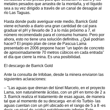
metales pesados que arrastra de la montaña, y el líquido
sea a su vez dirigido a través de un canal de desagüe al
río Las Taguas.
Hasta donde pudo averiguar este medio, Barrick Gold
viene echando a diario una gran cantidad de cal para
graduar el pH y llevarlo de 3 a lo más próximo a 7, el
número recomendado para el consumo humano. Pero por
ahora, esto no tiene una solución definitiva. ¿Qué podrían
hacer? El propio plan de cese de Pascua Lama
presentado en 2006 propone hacer "un tapón de concreto
de aproximadamente 70 metros cúbicos en cada entrada"
el día que cierre la mina. Es una posibilidad.
El descargo de Barrick Gold
Ante la consulta de Infobae, desde la minera enviaron las
siguientes aclaraciones:
– "Las aguas que drenan del túnel Marcelo, en el proyecto
Lama, son naturalmente ácidas, con un pH en torno de 2 a
3. Barrick realiza el tratamiento de esas aguas, de manera
tal que al momento de su descarga -en el río Turbio- las
aguas cuentan con un pH ubicado en el rango de 5 a 8 -es
decir, un nivel de acidez notablemente inferior. Esto