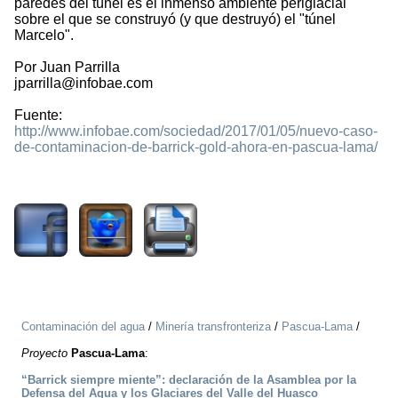
paredes del túnel es el inmenso ambiente periglacial
sobre el que se construyó (y que destruyó) el "túnel
Marcelo".
Por Juan Parrilla
jparrilla@infobae.com
Fuente:
http://www.infobae.com/sociedad/2017/01/05/nuevo-caso-
de-contaminacion-de-barrick-gold-ahora-en-pascua-lama/
2578
Contaminación del agua
/
Minería transfronteriza
/
Pascua-Lama
/
Proyecto
Pascua-Lama
:
“Barrick siempre miente”: declaración de la Asamblea por la
Defensa del Agua y los Glaciares del Valle del Huasco