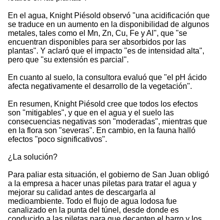
En el agua, Knight Piésold observó "una acidificación que
se traduce en un aumento en la disponibilidad de algunos
metales, tales como el Mn, Zn, Cu, Fe y Al", que "se
encuentran disponibles para ser absorbidos por las
plantas". Y aclaró que el impacto "es de intensidad alta",
pero que "su extensión es parcial".
En cuanto al suelo, la consultora evaluó que "el pH ácido
afecta negativamente el desarrollo de la vegetación".
En resumen, Knight Piésold cree que todos los efectos
son "mitigables", y que en el agua y el suelo las
consecuencias negativas son "moderadas", mientras que
en la flora son "severas". En cambio, en la fauna halló
efectos "poco significativos".
¿La solución?
Para paliar esta situación, el gobierno de San Juan obligó
a la empresa a hacer unas piletas para tratar el agua y
mejorar su calidad antes de descargarla al
medioambiente. Todo el flujo de agua lodosa fue
canalizado en la punta del túnel, desde donde es
conducido a las piletas para que decanten el barro y los