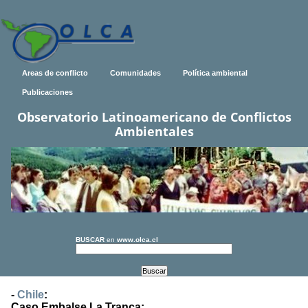
Areas de conflicto
Comunidades
Política ambiental
Publicaciones
Observatorio Latinoamericano de Conflictos
Ambientales
BUSCAR
en
www.olca.cl
-
Chile
:
Caso Embalse La Tranca: