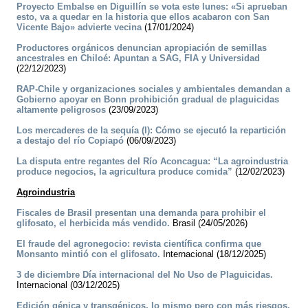
Proyecto Embalse en Diguillín se vota este lunes: «Si aprueban
esto, va a quedar en la historia que ellos acabaron con San
Vicente Bajo» advierte vecina
(17/01/2024)
Productores orgánicos denuncian apropiación de semillas
ancestrales en Chiloé: Apuntan a SAG, FIA y Universidad
(22/12/2023)
RAP-Chile y organizaciones sociales y ambientales demandan a
Gobierno apoyar en Bonn prohibición gradual de plaguicidas
altamente peligrosos
(23/09/2023)
Los mercaderes de la sequía (I): Cómo se ejecutó la repartición
a destajo del río Copiapó
(06/09/2023)
La disputa entre regantes del Río Aconcagua: “La agroindustria
produce negocios, la agricultura produce comida”
(12/02/2023)
Agroindustria
Fiscales de Brasil presentan una demanda para prohibir el
glifosato, el herbicida más vendido.
Brasil (24/05/2026)
El fraude del agronegocio: revista científica confirma que
Monsanto mintió con el glifosato.
Internacional (18/12/2025)
3 de diciembre Día internacional del No Uso de Plaguicidas.
Internacional (03/12/2025)
Edición génica y transgénicos, lo mismo pero con más riesgos.