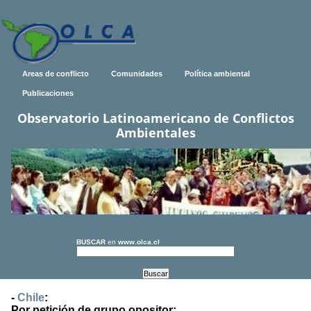
Areas de conflicto
Comunidades
Política ambiental
Publicaciones
Observatorio Latinoamericano de Conflictos
Ambientales
BUSCAR
en
www.olca.cl
-
Chile
:
Por petición de grupo opositor: