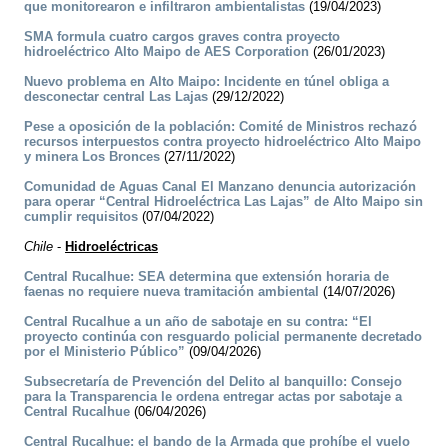
que monitorearon e infiltraron ambientalistas
(19/04/2023)
SMA formula cuatro cargos graves contra proyecto
hidroeléctrico Alto Maipo de AES Corporation
(26/01/2023)
Nuevo problema en Alto Maipo: Incidente en túnel obliga a
desconectar central Las Lajas
(29/12/2022)
Pese a oposición de la población: Comité de Ministros rechazó
recursos interpuestos contra proyecto hidroeléctrico Alto Maipo
y minera Los Bronces
(27/11/2022)
Comunidad de Aguas Canal El Manzano denuncia autorización
para operar “Central Hidroeléctrica Las Lajas” de Alto Maipo sin
cumplir requisitos
(07/04/2022)
Chile
-
Hidroeléctricas
Central Rucalhue: SEA determina que extensión horaria de
faenas no requiere nueva tramitación ambiental
(14/07/2026)
Central Rucalhue a un año de sabotaje en su contra: “El
proyecto continúa con resguardo policial permanente decretado
por el Ministerio Público”
(09/04/2026)
Subsecretaría de Prevención del Delito al banquillo: Consejo
para la Transparencia le ordena entregar actas por sabotaje a
Central Rucalhue
(06/04/2026)
Central Rucalhue: el bando de la Armada que prohíbe el vuelo