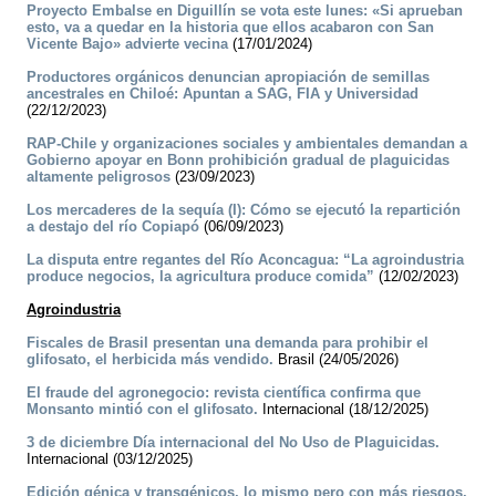
Proyecto Embalse en Diguillín se vota este lunes: «Si aprueban
esto, va a quedar en la historia que ellos acabaron con San
Vicente Bajo» advierte vecina
(17/01/2024)
Productores orgánicos denuncian apropiación de semillas
ancestrales en Chiloé: Apuntan a SAG, FIA y Universidad
(22/12/2023)
RAP-Chile y organizaciones sociales y ambientales demandan a
Gobierno apoyar en Bonn prohibición gradual de plaguicidas
altamente peligrosos
(23/09/2023)
Los mercaderes de la sequía (I): Cómo se ejecutó la repartición
a destajo del río Copiapó
(06/09/2023)
La disputa entre regantes del Río Aconcagua: “La agroindustria
produce negocios, la agricultura produce comida”
(12/02/2023)
Agroindustria
Fiscales de Brasil presentan una demanda para prohibir el
glifosato, el herbicida más vendido.
Brasil (24/05/2026)
El fraude del agronegocio: revista científica confirma que
Monsanto mintió con el glifosato.
Internacional (18/12/2025)
3 de diciembre Día internacional del No Uso de Plaguicidas.
Internacional (03/12/2025)
Edición génica y transgénicos, lo mismo pero con más riesgos.