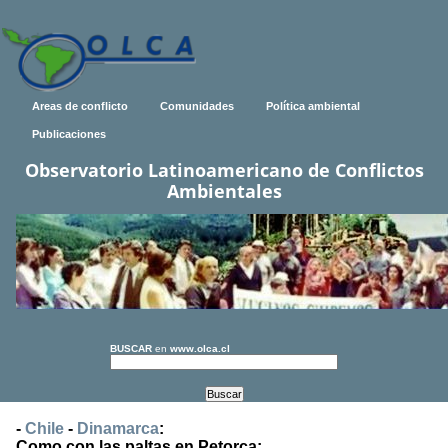
Areas de conflicto
Comunidades
Política ambiental
Publicaciones
Observatorio Latinoamericano de Conflictos
Ambientales
BUSCAR
en
www.olca.cl
-
Chile
-
Dinamarca
:
Como con las paltas en Petorca: