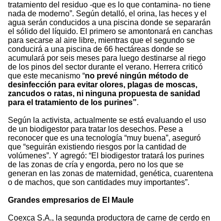
tratamiento del residuo -que es lo que contamina- no tiene
nada de moderno”. Según detalló, el orina, las heces y el
agua serán conducidos a una piscina donde se separarán
el sólido del líquido. El primero se amontonará en canchas
para secarse al aire libre, mientras que el segundo se
conducirá a una piscina de 66 hectáreas donde se
acumulará por seis meses para luego destinarse al riego
de los pinos del sector durante el verano. Herrera criticó
que este mecanismo “
no prevé ningún método de
desinfección para evitar olores, plagas de moscas,
zancudos o ratas, ni ninguna propuesta de sanidad
para el tratamiento de los purines”
.
Según la activista, actualmente se está evaluando el uso
de un biodigestor para tratar los desechos. Pese a
reconocer que es una tecnología “muy buena”, aseguró
que “seguirán existiendo riesgos por la cantidad de
volúmenes”. Y agregó: “El biodigestor tratará los purines
de las zonas de cría y engorda, pero no los que se
generan en las zonas de maternidad, genética, cuarentena
o de machos, que son cantidades muy importantes”.
Grandes empresarios de El Maule
Coexca S.A., la segunda productora de carne de cerdo en