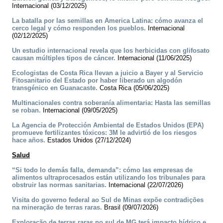
Internacional (03/12/2025)
La batalla por las semillas en America Latina: cómo avanza el
cerco legal y cómo responden los pueblos.
Internacional
(02/12/2025)
Un estudio internacional revela que los herbicidas con glifosato
causan múltiples tipos de cáncer.
Internacional (11/06/2025)
Ecologistas de Costa Rica llevan a juicio a Bayer y al Servicio
Fitosanitario del Estado por haber liberado un algodón
transgénico en Guanacaste.
Costa Rica (05/06/2025)
Multinacionales contra soberanía alimentaria: Hasta las semillas
se roban.
Internacional (09/05/2025)
La Agencia de Protección Ambiental de Estados Unidos (EPA)
promueve fertilizantes tóxicos: 3M le advirtió de los riesgos
hace años.
Estados Unidos (27/12/2024)
Salud
“Si todo lo demás falla, demanda”: cómo las empresas de
alimentos ultraprocesados están utilizando los tribunales para
obstruir las normas sanitarias.
Internacional (22/07/2026)
Visita do governo federal ao Sul de Minas expõe contradições
na mineração de terras raras.
Brasil (09/07/2026)
Exploração de terras raras no sul de MG terá impacto hídrico e