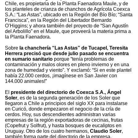
Chile, es propietaria de la Planta Faenadora Maule, y de
los planteles de crianza de chanchos de Agrícola Coexca
S.A.: “Las Astas”, ubicado en la Región del Bío Bío; “Santa
Francisca”, en la Región del Libertador Bernardo
O’Higgins; y ahora también del proyecto de “San Agustín
del Arbolillo” en el Maule, que proveerá la materia prima a
la Planta Faenadora.
Sobre
la chanchería “Las Astas” de Tucapel, Teresita
Herrera precisó que desde julio pasado se encuentra
en sumario sanitario
porque “tenía problemas de
contaminación y malos olores en pleno invierno y en una
zona de humedad y viento”. Y exclamó: “Si en este plantel
había 22.000 cerdos, ¡imagínese en San Javier con
144.000 animales!”
El
presidente del directorio de Coexca S.A., Ángel
Soler
, es de la segunda generación de los Soler que
llegaron a Chile a principios del siglo XX para instalarse
en Curicó, donde empezaron el negocio de la cría de
cerdos. Hoy, sus descendientes administran varias
empresas de la región exportadoras de cecinas, frutas
(Copefrut y Solfrut), y hasta bosques de eucaliptos en
Uruguay. Otro de los cuatro hermanos,
Claudio Soler
,
también forma parte del directorio de la empresa.