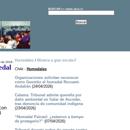
BUSCAR
en
www.olca.cl
Humedales
/
Minería a gran escala
/
l de 2018
edal
Chile
-
Humedales
Organizaciones solicitan reconocer
como Geositio el humedal Rocuant-
Andalién
(24/04/2026)
Calama: Tribunal admite querella por
daño ambiental en Salar de Ascotán,
tras denuncia de comunidad indígena
 con
(23/04/2026)
l
“Humedal Paicaví: ¿estamos a tiempo
de protegerlo?”
(07/04/2026)
Tribunal decreta orden de arresto contra