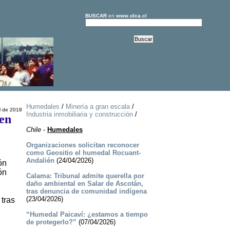
BUSCAR
en
www.olca.cl
Humedales
/
Minería a gran escala
/
l de 2018
Industria inmobiliaria y construcción
/
en
Chile
-
Humedales
Organizaciones solicitan reconocer
como Geositio el humedal Rocuant-
Andalién
(24/04/2026)
ón
ón
Calama: Tribunal admite querella por
daño ambiental en Salar de Ascotán,
tras denuncia de comunidad indígena
(23/04/2026)
 tras
“Humedal Paicaví: ¿estamos a tiempo
de protegerlo?”
(07/04/2026)