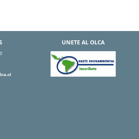
S
UNETE AL OLCA
0
ca.cl