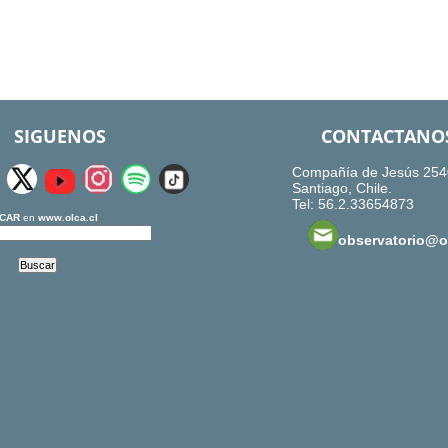
SIGUENOS
CONTACTANO
Compañía de Jesús 254
Santiago, Chile.
Tel: 56.2.33654873
CAR
en
www.olca.cl
observatorio@ol