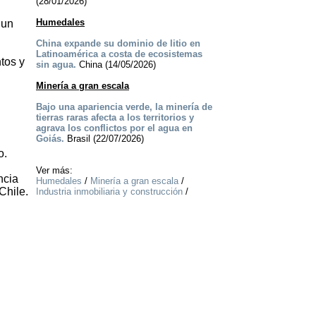
(28/01/2026)
Humedales
 un
China expande su dominio de litio en
Latinoamérica a costa de ecosistemas
tos y
sin agua.
China (14/05/2026)
Minería a gran escala
Bajo una apariencia verde, la minería de
tierras raras afecta a los territorios y
agrava los conflictos por el agua en
Goiás.
Brasil (22/07/2026)
o.
Ver más:
ncia
Humedales
/
Minería a gran escala
/
Chile.
Industria inmobiliaria y construcción
/