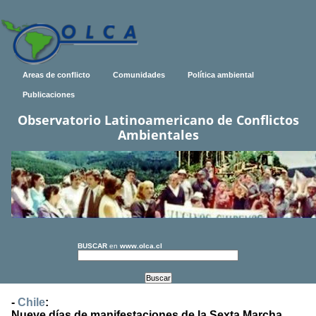
Areas de conflicto
Comunidades
Política ambiental
Publicaciones
Observatorio Latinoamericano de Conflictos
Ambientales
BUSCAR
en
www.olca.cl
-
Chile
:
Nueve días de manifestaciones de la Sexta Marcha