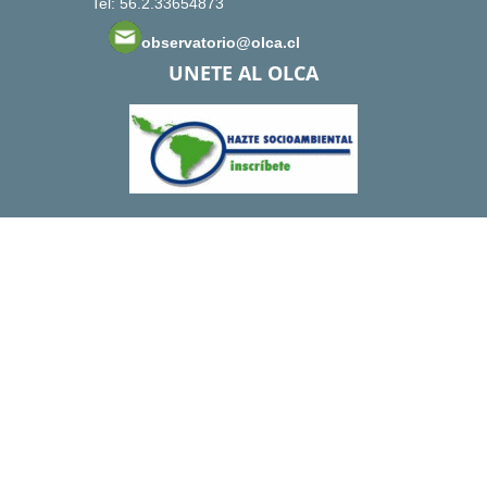
Tel: 56.2.33654873
observatorio@olca.cl
UNETE AL OLCA