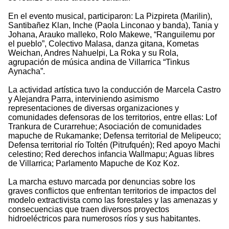
En el evento musical, participaron: La Pizpireta (Marilin),
Santibañez Klan, Inche (Paola Linconao y banda), Tania y
Johana, Arauko malleko, Rolo Makewe, “Ranguilemu por
el pueblo”, Colectivo Malasa, danza gitana, Kometas
Weichan, Andres Nahuelpi, La Roka y su Rola,
agrupación de música andina de Villarrica “Tinkus
Aynacha”.
La actividad artística tuvo la conducción de Marcela Castro
y Alejandra Parra, interviniendo asimismo
representaciones de diversas organizaciones y
comunidades defensoras de los territorios, entre ellas: Lof
Trankura de Curarrehue; Asociación de comunidades
mapuche de Rukamanke; Defensa territorial de Melipeuco;
Defensa territorial río Toltén (Pitrufquén); Red apoyo Machi
celestino; Red derechos infancia Wallmapu; Aguas libres
de Villarrica; Parlamento Mapuche de Koz Koz.
La marcha estuvo marcada por denuncias sobre los
graves conflictos que enfrentan territorios de impactos del
modelo extractivista como las forestales y las amenazas y
consecuencias que traen diversos proyectos
hidroeléctricos para numerosos ríos y sus habitantes.