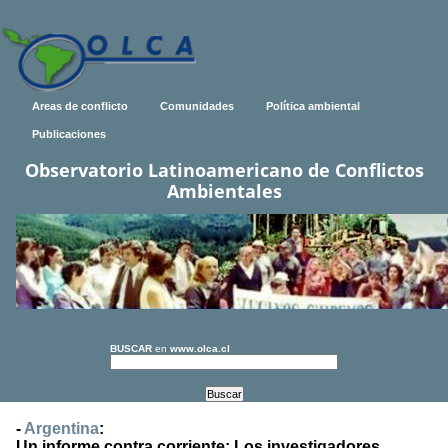
Areas de conflicto
Comunidades
Política ambiental
Publicaciones
Observatorio Latinoamericano de Conflictos
Ambientales
BUSCAR
en
www.olca.cl
-
Argentina
:
Un informe contra corriente: Los investigadores