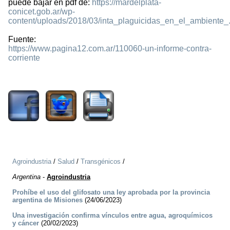
puede bajar en pdf de:
https://mardelplata-
conicet.gob.ar/wp-
content/uploads/2018/03/inta_plaguicidas_en_el_ambiente_
Fuente:
https://www.pagina12.com.ar/110060-un-informe-contra-
corriente
1859
Agroindustria
/
Salud
/
Transgénicos
/
Argentina
-
Agroindustria
Prohíbe el uso del glifosato una ley aprobada por la provincia
argentina de Misiones
(24/06/2023)
Una investigación confirma vínculos entre agua, agroquímicos
y cáncer
(20/02/2023)