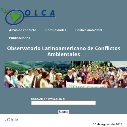
Areas de conflicto
Comunidades
Política ambiental
Publicaciones
Observatorio Latinoamericano de Conflictos
Ambientales
BUSCAR
en
www.olca.cl
-
Chile
:
16 de Agosto de 2018