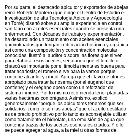
Por su parte, el destacado apicultor y exportador de abejas
reina Roberto Montero (que dirige el Centro de Estudio e
Investigación de alta Tecnología Apicola y Agroecología
en Tomé) disertó sobre su amplia experiencia en control
sanitario con aceites esenciales cuando se presenta una
enfermedad. Con décadas de trabajo y experimentación,
ha desarrollado un tratamiento con aceites esenciales
quimiotipados que tengan certificación botánica y orgánica
así como una composición y concentración molecular
conocidas. Ilustró al auditorio sobre las flores que sirven
para elaborar esos aceites, señalando que el tomillo o
chascú es importante por el timol;la menta es buena para
tratar acariosis; el romero sirve para la varroa porque
contiene alcanfor y cineol. Agrega que el clavo de olor es
apropiado para tratar la nosema (por el eugenol que
contiene) y el orégano opera como un reforzador del
sistema inmune. Por lo mismo recomienda tener plantadas
varias hectáreas con orégano. Asimismo, explicó
generosamente “porque los apicultores tenemos que ser
solidarios, como lo son las abejas” que el aceite destilado
es de precio prohibitivo por lo tanto es aconsejable utilizar
como tratamiento el hidrolato, una emulsión de agua que
contenga trazas de los aceites esenciales citados. Y ello
se puede agregar al agua, a la miel u otras formas de