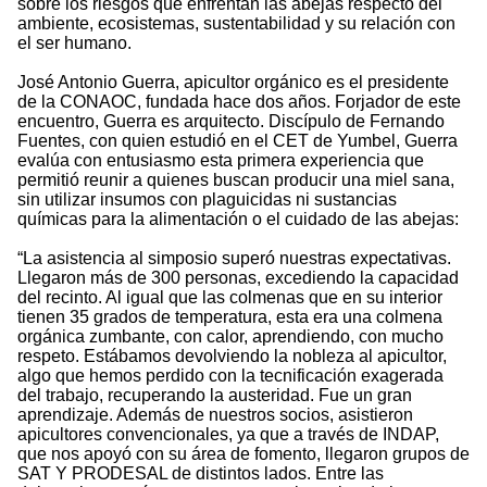
sobre los riesgos que enfrentan las abejas respecto del
ambiente, ecosistemas, sustentabilidad y su relación con
el ser humano.
José Antonio Guerra, apicultor orgánico es el presidente
de la CONAOC, fundada hace dos años. Forjador de este
encuentro, Guerra es arquitecto. Discípulo de Fernando
Fuentes, con quien estudió en el CET de Yumbel, Guerra
evalúa con entusiasmo esta primera experiencia que
permitió reunir a quienes buscan producir una miel sana,
sin utilizar insumos con plaguicidas ni sustancias
químicas para la alimentación o el cuidado de las abejas:
“La asistencia al simposio superó nuestras expectativas.
Llegaron más de 300 personas, excediendo la capacidad
del recinto. Al igual que las colmenas que en su interior
tienen 35 grados de temperatura, esta era una colmena
orgánica zumbante, con calor, aprendiendo, con mucho
respeto. Estábamos devolviendo la nobleza al apicultor,
algo que hemos perdido con la tecnificación exagerada
del trabajo, recuperando la austeridad. Fue un gran
aprendizaje. Además de nuestros socios, asistieron
apicultores convencionales, ya que a través de INDAP,
que nos apoyó con su área de fomento, llegaron grupos de
SAT Y PRODESAL de distintos lados. Entre las