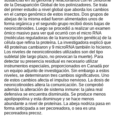
sustancias en su genoma y relacionarlos con el Síndrome
de la Desaparición Global de los polinizadores. Se trata
del primer estudio a nivel global que aborda los cambios
en el campo genómico de estos insectos. Dos grupos de
abejas de la misma edad fueron alimentados unos de
forma orgánica y el segundo grupo recibió dosis bajas de
neonicotinoides. Luego se procedió a realizar un examen
ómico masivo para ver qué ocurrió con el micro RNA
(moléculas reguladoras de la transcripción genética) de la
célula que refina la proteína. La investigadora explicó que
48 proteínas cambiaron y 9 microRNA también lo hicieron.
Los niveles de neonicotinoides utilizados son del tipo
subletal (de largo plazo, no provocan la muerte). Para
detectar su presencia residual es necesario utilizar
instrumentos especiales, proporcionados en Canadá por
un equipo adjunto de investigación. Sin embargo a estos
niveles, se determinaron tres cambios significativos. Uno
de estos cambios afecta el impulso nervioso. La dosis de
neonicotinoides altera la comunicación. Se comprobó
además la alteración de sistema inmune: la jalea real
defensiva se encuentra disminuida. Se produce menos
apolipopolina y esta disminuye y se hace menos
abundante a nivel de proteínas. La abeja nodriza pasa en
forma anticipada a ser pecoreadora, o sea es una
pecoreadora precoz.