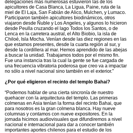
delegaciones más numerosas estuvieron las de los
apicultores de Casa Blanca, La Ligua, Paine, ruta de la
miel de El Laja, San Fabián de Alico, Mulchen, y Lumaco.
Participaron también apicultores biodinámicos, otros
viajaron desde Ñuble y Los Angeles, y algunos lo hicieron
desde Peulla cruzando el lago Todos los Santos, o de
Lenca en la carretera austral, el Alto Biobio, la isla de
Chiloé, Isla Mocha. Venían desde las diez regiones en las
que estamos presentes, desde la cuarta región al sur, y
desde la cordillera al mar. Hemos aprendido de las abejas
a buscar la unidad. Trabajamos todos por el mismo fin.
Fue una instancia tras la cual la gente se fue cargada de
una frecuencia vibratoria poderosa que creo va a impactar
no sólo a nivel nacional sino también en el exterior.”
¿Por qué eligieron el recinto del templo Bahai?
“Podemos hablar de una cierta sincronía de nuestro
quehacer con la arquitectura del templo. Las primeras
colmenas en Asia tenían la forma del recinto Bahai, que
para nosotros es la gran colmena blanca. Hay nueve
columnas y contamos con nueve expositores. En la
jornada hicimos audiovisuales que difundiremos a nivel
nacional e internacional para dar a conocer también
importantes aportes chilenos para el estudio de los