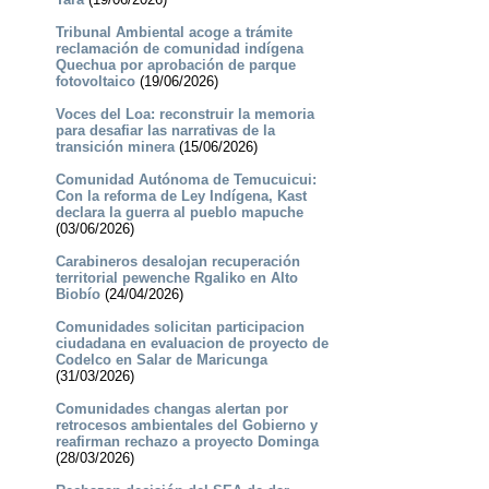
Tribunal Ambiental acoge a trámite
reclamación de comunidad indígena
Quechua por aprobación de parque
fotovoltaico
(19/06/2026)
Voces del Loa: reconstruir la memoria
para desafiar las narrativas de la
transición minera
(15/06/2026)
Comunidad Autónoma de Temucuicui:
Con la reforma de Ley Indígena, Kast
declara la guerra al pueblo mapuche
(03/06/2026)
Carabineros desalojan recuperación
territorial pewenche Rgaliko en Alto
Biobío
(24/04/2026)
Comunidades solicitan participacion
ciudadana en evaluacion de proyecto de
Codelco en Salar de Maricunga
(31/03/2026)
Comunidades changas alertan por
retrocesos ambientales del Gobierno y
reafirman rechazo a proyecto Dominga
(28/03/2026)