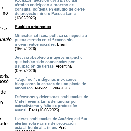
Rechazan decisión del SEA de dar
término anticipado a proceso de
nan
consulta indígena en estudio de cierre
, no
de proyecto minero Pascua Lama
(12/02/2026)
Pueblos originarios
l de
Minerales críticos: política se negocia a
Pueblo
puerta cerrada en el Senado sin
movimientos sociales.
Brasil
(16/07/2026)
Justicia absolvió a mujeres mapuche
que habían sido condenadas por
usurpación de tierras.
Argentina
(07/07/2026)
toria
“¡Aquí no!”: indígenas mexicanos
José
bloquearon la entrada de una planta de
amoníaco.
México (16/06/2026)
 de
Defensoras y defensores ambientales de
Chile llevan a Lima denuncias por
to
extractivismo y falta de protección
estatal.
Perú (10/06/2026)
o
Líderes ambientales de América del Sur
cado
alertan sobre crisis de protección
estatal frente al crimen.
Perú