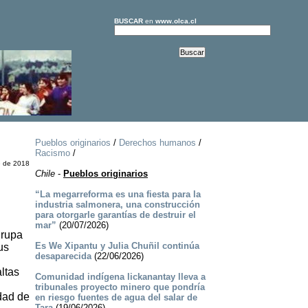
BUSCAR
en
www.olca.cl
Pueblos originarios
/
Derechos humanos
/
Racismo
/
e de 2018
Chile
-
Pueblos originarios
“La megarreforma es una fiesta para la
industria salmonera, una construcción
para otorgarle garantías de destruir el
mar”
(20/07/2026)
grupa
Es We Xipantu y Julia Chuñil continúa
us
desaparecida
(22/06/2026)
ltas
Comunidad indígena lickanantay lleva a
tribunales proyecto minero que pondría
idad de
en riesgo fuentes de agua del salar de
Tara
(19/06/2026)