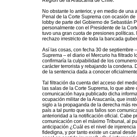
Región de la Araucanía de Chile.
No obstante lo anterior, y en medio de una a
Penal de la Corte Suprema con ocasión de l
lobby de parte del Gobierno de Sebastián P
personalmente con el Presidente de la Cort
tuvo una gran cuota de presiones políticas
rechazo irrestricto de toda la bancada gube
Así las cosas, con fecha 30 de septiembre – 
Suprema – el diario el Mercurio ha filtrado
confirmaría la culpabilidad de los comunero
carácter terrorista y rebajando la condena. 
de la sentencia dada a conocer oficialment
Tal filtración da cuenta del acceso del me
las salas de la Corte Suprema, lo que abre o
comunicación haya publicado dicha informa
ocupación militar de la Araucanía, que instó 
siglo a la propaganda de la derecha más reca
país a tal punto que sus fallos son comunicad
anterioridad a la notificación oficial. Cabe 
comunicación con el máximo Tribunal, al pu
anticipación ¿Cuál es el nivel de injerencia
fidedigna, y por tanto existe un canal desd