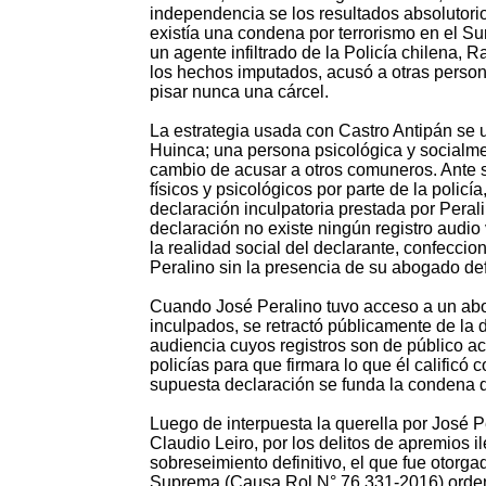
independencia se los resultados absolutori
existía una condena por terrorismo en el Su
un agente infiltrado de la Policía chilena,
los hechos imputados, acusó a otras perso
pisar nunca una cárcel.
La estrategia usada con Castro Antipán se 
Huinca; una persona psicológica y socialment
cambio de acusar a otros comuneros. Ante 
físicos y psicológicos por parte de la polic
declaración inculpatoria prestada por Peral
declaración no existe ningún registro audio 
la realidad social del declarante, confeccio
Peralino sin la presencia de su abogado de
Cuando José Peralino tuvo acceso a un abo
inculpados, se retractó públicamente de la 
audiencia cuyos registros son de público ac
policías para que firmara lo que él calificó 
supuesta declaración se funda la condena d
Luego de interpuesta la querella por José P
Claudio Leiro, por los delitos de apremios il
sobreseimiento definitivo, el que fue otorg
Suprema (Causa Rol N° 76.331-2016) ordenó r