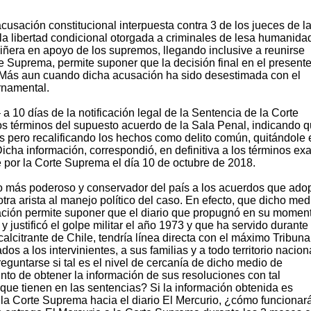
cusación constitucional interpuesta contra 3 de los jueces de l
a libertad condicional otorgada a criminales de lesa humanidad
iñera en apoyo de los supremos, llegando inclusive a reunirse
e Suprema, permite suponer que la decisión final en el present
. Más aun cuando dicha acusación ha sido desestimada con el
rnamental.
a 10 días de la notificación legal de la Sentencia de la Corte
 los términos del supuesto acuerdo de la Sala Penal, indicando 
s pero recalificando los hechos como delito común, quitándole 
Dicha información, correspondió, en definitiva a los términos ex
e por la Corte Suprema el día 10 de octubre de 2018.
dio más poderoso y conservador del país a los acuerdos que ado
tra arista al manejo político del caso. En efecto, que dicho med
ción permite suponer que el diario que propugnó en su moment
y justificó el golpe militar el año 1973 y que ha servido durante
lcitrante de Chile, tendría línea directa con el máximo Tribuna
os a los intervinientes, a sus familias y a todo territorio nacion
preguntarse si tal es el nivel de cercanía de dicho medio de
nto de obtener la información de sus resoluciones con tal
 que tienen en las sentencias? Si la información obtenida es
e la Corte Suprema hacia el diario El Mercurio, ¿cómo funcionar