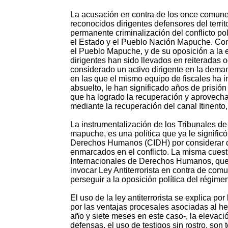
La acusación en contra de los once comune
reconocidos dirigentes defensores del territ
permanente criminalización del conflicto polí
el Estado y el Pueblo Nación Mapuche. Confl
el Pueblo Mapuche, y de su oposición a la 
dirigentes han sido llevados en reiteradas o
considerado un activo dirigente en la demand
en las que el mismo equipo de fiscales ha i
absuelto, le han significado años de prisión
que ha logrado la recuperación y aprovec
mediante la recuperación del canal Itinento
La instrumentalización de los Tribunales de 
mapuche, es una política que ya le signific
Derechos Humanos (CIDH) por considerar discr
enmarcados en el conflicto. La misma cues
Internacionales de Derechos Humanos, que co
invocar Ley Antiterrorista en contra de co
perseguir a la oposición política del régimen
El uso de la ley antiterrorista se explica p
por las ventajas procesales asociadas al h
año y siete meses en este caso-, la elevació
defensas, el uso de testigos sin rostro, son