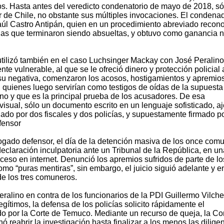
os. Hasta antes del veredicto condenatorio de mayo de 2018, só
r de Chile, no obstante sus múltiples invocaciones. El condena
 Raúl Castro Antipán, quien en un procedimiento abreviado recon
nas que terminaron siendo absueltas, y obtuvo como ganancia 
utilizó también en el caso Luchsinger Mackay con José Peralino
e vulnerable, al que se le ofreció dinero y protección policial 
su negativa, comenzaron los acosos, hostigamientos y apremio
ía, quienes luego servirían como testigos de oídas de la supuesta
ino y que es la principal prueba de los acusadores. De esa
visual, sólo un documento escrito en un lenguaje sofisticado, a
nado por dos fiscales y dos policías, y supuestamente firmado p
fensor
gado defensor, el día de la detención masiva de los once com
declaración inculpatoria ante un Tribunal de la República, en un
ceso en internet. Denunció los apremios sufridos de parte de lo
como “puras mentiras”, sin embargo, el juicio siguió adelante y e
e los tres comuneros.
eralino en contra de los funcionarios de la PDI Guillermo Vilche
egítimos, la defensa de los policías solicito rápidamente el
ado por la Corte de Temuco. Mediante un recurso de queja, la Co
eabrir la investigación hasta finalizar a los menos las dilige