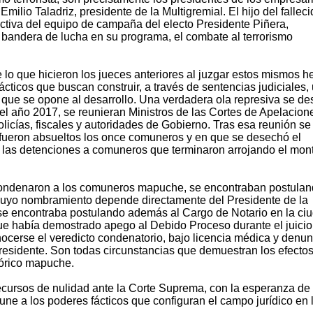
lio Taladriz, presidente de la Multigremial. El hijo del falleci
activa del equipo de campaña del electo Presidente Piñera,
o bandera de lucha en su programa, el combate al terrorismo
e lo que hicieron los jueces anteriores al juzgar estos mismos h
cticos que buscan construir, a través de sentencias judiciales,
 que se opone al desarrollo. Una verdadera ola represiva se de
l año 2017, se reunieran Ministros de las Cortes de Apelacion
olicías, fiscales y autoridades de Gobierno. Tras esa reunión se
e fueron absueltos los once comuneros y en que se desechó el
ron las detenciones a comuneros que terminaron arrojando el mon
 condenaron a los comuneros mapuche, se encontraban postulan
cuyo nombramiento depende directamente del Presidente de la
 se encontraba postulando además al Cargo de Notario en la ci
e había demostrado apego al Debido Proceso durante el juicio
cerse el veredicto condenatorio, bajo licencia médica y denun
residente. Son todas circunstancias que demuestran los efectos
stórico mapuche.
recursos de nulidad ante la Corte Suprema, con la esperanza de
une a los poderes fácticos que configuran el campo jurídico en 