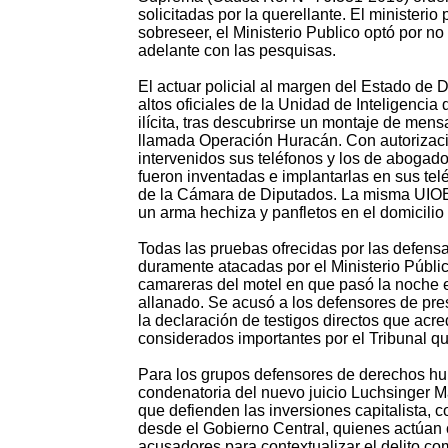
solicitadas por la querellante. El ministeri
sobreseer, el Ministerio Publico optó por n
adelante con las pesquisas.
El actuar policial al margen del Estado de 
altos oficiales de la Unidad de Inteligenc
ilícita, tras descubrirse un montaje de men
llamada Operación Huracán. Con autorizaci
intervenidos sus teléfonos y los de abogad
fueron inventadas e implantarlas en sus te
de la Cámara de Diputados. La misma UIOE,
un arma hechiza y panfletos en el domicilio 
Todas las pruebas ofrecidas por las defens
duramente atacadas por el Ministerio Públic
camareras del motel en que pasó la noche el
allanado. Se acusó a los defensores de pres
la declaración de testigos directos que acr
considerados importantes por el Tribunal que 
Para los grupos defensores de derechos hum
condenatoria del nuevo juicio Luchsinger M
que defienden las inversiones capitalista, c
desde el Gobierno Central, quienes actúan c
acusadores para contextualizar el delito co