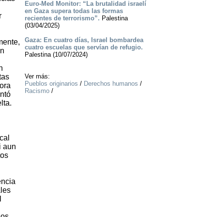
Euro-Med Monitor: “La brutalidad israelí
en Gaza supera todas las formas
r
recientes de terrorismo”.
Palestina
(03/04/2025)
Gaza: En cuatro días, Israel bombardea
mente,
cuatro escuelas que servían de refugio.
ón
Palestina (10/07/2024)
n
tas
Ver más:
Pueblos originarios
/
Derechos humanos
/
dora
Racismo
/
ntó
lta.
cal
i aun
tos
encia
ales
l
ios