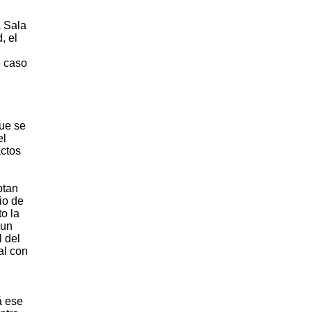
a Sala
, el
e caso
que se
el
actos
ptan
io de
o la
 un
l del
al con
á ese