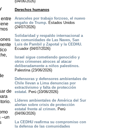
(04/06/2026)
y
Derechos humanos
 entre
Aranceles por trabajo forzoso, el nuevo
engaño de Trump.
Estados Unidos
tiene
(24/07/2026)
smos
Solidaridad y respaldo internacional a
siones
las comunidades de Las Naves, San
amente
Luis de Pambil y Zapotal y la CEDHU.
Ecuador (04/07/2026)
tico
che,
Israel sigue cometiendo genocidio y
otros crímenes atroces al atacar
deliberadamente a niños palestinos.
Palestina (23/06/2026)
de
Defensoras y defensores ambientales de
Chile llevan a Lima denuncias por
extractivismo y falta de protección
sar de
estatal.
Perú (10/06/2026)
para
Líderes ambientales de América del Sur
torio.
alertan sobre crisis de protección
estatal frente al crimen.
Perú
como
(04/06/2026)
s –un
s
La CEDHU reafirma su compromiso con
la defensa de las comunidades