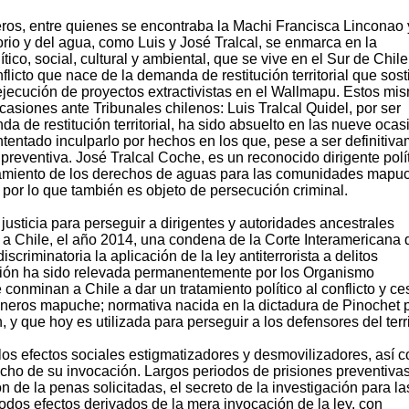
ros, entre quienes se encontraba la Machi Francisca Linconao 
orio y del agua, como Luis y José Tralcal, se enmarca en la
tico, social, cultural y ambiental, que se vive en el Sur de Chile
icto que nace de la demanda de restitución territorial que sos
ejecución de proyectos extractivistas en el Wallmapu. Estos mi
casiones ante Tribunales chilenos: Luis Tralcal Quidel, por ser
a de restitución territorial, ha sido absuelto en las nueve oca
ntentado inculparlo por hechos en los que, pese a ser definitiv
 preventiva. José Tralcal Coche, es un reconocido dirigente polí
hamiento de los derechos de aguas para las comunidades mapu
, por lo que también es objeto de persecución criminal.
justicia para perseguir a dirigentes y autoridades ancestrales
ó a Chile, el año 2014, una condena de la Corte Interamericana 
iminatoria la aplicación de la ley antiterrorista a delitos
tión ha sido relevada permanentemente por los Organismo
nminan a Chile a dar un tratamiento político al conflicto y ce
muneros mapuche; normativa nacida en la dictadura de Pinochet 
, y que hoy es utilizada para perseguir a los defensores del terri
or los efectos sociales estigmatizadores y desmovilizadores, así 
echo de su invocación. Largos periodos de prisiones preventiva
n de la penas solicitadas, el secreto de la investigación para la
 todos efectos derivados de la mera invocación de la ley, con