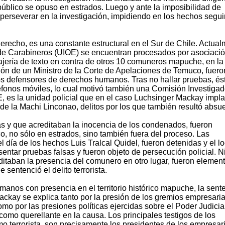
o público se opuso en estrados. Luego y ante la imposibilidad de
o perseverar en la investigación, impidiendo en los hechos segui
Derecho, es una constante estructural en el Sur de Chile. Actual
ia de Carabineros (UIOE) se encuentran procesados por asociaci
sajería de texto en contra de otros 10 comuneros mapuche, en la
ón de un Ministro de la Corte de Apelaciones de Temuco, fuero
os defensores de derechos humanos. Tras no hallar pruebas, és
léfonos móviles, lo cual motivó también una Comisión Investiga
 es la unidad policial que en el caso Luchsinger Mackay impla
de la Machi Linconao, delitos por los que también resultó absue
as y que acreditaban la inocencia de los condenados, fueron
o, no sólo en estrados, sino también fuera del proceso. Las
 día de los hechos Luis Tralcal Quidel, fueron detenidas y el lo
entar pruebas falsas y fueron objeto de persecución policial. N
editaban la presencia del comunero en otro lugar, fueron elemen
sentenció el delito terrorista.
anos con presencia en el territorio histórico mapuche, la sent
ackay se explica tanto por la presión de los gremios empresari
omo por las presiones políticas ejercidas sobre el Poder Judicia
omo querellante en la causa. Los principales testigos de los
mo terrorista, son precisamente los presidentes de los empresar