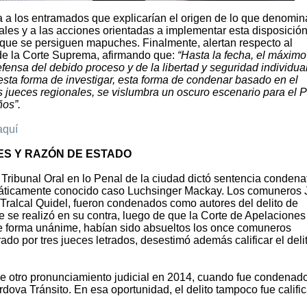
a a los entramados que explicarían el origen de lo que denomi
nales y a las acciones orientadas a implementar esta disposición
s que se persiguen mapuches. Finalmente, alertan respecto al
o de la Corte Suprema, afirmando que:
“Hasta la fecha, el máximo
efensa del debido proceso y de la libertad y seguridad individua
esta forma de investigar, esta forma de condenar basado en el
los jueces regionales, se vislumbra un oscuro escenario para el 
os”.
aquí
ES Y RAZÓN DE ESTADO
 Tribunal Oral en lo Penal de la ciudad dictó sentencia condena
diáticamente conocido caso Luchsinger Mackay. Los comuneros 
 Tralcal Quidel, fueron condenados como autores del delito de
que se realizó en su contra, luego de que la Corte de Apelaciones
de forma unánime, habían sido absueltos los once comuneros
ado por tres jueces letrados, desestimó además calificar el deli
e otro pronunciamiento judicial en 2014, cuando fue condenad
rdova Tránsito. En esa oportunidad, el delito tampoco fue califi