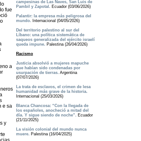
campesinas de Las Naves, San Luis de
lo
Pambil y Zapotal.
Ecuador (03/06/2026)
do fue
oció
Palantir: la empresa más peligrosa del
no
mundo.
Internacional (04/05/2026)
Del territorio palestino al sur del
Líbano: una política sistemática de
saqueos generalizada del ejército israelí
a
queda impune.
Palestina (26/04/2026)
s
Racismo
Justicia absolvió a mujeres mapuche
jeno a
que habían sido condenadas por
or
usurpación de tierras.
Argentina
(07/07/2026)
La trata de esclavos, el crimen de lesa
uneros
humanidad más grave de la historia.
a
Internacional (25/03/2026)
s
n e sa
Blanca Chancosa: “Con la llegada de
los españoles, anocheció a mitad del
día. Y sigue siendo de noche”.
Ecuador
(21/11/2025)
s y
La visión colonial del mundo nunca
rte
muere.
Palestina (16/04/2025)
ncias