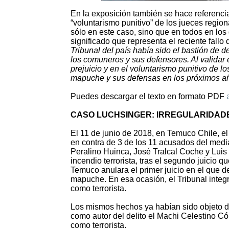
En la exposición también se hace referenci
“voluntarismo punitivo” de los jueces regio
sólo en este caso, sino que en todos en lo
significado que representa el reciente fall
Tribunal del país había sido el bastión de d
los comuneros y sus defensores. Al validar 
prejuicio y en el voluntarismo punitivo de 
mapuche y sus defensas en los próximos añ
Puedes descargar el texto en formato PDF
CASO LUCHSINGER: IRREGULARIDAD
El 11 de junio de 2018, en Temuco Chile, el
en contra de 3 de los 11 acusados del me
Peralino Huinca, José Tralcal Coche y Luis
incendio terrorista, tras el segundo juicio 
Temuco anulara el primer juicio en el que 
mapuche. En esa ocasión, el Tribunal integr
como terrorista.
Los mismos hechos ya habían sido objeto d
como autor del delito el Machi Celestino Có
como terrorista.