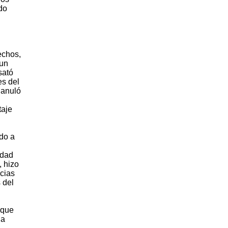
do
echos,
 un
sató
es del
 anuló
taje
do a
udad
, hizo
cias
 del
 que
la