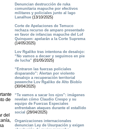
Denuncian destrucción de ruka
comunitaria mapuche por efectivos
militares y policiales junto al lago
Lanalhue
(13/10/2025)
Corte de Apelaciones de Temuco
rechaza recurso de amparo presentado
en favor de infancias mapuche del Lof
Quinquen: apelarán a la Corte Suprema
(14/05/2025)
Lov Rgaliko tras intentona de desalojo:
“No vamos a decaer y seguimos en pie
de lucha”
(01/05/2025)
“Entraron las fuerzas policiales
disparando”: Alertan por violento
desalojo a recuperación territorial
pewenche Lov Rgaliko de Alto Biobío
(30/04/2025)
rtante
“Te vamos a sacar los ojos”: imágenes
nto de
revelan cómo Claudio Crespo y su
equipo de Fuerzas Especiales
enfrentaban ataques durante el estallido
social
(28/04/2025)
r del
canía,
Organizaciones internacionales
na
denuncian Ley de Usurpación y exigen