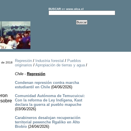
BUSCAR
en
www.olca.cl
Represión
/
Industria forestal
/
Pueblos
e de 2018
originarios
/
Apropiación de tierras y agua
/
Chile
-
Represión
Condenan represión contra marcha
estudiantil en Chile
(04/06/2026)
eron
Comunidad Autónoma de Temucuicui:
Con la reforma de Ley Indígena, Kast
 sobre
declara la guerra al pueblo mapuche
(03/06/2026)
Carabineros desalojan recuperación
territorial pewenche Rgaliko en Alto
Biobío
(24/04/2026)