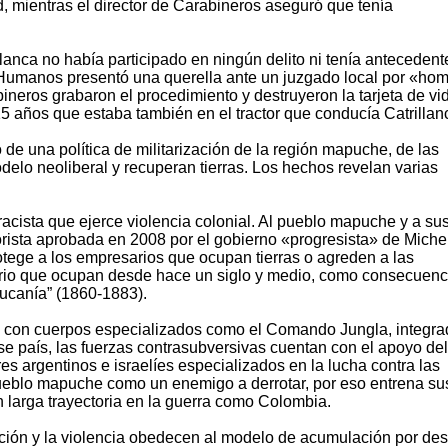
, mientras el director de Carabineros aseguró que tenía
lanca no había participado en ningún delito ni tenía antecedent
 Humanos presentó una querella ante un juzgado local por «hom
ineros grabaron el procedimiento y destruyeron la tarjeta de vi
5 años que estaba también en el tractor que conducía Catrillan
o de una política de militarización de la región mapuche, de las
elo neoliberal y recuperan tierras. Los hechos revelan varias
acista que ejerce violencia colonial. Al pueblo mapuche y a su
rorista aprobada en 2008 por el gobierno «progresista» de Miche
otege a los empresarios que ocupan tierras o agreden a las
torio que ocupan desde hace un siglo y medio, como consecuenc
ucanía” (1860-1883).
a, con cuerpos especializados como el Comando Jungla, integr
 país, las fuerzas contrasubversivas cuentan con el apoyo del
s argentinos e israelíes especializados en la lucha contra las
 pueblo mapuche como un enemigo a derrotar, por eso entrena su
larga trayectoria en la guerra como Colombia.
ización y la violencia obedecen al modelo de acumulación por de