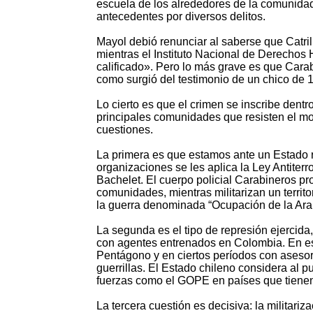
escuela de los alrededores de la comunidad
antecedentes por diversos delitos.
Mayol debió renunciar al saberse que Catril
mientras el Instituto Nacional de Derechos
calificado». Pero lo más grave es que Carab
como surgió del testimonio de un chico de 1
Lo cierto es que el crimen se inscribe dentr
principales comunidades que resisten el mod
cuestiones.
La primera es que estamos ante un Estado r
organizaciones se les aplica la Ley Antiter
Bachelet. El cuerpo policial Carabineros pr
comunidades, mientras militarizan un terri
la guerra denominada “Ocupación de la Ara
La segunda es el tipo de represión ejercid
con agentes entrenados en Colombia. En ese
Pentágono y en ciertos períodos con asesore
guerrillas. El Estado chileno considera al
fuerzas como el GOPE en países que tienen 
La tercera cuestión es decisiva: la militar