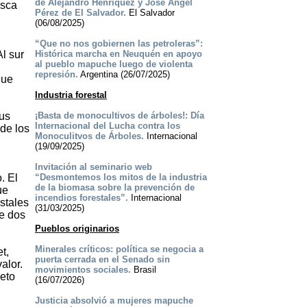
de Alejandro Henríquez y José Ángel
usca
Pérez de El Salvador.
El Salvador
(06/08/2025)
“Que no nos gobiernen las petroleras”:
Al sur
Histórica marcha en Neuquén en apoyo
al pueblo mapuche luego de violenta
represión.
Argentina (26/07/2025)
que
Industria forestal
sus
¡Basta de monocultivos de árboles!: Día
Internacional del Lucha contra los
de los
Monoculitvos de Árboles.
Internacional
(19/09/2025)
Invitación al seminario web
. El
“Desmontemos los mitos de la industria
de la biomasa sobre la prevención de
ue
incendios forestales”.
Internacional
stales
(31/03/2025)
de dos
Pueblos originarios
Minerales críticos: política se negocia a
t,
puerta cerrada en el Senado sin
alor.
movimientos sociales.
Brasil
leto
(16/07/2026)
Justicia absolvió a mujeres mapuche