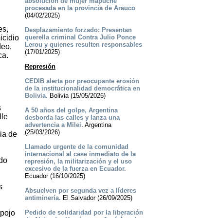
absolución de mujer mapuche
procesada en la provincia de Arauco
(04/02/2025)
es,
Desplazamiento forzado: Presentan
icidio
querella criminal Contra Julio Ponce
Lerou y quienes resulten responsables
deo,
(17/01/2025)
ca.
Represión
CEDIB alerta por preocupante erosión
de la institucionalidad democrática en
Bolivia.
Bolivia (15/05/2026)
s
A 50 años del golpe, Argentina
lle
desborda las calles y lanza una
advertencia a Milei.
Argentina
(25/03/2026)
ia de
Llamado urgente de la comunidad
internacional al cese inmediato de la
ado
represión, la militarización y el uso
excesivo de la fuerza en Ecuador.
Ecuador (16/10/2025)
s
Absuelven por segunda vez a líderes
antiminería.
El Salvador (26/09/2025)
spojo
Pedido de solidaridad por la liberación