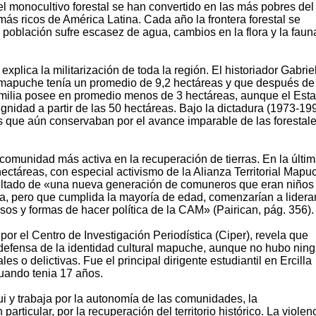
 monocultivo forestal se han convertido en las más pobres del 
s más ricos de América Latina. Cada año la frontera forestal se
población sufre escasez de agua, cambios en la flora y la fauna
explica la militarización de toda la región. El historiador Gabrie
 mapuche tenía un promedio de 9,2 hectáreas y que después d
familia posee en promedio menos de 3 hectáreas, aunque el Est
gnidad a partir de las 50 hectáreas. Bajo la dictadura (1973-199
s que aún conservaban por el avance imparable de las forestale
comunidad más activa en la recuperación de tierras. En la últi
ctáreas, con especial activismo de la Alianza Territorial Mapu
ultado de «una nueva generación de comuneros que eran niños
a, pero que cumplida la mayoría de edad, comenzarían a liderar
sos y formas de hacer política de la CAM» (Pairican, pág. 356).
 por el Centro de Investigación Periodística (Ciper), revela que
la defensa de la identidad cultural mapuche, aunque no hubo nin
es o delictivas. Fue el principal dirigente estudiantil en Ercilla
cuando tenia 17 años.
ui y trabaja por la autonomía de las comunidades, la
rticular, por la recuperación del territorio histórico. La violen