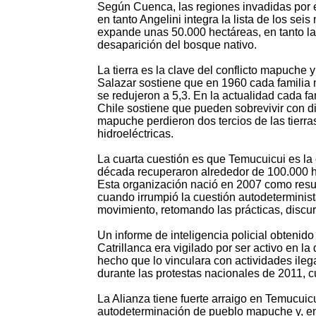
Según Cuenca, las regiones invadidas por el
en tanto Angelini integra la lista de los sei
expande unas 50.000 hectáreas, en tanto la 
desaparición del bosque nativo.
La tierra es la clave del conflicto mapuche y 
Salazar sostiene que en 1960 cada familia
se redujeron a 5,3. En la actualidad cada 
Chile sostiene que pueden sobrevivir con di
mapuche perdieron dos tercios de las tierra
hidroeléctricas.
La cuarta cuestión es que Temucuicui es la 
década recuperaron alrededor de 100.000 he
Esta organización nació en 2007 como res
cuando irrumpió la cuestión autodeterminist
movimiento, retomando las prácticas, discur
Un informe de inteligencia policial obtenido
Catrillanca era vigilado por ser activo en 
hecho que lo vinculara con actividades ilegal
durante las protestas nacionales de 2011, 
La Alianza tiene fuerte arraigo en Temucuic
autodeterminación de pueblo mapuche y, en pa