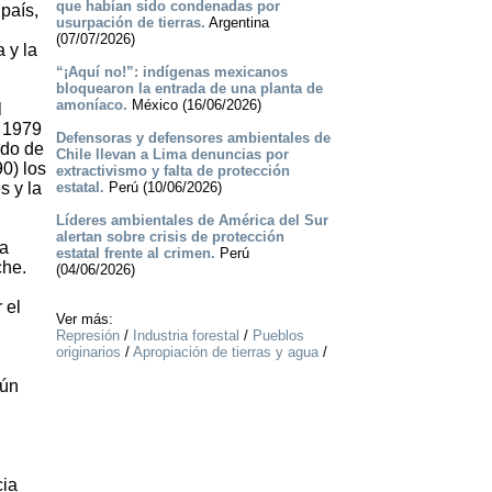
que habían sido condenadas por
país,
usurpación de tierras.
Argentina
(07/07/2026)
 y la
“¡Aquí no!”: indígenas mexicanos
bloquearon la entrada de una planta de
amoníaco.
México (16/06/2026)
l
e 1979
Defensoras y defensores ambientales de
ado de
Chile llevan a Lima denuncias por
0) los
extractivismo y falta de protección
s y la
estatal.
Perú (10/06/2026)
Líderes ambientales de América del Sur
alertan sobre crisis de protección
ma
estatal frente al crimen.
Perú
che.
(04/06/2026)
 el
Ver más:
Represión
/
Industria forestal
/
Pueblos
originarios
/
Apropiación de tierras y agua
/
gún
cia