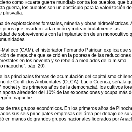
cierto como «cuarta guerra mundial» contra los pueblos, que b
sta guerra, los pueblos son un obstáculo para la valorización de
e plusvalía.
a de explotaciones forestales, minería y obras hidroeléctricas. 
de pinos que invaden cada rincón y rodean brutalmente las
ad de sobrevivencia con la implantación de un monocultivo 
comunidades.
-Malleco (CAM), el historiador Fernando Pairican explica que 
ción de mapuche que se crió en la pobreza de las reducciones 
orestales en los noventa y se rebeló a mediados de la misma
o mapuche”, pág. 20).
 las principales formas de acumulación del capitalismo chileno
ano de Conflictos Ambientales (OLCA), Lucio Cuenca, señala q
inochet y los primeros años de la democracia), los cultivos fore
ión aporta alrededor del 10% de las exportaciones y ocupa más 
 región mapuche.
os de tres grupos económicos. En los primeros años de Pinoche
vados sus seis principales empresas del área por debajo de su v
quedó en manos de grandes grupos nacionales liderados por Anac