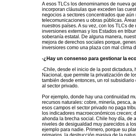
A esos TLCs los denominamos de nueva gene
incorporan cláusulas que exceden las cues
negocios a sectores concentrados que aún n
telecomunicaciones u obras públicas. Áreas
nuestros países. A su vez, con los TLCs de 
inversiones externas y los Estados en tribu
soberanía estatal. De alguna manera, nuestr
mejora de derechos sociales porque, genera
inversiores como una plaza con mal clima 
-¿Hay un consenso para gestionar la eco
-Chile, desde el inicio de la post dictadura
Nacional, que permite la privatización de l
también desde entonces, un rol subsidiario 
al sector privado.
Por ejemplo, donde hay una continuidad muy
recursos naturales: cobre, minería, pesca, a
esos campos el sector privado no paga tribu
los indicadores macroeconómicos crecen; de 
ahonda la brecha social. Chile hoy día, de 
niveles de desigualdad muy parecidos a los
ejemplo para nadie. Primero, porque su pla
primarios, la destrucción masiva de la natur