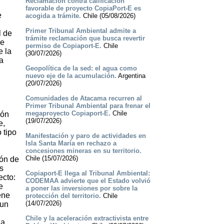
Reclamación contra calificación
favorable de proyecto CopiaPort-E es
e
acogida a trámite.
Chile (05/08/2026)
Primer Tribunal Ambiental admite a
l de
trámite reclamación que busca revertir
re
permiso de Copiaport-E.
Chile
e la
(30/07/2026)
a
Geopolítica de la sed: el agua como
nuevo eje de la acumulación.
Argentina
(20/07/2026)
Comunidades de Atacama recurren al
Primer Tribunal Ambiental para frenar el
megaproyecto Copiaport-E.
Chile
ión
(19/07/2026)
e,
 tipo
Manifestación y paro de actividades en
Isla Santa María en rechazo a
concesiones mineras en su territorio.
Chile (15/07/2026)
ión de
s
Copiaport-E llega al Tribunal Ambiental:
ecto:
CODEMAA advierte que el Estado volvió
e
a poner las inversiones por sobre la
ene
protección del territorio.
Chile
(14/07/2026)
 un
Chile y la aceleración extractivista entre
la