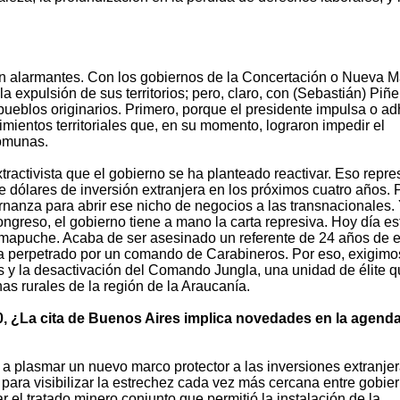
on alarmantes. Con los gobiernos de la Concertación o Nueva M
la expulsión de sus territorios; pero, claro, con (Sebastián) Piñ
ueblos originarios. Primero, porque el presidente impulsa o ad
entos territoriales que, en su momento, lograron impedir el
omunas.
tractivista que el gobierno se ha planteado reactivar. Eso repre
 dólares de inversión extranjera en los próximos cuatro años. 
anza para abrir ese nicho de negocios a las transnacionales.
ngreso, el gobierno tiene a mano la carta represiva. Hoy día e
o mapuche. Acaba de ser asesinado un referente de 24 años de 
da perpetrado por un comando de Carabineros. Por eso, exigimo
es y la desactivación del Comando Jungla, una unidad de élite 
s rurales de la región de la Araucanía.
0, ¿La cita de Buenos Aires implica novedades en la agenda
a plasmar un nuevo marco protector a las inversiones extranjer
 para visibilizar la estrechez cada vez más cercana entre gobie
 el tratado minero conjunto que permitió la instalación de la