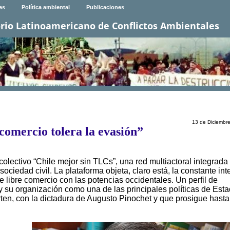
es
Política ambiental
Publicaciones
rio Latinoamericano de Conflictos Ambientales
13 de Diciembr
 comercio tolera la evasión”
olectivo “Chile mejor sin TLCs”, una red multiactoral integrada
ciedad civil. La plataforma objeta, claro está, la constante int
e libre comercio con las potencias occidentales. Un perfil de
 y su organización como una de las principales políticas de Est
erten, con la dictadura de Augusto Pinochet y que prosigue hasta