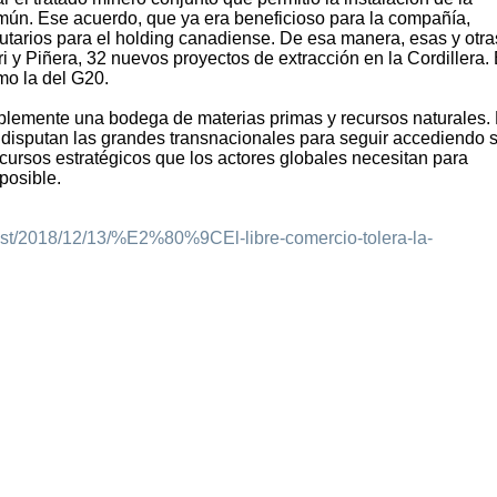
omún. Ese acuerdo, que ya era beneficioso para la compañía,
utarios para el holding canadiense. De esa manera, esas y otra
 y Piñera, 32 nuevos proyectos de extracción en la Cordillera.
mo la del G20.
mplemente una bodega de materias primas y recursos naturales.
e disputan las grandes transnacionales para seguir accediendo s
ecursos estratégicos que los actores globales necesitan para
posible.
ost/2018/12/13/%E2%80%9CEl-libre-comercio-tolera-la-