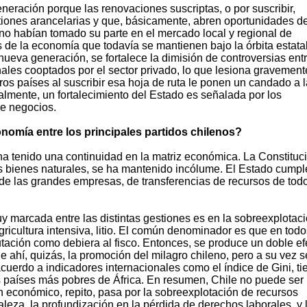
ración porque las renovaciones suscriptas, o por suscribir,
tiones arancelarias y que, básicamente, abren oportunidades d
o habían tomado su parte en el mercado local y regional de
 de la economía que todavía se mantienen bajo la órbita estata
nueva generación, se fortalece la dimisión de controversias ent
nales cooptados por el sector privado, lo que lesiona gravement
os países al suscribir esa hoja de ruta le ponen un candado a l
lmente, un fortalecimiento del Estado es señalada por los
de negocios.
nomía entre los principales partidos chilenos?
, ha tenido una continuidad en la matriz económica. La Constituc
os bienes naturales, se ha mantenido incólume. El Estado cumpl
de las grandes empresas, de transferencias de recursos de todo
 marcada entre las distintas gestiones es en la sobreexplotac
gricultura intensiva, litio. El común denominador es que en todo
tación como debiera al fisco. Entonces, se produce un doble ef
ahí, quizás, la promoción del milagro chileno, pero a su vez s
acuerdo a indicadores internacionales como el índice de Gini, ti
 países más pobres de África. En resumen, Chile no puede ser
n económico, repito, pasa por la sobreexplotación de recursos
aleza, la profundización en la pérdida de derechos laborales, y 