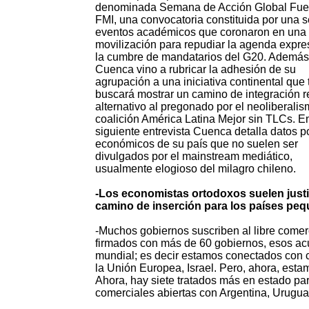
denominada Semana de Acción Global Fue
FMI, una convocatoria constituida por una s
eventos académicos que coronaron en una
movilización para repudiar la agenda expr
la cumbre de mandatarios del G20. Además
Cuenca vino a rubricar la adhesión de su
agrupación a una iniciativa continental que
buscará mostrar un camino de integración r
alternativo al pregonado por el neoliberalis
coalición América Latina Mejor sin TLCs. En
siguiente entrevista Cuenca detalla datos po
económicos de su país que no suelen ser
divulgados por el mainstream mediático,
usualmente elogioso del milagro chileno.
-Los economistas ortodoxos suelen justif
camino de inserción para los países peq
-Muchos gobiernos suscriben al libre comer
firmados con más de 60 gobiernos, esos a
mundial; es decir estamos conectados con 
la Unión Europea, Israel. Pero, ahora, est
Ahora, hay siete tratados más en estado pa
comerciales abiertas con Argentina, Uruguay