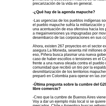
precarización de la vida en general.
-¿Qué hay de la agenda mapuche?
-Las urgencias de los pueblos indígenas s
el pueblo mapuche sufría la militarización y 
una acentuación de esa ofensiva hacia los p
a megainversiones ya impugnadas por movimi
desembarco de las corporaciones en sus c
Ahora, existen 267 proyectos en el sector ex
asegura La Moneda, sesenta mil millones de
eso, Piñera busca plasmar una nueva gobern
caso de haber escollos o tensiones en el Co
frente a una nueva oleada contra el puebl
comunidad que recibió un tiro por la espal
desmilitarización de los territorios mapuch
preparó en Colombia para operar en las zona
-Última pregunta sobre la cumbre del G2
libre comercio?
-Creo que la cumbre de Buenos Aires viene 
Voy a dar un ejemplo más local si se quiere
mercados. Chile y Argentina buscan reformar