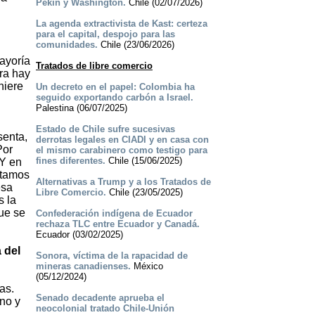
Pekín y Washington.
Chile (02/07/2026)
La agenda extractivista de Kast: certeza
para el capital, despojo para las
comunidades.
Chile (23/06/2026)
ayoría
Tratados de libre comercio
era hay
hiere
Un decreto en el papel: Colombia ha
seguido exportando carbón a Israel.
Palestina (06/07/2025)
Estado de Chile sufre sucesivas
senta,
derrotas legales en CIADI y en casa con
Por
el mismo carabinero como testigo para
fines diferentes.
Chile (15/06/2025)
 Y en
stamos
Alternativas a Trump y a los Tratados de
esa
Libre Comercio.
Chile (23/05/2025)
s la
que se
Confederación indígena de Ecuador
rechaza TLC entre Ecuador y Canadá.
Ecuador (03/02/2025)
 del
Sonora, víctima de la rapacidad de
mineras canadienses.
México
(05/12/2024)
as.
Senado decadente aprueba el
rno y
neocolonial tratado Chile-Unión