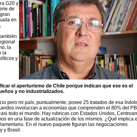
ra G20 y
erie de
 gran
esada en
,
 también
egional
mo, la
 la
líticos y
icar el aperturismo de Chile porque indican que ese es el
ueños y no industrializados.
cio pero mi país, puntualmente, posee 25 tratados de esa índol
cuerdos involucran a economías que comprenden el 80% del PB
casi todo el mundo. Hay rubricas con Estados Unidos, Centroam
amos en una fase de actualización de los mismos. ¿Qué implica 
rlamentario. En el nuevo paquete figuran las negociaciones
 y Brasil.