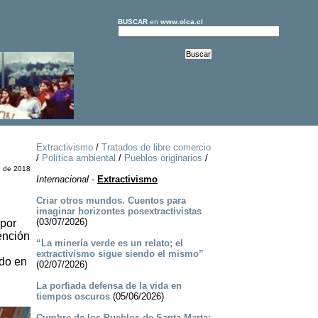
BUSCAR
en
www.olca.cl
Extractivismo
/
Tratados de libre comercio
/
Política ambiental
/
Pueblos originarios
/
e de 2018
Internacional
-
Extractivismo
Criar otros mundos. Cuentos para
imaginar horizontes posextractivistas
(03/07/2026)
 por
ención
“La minería verde es un relato; el
extractivismo sigue siendo el mismo”
ado en
(02/07/2026)
La porfiada defensa de la vida en
tiempos oscuros
(05/06/2026)
Cumbre de los Pueblos de Santa Marta: