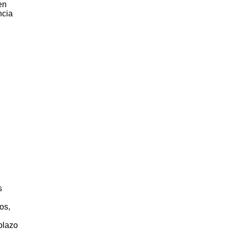
en
ncia
s
os,
plazo