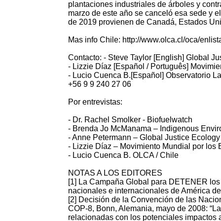
plantaciones industriales de árboles y cont
marzo de este año se canceló esa sede y el
de 2019 provienen de Canadá, Estados Unid
Mas info Chile: http://www.olca.cl/oca/e
Contacto: - Steve Taylor [English] Global J
- Lizzie Díaz [Español / Português] Movim
- Lucio Cuenca B.[Español] Observatorio L
+56 9 9 240 27 06
Por entrevistas:
- Dr. Rachel Smolker - Biofuelwatch
- Brenda Jo McManama – Indigenous Envir
- Anne Petermann – Global Justice Ecology
- Lizzie Díaz – Movimiento Mundial por los
- Lucio Cuenca B. OLCA / Chile
NOTAS A LOS EDITORES
[1] La Campaña Global para DETENER los ár
nacionales e internacionales de América del
[2] Decisión de la Convención de las Nacio
COP-8, Bonn, Alemania, mayo de 2008: “La 
relacionadas con los potenciales impactos 