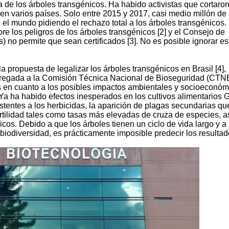
 de los árboles transgénicos. Ha habido activistas que cortaro
n varios países. Solo entre 2015 y 2017, casi medio millón de
 el mundo pidiendo el rechazo total a los árboles transgénicos.
e los peligros de los árboles transgénicos [2] y el Consejo de
) no permite que sean certificados [3]. No es posible ignorar es
a propuesta de legalizar los árboles transgénicos en Brasil [4],
ntregada a la Comisión Técnica Nacional de Bioseguridad (CTNB
es en cuanto a los posibles impactos ambientales y socioeconóm
Ya ha habido efectos inesperados en los cultivos alimentarios 
istentes a los herbicidas, la aparición de plagas secundarias qu
rtilidad tales como tasas más elevadas de cruza de especies, a
os. Debido a que los árboles tienen un ciclo de vida largo y a
biodiversidad, es prácticamente imposible predecir los resultad