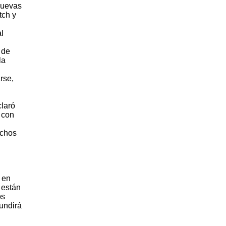
 nuevas
tch y
n
l
 de
la
rse,
claró
 con
uchos
 en
 están
os
fundirá