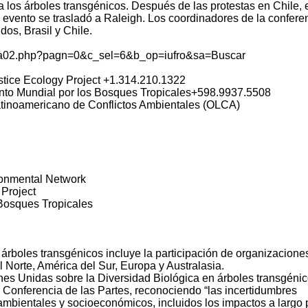
ra los árboles transgénicos. Después de las protestas en Chile, 
 evento se trasladó a Raleigh. Los coordinadores de la confere
os, Brasil y Chile.
nlista02.php?pagn=0&c_sel=6&b_op=iufro&sa=Buscar
ustice Ecology Project +1.314.210.1322
iento Mundial por los Bosques Tropicales+598.9937.5508
atinoamericano de Conflictos Ambientales (OLCA)
onmental Network
 Project
 Bosques Tropicales
boles transgénicos incluye la participación de organizacione
 Norte, América del Sur, Europa y Australasia.
nes Unidas sobre la Diversidad Biológica en árboles transgénic
Conferencia de las Partes, reconociendo “las incertidumbres
ambientales y socioeconómicos, incluidos los impactos a largo 