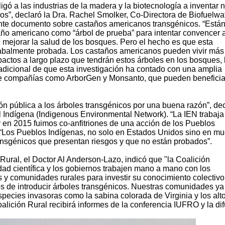
igó a las industrias de la madera y la biotecnología a inventar
os”, declaró la Dra. Rachel Smolker, Co-Directora de Biofuelwa
ente documento sobre castaños americanos transgénicos. “Está
taño americano como “árbol de prueba” para intentar convencer a
 mejorar la salud de los bosques. Pero el hecho es que esta
 cabalmente probada. Los castaños americanos pueden vivir más
pactos a largo plazo que tendrán estos árboles en los bosques, 
adicional de que esta investigación ha contado con una amplia
e de compañías como ArborGen y Monsanto, que pueden beneficia
ión pública a los árboles transgénicos por una buena razón”, de
ndígena (Indigenous Environmental Network). “La IEN trabaja
y en 2015 fuimos co-anfitriones de una acción de los Pueblos
. “Los Pueblos Indígenas, no solo en Estados Unidos sino en m
ransgénicos que presentan riesgos y que no están probados”.
 Rural, el Doctor Al Anderson-Lazo, indicó que "la Coalición
ad científica y los gobiernos trabajen mano a mano con los
s y comunidades rurales para investir su conocimiento colectivo
s de introducir árboles transgénicos. Nuestras comunidades ya
pecies invasoras como la sabina colorada de Virginia y los alt
alición Rural recibirá informes de la conferencia IUFRO y la di