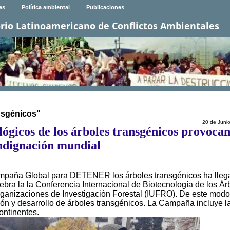
es
Política ambiental
Publicaciones
rio Latinoamericano de Conflictos Ambientales
nsgénicos"
20 de Juni
ológicos de los árboles transgénicos provoca
ndignación mundial
Campaña Global para DETENER los árboles transgénicos ha lleg
lebra la la Conferencia Internacional de Biotecnología de los Ár
rganizaciones de Investigación Forestal (IUFRO). De este modo
ación y desarrollo de árboles transgénicos. La Campaña incluye l
ontinentes.