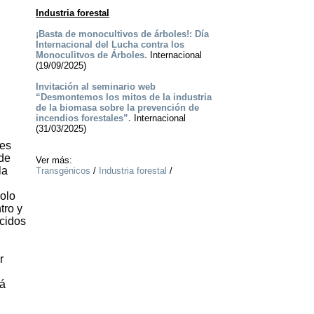
Industria forestal
¡Basta de monocultivos de árboles!: Día
Internacional del Lucha contra los
Monoculitvos de Árboles.
Internacional
(19/09/2025)
Invitación al seminario web
“Desmontemos los mitos de la industria
de la biomasa sobre la prevención de
incendios forestales”.
Internacional
(31/03/2025)
nes
 de
Ver más:
la
Transgénicos
/
Industria forestal
/
olo
tro y
ocidos
r
rá