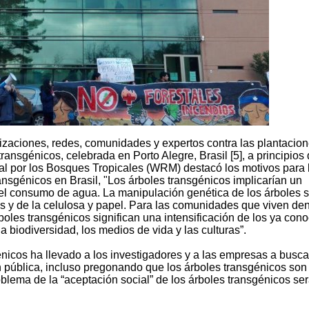
izaciones, redes, comunidades y expertos contra las plantacio
transgénicos, celebrada en Porto Alegre, Brasil [5], a principios
al por los Bosques Tropicales (WRM) destacó los motivos para 
ransgénicos en Brasil, "Los árboles transgénicos implicarían un
el consumo de agua. La manipulación genética de los árboles s
nes y de la celulosa y papel. Para las comunidades que viven den
boles transgénicos significan una intensificación de los ya con
la biodiversidad, los medios de vida y las culturas”.
énicos ha llevado a los investigadores y a las empresas a busca
 pública, incluso pregonando que los árboles transgénicos son
blema de la “aceptación social” de los árboles transgénicos se