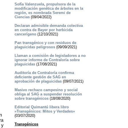
Sofía Valenzuela, propulsora de la
modificación genética de árboles en la
región, es nombrada Seremi de
Ciencias
(09/04/2022)
Declaran admisible demanda colectiva
en contra de Bayer por herbicida
cancerígeno
(12/10/2021)
Pan transgénico y con residuos de
plaguicidas peligrosos
(09/09/2021)
Llaman a comisión de legisladores a no
ignorar informe de Contraloría sobre
plaguicidas
(17/08/2021)
Auditoría de Contraloría confirma
deficiente gestión de SAG en
aprobación de plaguicidas
(09/07/2021)
Masivo rechazo campesino y social
obliga al SAG a suspender resolución
sobre transgénicos
(18/08/2020)
Editorial Quimantú libera libro
«Transgénicos: Mitos y Verdades»
n
(03/07/2020)
ra
Transgénicos
 y