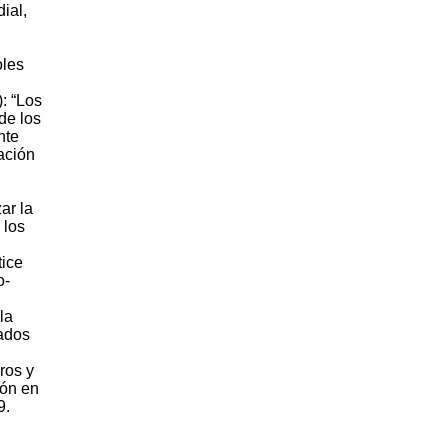
ial,
oles
: “Los
de los
nte
ación
ar la
 los
tice
o-
la
zados
ros y
ión en
9.