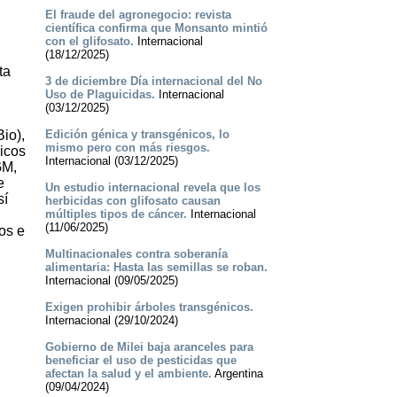
n
El fraude del agronegocio: revista
científica confirma que Monsanto mintió
con el glifosato.
Internacional
(18/12/2025)
ta
3 de diciembre Día internacional del No
Uso de Plaguicidas.
Internacional
(03/12/2025)
io),
Edición génica y transgénicos, lo
mismo pero con más riesgos.
icos
Internacional (03/12/2025)
GM,
e
Un estudio internacional revela que los
sí
herbicidas con glifosato causan
múltiples tipos de cáncer.
Internacional
(11/06/2025)
os e
Multinacionales contra soberanía
alimentaria: Hasta las semillas se roban.
Internacional (09/05/2025)
Exigen prohibir árboles transgénicos.
Internacional (29/10/2024)
Gobierno de Milei baja aranceles para
beneficiar el uso de pesticidas que
afectan la salud y el ambiente.
Argentina
(09/04/2024)