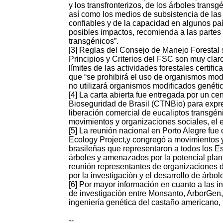
y los transfronterizos, de los árboles trans
así como los medios de subsistencia de las
confiables y de la capacidad en algunos pa
posibles impactos, recomienda a las partes 
transgénicos”.
[3] Reglas del Consejo de Manejo Forestal
Principios y Criterios del FSC son muy claro
límites de las actividades forestales certif
que “se prohibirá el uso de organismos modi
no utilizará organismos modificados genét
[4] La carta abierta fue entregada por un 
Bioseguridad de Brasil (CTNBio) para expre
liberación comercial de eucaliptos transgé
movimientos y organizaciones sociales, el 
[5] La reunión nacional en Porto Alegre fue
Ecology Project,y congregó a movimientos y
brasileñas que representaron a todos los Es
árboles y amenazados por la potencial plant
reunión representantes de organizaciones d
por la investigación y el desarrollo de árbol
[6] Por mayor información en cuanto a las in
de investigación entre Monsanto, ArborGen,
ingeniería genética del castaño americano, 
--