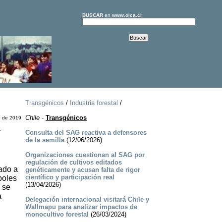
BUSCAR
en
www.olca.cl
Transgénicos
/
Industria forestal
/
Chile
-
Transgénicos
o de 2019
n
Consulta del SAG reactiva a defensores
de la semilla
(12/06/2026)
Organizaciones cuestionan al SAG por
regulación de cultivos editados
ado a
genéticamente y acusan falta de rigor
científico y participación real
boles
(13/04/2026)
 se
a
Delegación internacional visitará Chile y
Wallmapu para analizar impactos de
monocultivo forestal
(26/03/2024)