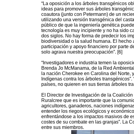
“La oposición a los árboles transgénicos obl
ideas para promover sus árboles transgénic
coautora (junto con Petermann) de un reci
utilizando una versión transgénica del cas
público de que la ingeniería genética puede
tecnología es muy incipiente y no ha sido
dos siglos. No hay forma de predecir los im
biodiversidad o la salud humana. El hecho 
participación y apoyo financiero por part
solo agrava nuestra preocupación”. [6]
“Investigadores e industria temen la oposic
Brenda Jo McManama, de la Red Ambiental I
la nación Cherokee en Carolina del Norte, 
Indígenas contra los árboles transgénicos”
países, no quieren en sus tierras árboles t
El Director de Investigación de la Coalición
Ruralcree que es importante que la comunid
agricultores, ganaderos, naciones indígena
entender los riegos ecológicos y económico
enfrentándose a los impactos masivos de es
costes de su combate en las granjas”. La Co
entre sus miembros.