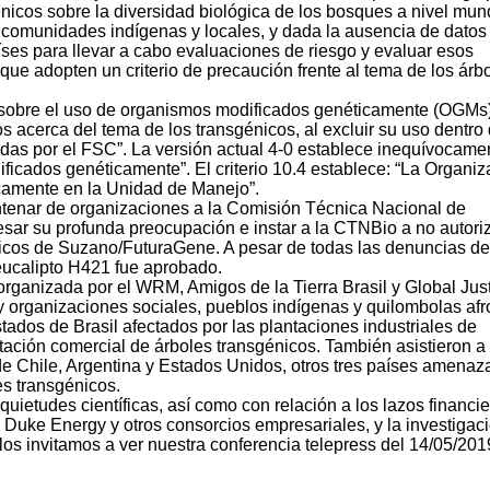
génicos sobre la diversidad biológica de los bosques a nivel mund
 comunidades indígenas y locales, y dada la ausencia de datos
íses para llevar a cabo evaluaciones de riesgo y evaluar esos
que adopten un criterio de precaución frente al tema de los árb
 sobre el uso de organismos modificados genéticamente (OGMs)
s acerca del tema de los transgénicos, al excluir su uso dentro 
icadas por el FSC”. La versión actual 4-0 establece inequívocame
ficados genéticamente”. El criterio 10.4 establece: “La Organiz
icamente en la Unidad de Manejo”.
centenar de organizaciones a la Comisión Técnica Nacional de
sar su profunda preocupación e instar a la CTNBio a no autoriz
nicos de Suzano/FuturaGene. A pesar de todas las denuncias de
eucalipto H421 fue aprobado.
 organizada por el WRM, Amigos de la Tierra Brasil y Global Jus
 organizaciones sociales, pueblos indígenas y quilombolas afr
tados de Brasil afectados por las plantaciones industriales de
ación comercial de árboles transgénicos. También asistieron a 
e Chile, Argentina y Estados Unidos, otros tres países amena
es transgénicos.
quietudes científicas, así como con relación a los lazos financie
 Duke Energy y otros consorcios empresariales, y la investigac
los invitamos a ver nuestra conferencia telepress del 14/05/201