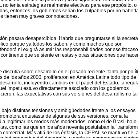
no tenía estrategias realmente efectivas para ese propósito, o 
as, entonces los gobiernos serían los culpables por no haberl
es tienen muy graves connotaciones.
ón pasara desapercibida. Habría que preguntarse si la secreta
lico porque ya todos los saben, y como muchos que son
enderá ni exigirá asumir las responsabilidades por ese fracaso
l continente que se siente en estas y otras situaciones que hace
discutía sobre desarrollo en el pasado reciente, tanto por polít
 de los años 2000, proliferaron en América Latina todo tipo de
esarrollo, incluyendo cambios en el papel del Estado, la regul
quel ímpetu estuvo directamente asociado con los gobiernos
cieron, las expectativas con sus versiones del desarrollismo t
 bajo distintas tensiones y ambigüedades frente a los ensayos
 promotora entusiasta de algunas de sus versiones, coma la
ó a legitimar los modos más moderados, como el de Brasil bajo
as, como las que en los años noventa postulaban la “transfor
ón comercial. Más allá de los énfasis, la CEPAL se mantuvo fiel a