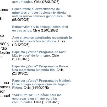
comunidades.
Chile (23/06/2026)
Penco frente al extractivismo de
 como
minerales críticos: defensa territorial
Sin
ante la nueva ofensiva geopolítica.
Chile
el
(05/06/2026)
Extractivismo y la desregulación total
en tres actos.
Chile (19/03/2026)
 se
Ante el avance autoritario: reconstruir lo
 el
colectivo desde los territorios.
Chile
1980 y
(19/12/2025)
rdió
Papeleta ¿Verde? Programa de Kast:
fesión
Más (y peor) de lo mismo.
Chile
de
(10/11/2025)
Papeleta ¿Verde? Programa de Kaiser:
Una motosierra juntando filo.
Chile
(28/10/2025)
Papeleta ¿Verde? Programa de Matthei:
or una
El sarcófago a disposición del legado
formas
Piñera.
Chile (14/10/2025)
eron
“SUPERmiso”: un héroe para las
Manuel
empresas y un villano para las
comunidades.
Chile (13/10/2025)