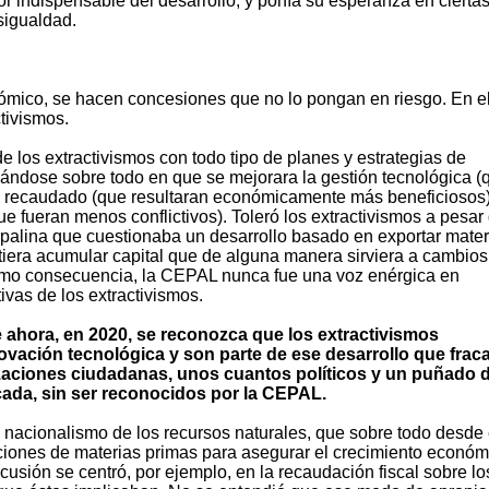
 indispensable del desarrollo, y ponía su esperanza en cierta
sigualdad.
ómico, se hacen concesiones que no lo pongan en riesgo. En e
ctivismos.
 los extractivismos con todo tipo de planes y estrategias de
cándose sobre todo en que se mejorara la gestión tecnológica (
ro recaudado (que resultaran económicamente más beneficiosos)
e fueran menos conflictivos). Toleró los extractivismos a pesar
cepalina que cuestionaba un desarrollo basado en exportar mater
iera acumular capital que de alguna manera sirviera a cambios
 Como consecuencia, la CEPAL nunca fue una voz enérgica en
vas de los extractivismos.
 ahora, en 2020, se reconozca que los extractivismos
ovación tecnológica y son parte de ese desarrollo que frac
zaciones ciudadanas, unos cuantos políticos y un puñado 
da, sin ser reconocidos por la CEPAL.
un nacionalismo de los recursos naturales, que sobre todo desde 
taciones de materias primas para asegurar el crecimiento económ
cusión se centró, por ejemplo, en la recaudación fiscal sobre lo