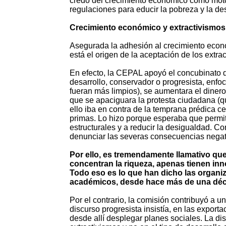
credo del crecimiento económico como motor
regulaciones para educir la pobreza y la de
Crecimiento económico y extractivismos
Asegurada la adhesión al crecimiento econ
está el origen de la aceptación de los extra
En efecto, la CEPAL apoyó el concubinato de
desarrollo, conservador o progresista, enfo
fueran más limpios), se aumentara el dine
que se apaciguara la protesta ciudadana (qu
ello iba en contra de la temprana prédica 
primas. Lo hizo porque esperaba que permit
estructurales y a reducir la desigualdad.
denunciar las severas consecuencias negati
Por ello, es tremendamente llamativo que
concentran la riqueza, apenas tienen inn
Todo eso es lo que han dicho las organi
académicos, desde hace más de una déca
Por el contrario, la comisión contribuyó a 
discurso progresista insistía, en las expor
desde allí desplegar planes sociales. La dis