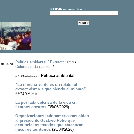
BUSCAR
en
www.olca.cl
Política ambiental
/
Extractivismo
/
o de 2020
Columnas de opinión
/
Internacional
-
Política ambiental
“La minería verde es un relato; el
extractivismo sigue siendo el mismo”
(02/07/2026)
La porfiada defensa de la vida en
tiempos oscuros
(05/06/2026)
Organizaciones latinoamericanas piden
al presidente Gustavo Petro que
denuncie los tratados que amenazan
nuestros territorios
(28/04/2026)