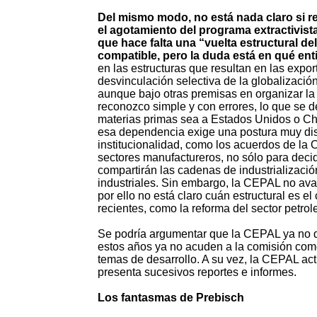
Del mismo modo, no está nada claro si r
el agotamiento del programa extractivista
que hace falta una “vuelta estructural de
compatible, pero la duda está en qué en
en las estructuras que resultan en las expo
desvinculación selectiva de la globalización
aunque bajo otras premisas en organizar la
reconozco simple y con errores, lo que se d
materias primas sea a Estados Unidos o Chi
esa dependencia exige una postura muy disti
institucionalidad, como los acuerdos de la
sectores manufactureros, no sólo para deci
compartirán las cadenas de industrializació
industriales. Sin embargo, la CEPAL no ava
por ello no está claro cuán estructural es 
recientes, como la reforma del sector petro
Se podría argumentar que la CEPAL ya no de
estos años ya no acuden a la comisión como
temas de desarrollo. A su vez, la CEPAL ac
presenta sucesivos reportes e informes.
Los fantasmas de Prebisch