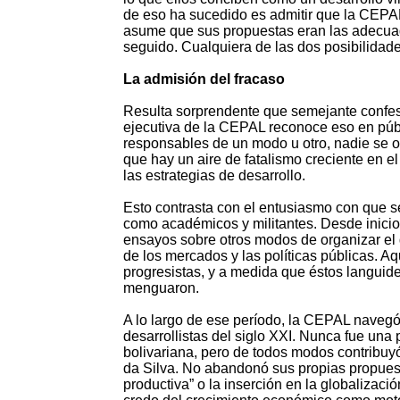
de eso ha sucedido es admitir que la CEPAL 
asume que sus propuestas eran las adecuad
seguido. Cualquiera de las dos posibilidad
La admisión del fracaso
Resulta sorprendente que semejante confesi
ejecutiva de la CEPAL reconoce eso en púb
responsables de un modo u otro, nadie se of
que hay un aire de fatalismo creciente en e
las estrategias de desarrollo.
Esto contrasta con el entusiasmo con que se 
como académicos y militantes. Desde inicios
ensayos sobre otros modos de organizar el d
de los mercados y las políticas públicas. A
progresistas, y a medida que éstos languide
menguaron.
A lo largo de ese período, la CEPAL navegó
desarrollistas del siglo XXI. Nunca fue una
bolivariana, pero de todos modos contribuy
da Silva. No abandonó sus propias propuest
productiva” o la inserción en la globalizaci