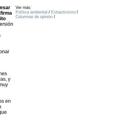
fesar
Ver más:
Política ambiental
/
Extractivismo
/
afirma
Columnas de opinión
/
ito
ersión
a
donar
unes
as, y
 muy
os en
n
 que