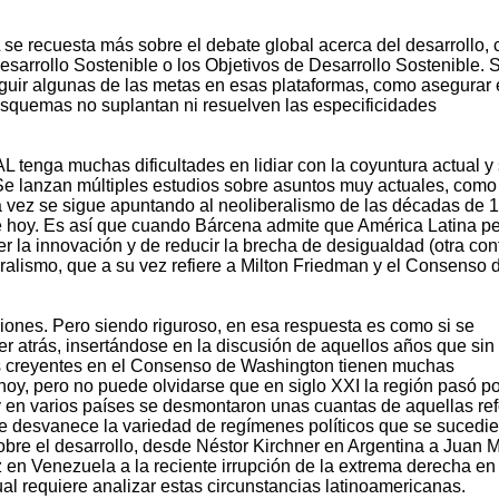
se recuesta más sobre el debate global acerca del desarrollo,
esarrollo Sostenible o los Objetivos de Desarrollo Sostenible. 
guir algunas de las metas en esas plataformas, como asegurar 
esquemas no suplantan ni resuelven las especificidades
tenga muchas dificultades en lidiar con la coyuntura actual y
e lanzan múltiples estudios sobre asuntos muy actuales, como
la vez se sigue apuntando al neoliberalismo de las décadas de 
 hoy. Es así que cuando Bárcena admite que América Latina pe
er la innovación y de reducir la brecha de desigualdad (otra con
ralismo, que a su vez refiere a Milton Friedman y el Consenso 
siones. Pero siendo riguroso, en esa respuesta es como si se
r atrás, insertándose en la discusión de aquellos años que sin
 los creyentes en el Consenso de Washington tienen muchas
 hoy, pero no puede olvidarse que en siglo XXI la región pasó p
 en varios países se desmontaron unas cuantas de aquellas re
e desvanece la variedad de regímenes políticos que se sucedi
obre el desarrollo, desde Néstor Kirchner en Argentina a Juan 
n Venezuela a la reciente irrupción de la extrema derecha en
tual requiere analizar estas circunstancias latinoamericanas.