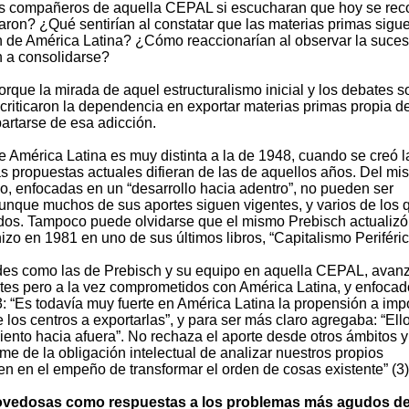
sus compañeros de aquella CEPAL si escucharan que hoy se re
aron? ¿Qué sentirían al constatar que las materias primas sigu
ón de América Latina? ¿Cómo reaccionarían al observar la suce
n a consolidarse?
orque la mirada de aquel estructuralismo inicial y los debates s
criticaron la dependencia en exportar materias primas propia de
partarse de esa adicción.
 América Latina es muy distinta a la de 1948, cuando se creó l
s propuestas actuales difieran de las de aquellos años. Del m
o, enfocadas en un “desarrollo hacia adentro”, no pueden ser
aunque muchos de sus aportes siguen vigentes, y varios de los 
dos. Tampoco puede olvidarse que el mismo Prebisch actualizó
zo en 1981 en uno de sus últimos libros, “Capitalismo Periférico
udes como las de Prebisch y su equipo en aquella CEPAL, ava
entes pero a la vez comprometidos con América Latina, y enfoca
: “Es todavía muy fuerte en América Latina la propensión a imp
 los centros a exportarlas”, y para ser más claro agregaba: “Ell
iento hacia afuera”. No rechaza el aporte desde otros ámbitos y
me de la obligación intelectual de analizar nuestros propios
n en el empeño de transformar el orden de cosas existente” (3)
novedosas como respuestas a los problemas más agudos d