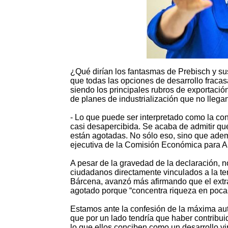
¿Qué dirían los fantasmas de Prebisch y 
que todas las opciones de desarrollo fracas
siendo los principales rubros de exportaci
de planes de industrialización que no llega
- Lo que puede ser interpretado como la co
casi desapercibida. Se acaba de admitir que
están agotadas. No sólo eso, sino que ademá
ejecutiva de la Comisión Económica para A
A pesar de la gravedad de la declaración, no
ciudadanos directamente vinculados a la tem
Bárcena, avanzó más afirmando que el extrac
agotado porque “concentra riqueza en pocas
Estamos ante la confesión de la máxima aut
que por un lado tendría que haber contribuid
lo que ellos conciben como un desarrollo v