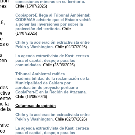
ación
concesiones mineras en su territorio.
ones
Chile (15/07/2026)
Copiaport-E llega al Tribunal Ambiental:
CODEMAA advierte que el Estado volvió
48,
a poner las inversiones por sobre la
protección del territorio.
Chile
e
(14/07/2026)
 e
Chile y la aceleración extractivista entre
os o
Pekín y Washington.
Chile (02/07/2026)
s
La agenda extractivista de Kast: certeza
eben
para el capital, despojo para las
comunidades.
Chile (23/06/2026)
Tribunal Ambiental ratifica
inadmisibilidad de la reclamación de la
Municipalidad de Caldera por
ades
aprobación de proyecto portuario
CopiaPort-E en la Región de Atacama.
ctiva
Chile (16/06/2026)
entre
ue la
Columnas de opinión
 de la
Chile y la aceleración extractivista entre
Pekín y Washington.
Chile (02/07/2026)
ativa
La agenda extractivista de Kast: certeza
ico
para el capital, despojo para las