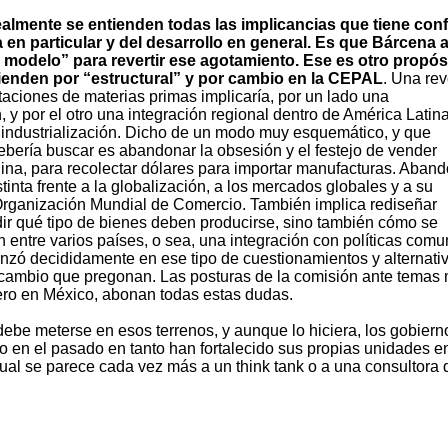
ealmente se entienden todas las implicancias que tiene con
 en particular y del desarrollo en general. Es que Bárcena 
l modelo” para revertir ese agotamiento. Ese es otro propós
tienden por “estructural” y por cambio en la CEPAL
. Una rev
rtaciones de materias primas implicaría, por un lado una
, y por el otro una integración regional dentro de América Latin
 industrialización. Dicho de un modo muy esquemático, y que
ebería buscar es abandonar la obsesión y el festejo de vender
na, para recolectar dólares para importar manufacturas. Aban
nta frente a la globalización, a los mercados globales y a su
 Organización Mundial de Comercio. También implica rediseñar
dir qué tipo de bienes deben producirse, sino también cómo se
n entre varios países, o sea, una integración con políticas com
nzó decididamente en ese tipo de cuestionamientos y alternativ
el cambio que pregonan. Las posturas de la comisión ante temas
lero en México, abonan todas estas dudas.
be meterse en esos terrenos, y aunque lo hiciera, los gobiern
 en el pasado en tanto han fortalecido sus propias unidades e
tual se parece cada vez más a un think tank o a una consultora