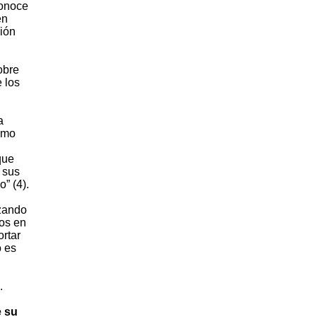
conoce
en
sión
obre
 los
a
ismo
que
 sus
” (4).
nzando
dos en
ortar
o es
.
e su