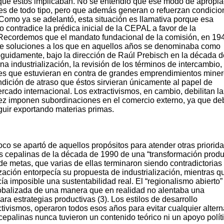
lo que éstos implicaban. No se entendió que ese modo de apropi
les de todo tipo, pero que además generan o refuerzan condici
.Como ya se adelantó, esta situación es llamativa porque esa
 contradice la prédica inicial de la CEPAL a favor de la
. Recordemos que el mandato fundacional de la comisión, en 19
 de soluciones a los que en aquellos años se denominaba como
guidamente, bajo la dirección de Raúl Prebisch en la década d
a industrialización, la revisión de los términos de intercambio,
es que estuvieran en contra de grandes emprendimientos miner
dición de atraso que éstos sirvieran únicamente al papel de
cado internacional. Los extractivismos, en cambio, debilitan la
 vez imponen subordinaciones en el comercio externo, ya que d
guir exportando materias primas.
co se apartó de aquellos propósitos para atender otras priorid
as cepalinas de la década de 1990 de una “transformación produ
 metas, que varias de ellas terminaron siendo contradictorias 
ización entorpecía su propuesta de industrialización, mientras q
a imposible una sustentabilidad real. El “regionalismo abierto”
lobalizada de una manera que en realidad no alentaba una
ara estrategias productivas (3). Los estilos de desarrollo
ctivismos, operaron todos esos años para evitar cualquier altern
cepalinas nunca tuvieron un contenido teórico ni un apoyo polít