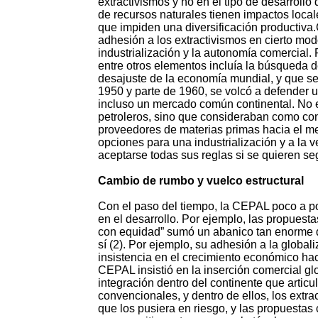
extractivismos y no en el tipo de desarrol
de recursos naturales tienen impactos loca
que impiden una diversificación productiva
adhesión a los extractivismos en cierto modo
industrialización y la autonomía comercial
entre otros elementos incluía la búsqueda
desajuste de la economía mundial, y que se
1950 y parte de 1960, se volcó a defender un
incluso un mercado común continental. No 
petroleros, sino que consideraban como con
proveedores de materias primas hacia el mer
opciones para una industrialización y a la
aceptarse todas sus reglas si se quieren se
Cambio de rumbo y vuelco estructural
Con el paso del tiempo, la CEPAL poco a po
en el desarrollo. Por ejemplo, las propuest
con equidad” sumó un abanico tan enorme de
sí (2). Por ejemplo, su adhesión a la global
insistencia en el crecimiento económico hací
CEPAL insistió en la inserción comercial g
integración dentro del continente que articul
convencionales, y dentro de ellos, los extra
que los pusiera en riesgo, y las propuestas 