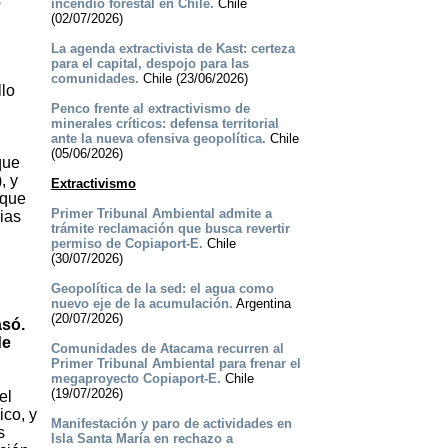
s
incendio forestal en Chile.
Chile
(02/07/2026)
La agenda extractivista de Kast: certeza
para el capital, despojo para las
comunidades.
Chile (23/06/2026)
llo
Penco frente al extractivismo de
minerales críticos: defensa territorial
ante la nueva ofensiva geopolítica.
Chile
(05/06/2026)
que
, y
Extractivismo
 que
Primer Tribunal Ambiental admite a
ias
trámite reclamación que busca revertir
permiso de Copiaport-E.
Chile
(30/07/2026)
Geopolítica de la sed: el agua como
nuevo eje de la acumulación.
Argentina
(20/07/2026)
asó.
de
Comunidades de Atacama recurren al
Primer Tribunal Ambiental para frenar el
megaproyecto Copiaport-E.
Chile
(19/07/2026)
el
ico, y
Manifestación y paro de actividades en
s
Isla Santa María en rechazo a