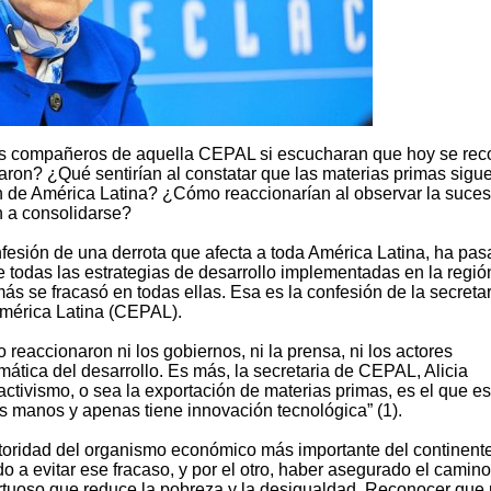
sus compañeros de aquella CEPAL si escucharan que hoy se re
aron? ¿Qué sentirían al constatar que las materias primas sigu
ón de América Latina? ¿Cómo reaccionarían al observar la suce
n a consolidarse?
nfesión de una derrota que afecta a toda América Latina, ha pa
 todas las estrategias de desarrollo implementadas en la regió
s se fracasó en todas ellas. Esa es la confesión de la secretar
mérica Latina (CEPAL).
 reaccionaron ni los gobiernos, ni la prensa, ni los actores
ática del desarrollo. Es más, la secretaria de CEPAL, Alicia
tivismo, o sea la exportación de materias primas, es el que es
 manos y apenas tiene innovación tecnológica” (1).
oridad del organismo económico más importante del continente
o a evitar ese fracaso, y por el otro, haber asegurado el camin
irtuoso que reduce la pobreza y la desigualdad. Reconocer que