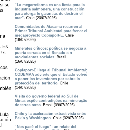
si se
“La megarreforma es una fiesta para la
industria salmonera, una construcción
as
para otorgarle garantías de destruir el
mar”.
Chile (20/07/2026)
Comunidades de Atacama recurren al
Primer Tribunal Ambiental para frenar el
megaproyecto Copiaport-E.
Chile
ria
(19/07/2026)
. Es
Minerales críticos: política se negocia a
n a
puerta cerrada en el Senado sin
movimientos sociales.
Brasil
(16/07/2026)
icos
Copiaport-E llega al Tribunal Ambiental:
CODEMAA advierte que el Estado volvió
ación
a poner las inversiones por sobre la
protección del territorio.
Chile
(14/07/2026)
ambién
Visita do governo federal ao Sul de
Minas expõe contradições na mineração
de terras raras.
Brasil (09/07/2026)
Chile y la aceleración extractivista entre
 Lula
Pekín y Washington.
Chile (02/07/2026)
mación
l
“Nos pasó el fuego”: un relato del