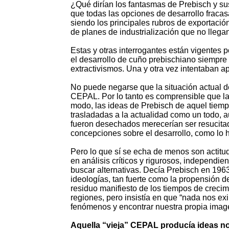
¿Qué dirían los fantasmas de Prebisch y 
que todas las opciones de desarrollo fracas
siendo los principales rubros de exportaci
de planes de industrialización que no llega
Estas y otras interrogantes están vigentes p
el desarrollo de cuño prebischiano siempre 
extractivismos. Una y otra vez intentaban a
No puede negarse que la situación actual de
CEPAL. Por lo tanto es comprensible que la
modo, las ideas de Prebisch de aquel tiemp
trasladadas a la actualidad como un todo, 
fueron desechados merecerían ser resucita
concepciones sobre el desarrollo, como lo hi
Pero lo que sí se echa de menos son actit
en análisis críticos y rigurosos, independi
buscar alternativas. Decía Prebisch en 1963
ideologías, tan fuerte como la propensión de
residuo manifiesto de los tiempos de crecim
regiones, pero insistía en que “nada nos exi
fenómenos y encontrar nuestra propia image
Aquella “vieja” CEPAL producía ideas 