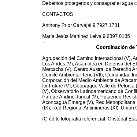
Debemos protegerlos y consagrar el agua 
CONTACTOS
Anthony Prior Carvajal 9 7927 1781
María Jesús Martínez Leiva 9 6397 0135
--
Coordinación de T
Agrupación del Camino Internacional (V), 
Los Andes (V), Asamblea en Defensa del Elqu
Mercacha (V), Centro Austral de Derecho Am
Comité Ambiental Teno (VII), Comunidad Ind
Corporación del Medio Ambiente de Atacama 
for Future (V), Geoparque Valle de Petorca
(V), Observatorio Latinoamericano de Conf
Parque Andino Juncal (V), Putaendo Resiste 
Aconcagua Emerge (V), Red Metropolitana N
(IX), Red Regional Antimineras (XI), Unión 
(Crédito fotografía referencial: Cristóbal Est
1583