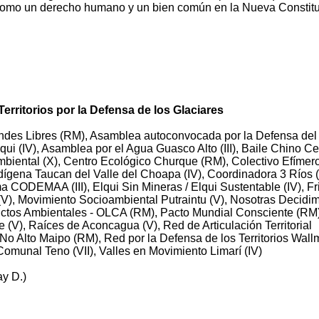
como un derecho humano y un bien común en la Nueva Constitu
erritorios por la Defensa de los Glaciares
Andes Libres (RM), Asamblea autoconvocada por la Defensa de
i (IV), Asamblea por el Agua Guasco Alto (III), Baile Chino Ce
biental (X), Centro Ecológico Churque (RM), Colectivo Efímero
ígena Taucan del Valle del Choapa (IV), Coordinadora 3 Ríos (
CODEMAA (III), Elqui Sin Mineras / Elqui Sustentable (IV), Fr
 (V), Movimiento Socioambiental Putraintu (V), Nosotras Decidi
lictos Ambientales - OLCA (RM), Pacto Mundial Consciente (RM)
(V), Raíces de Aconcagua (V), Red de Articulación Territorial
o Alto Maipo (RM), Red por la Defensa de los Territorios Wal
Comunal Teno (VII), Valles en Movimiento Limarí (IV)
ay D.)