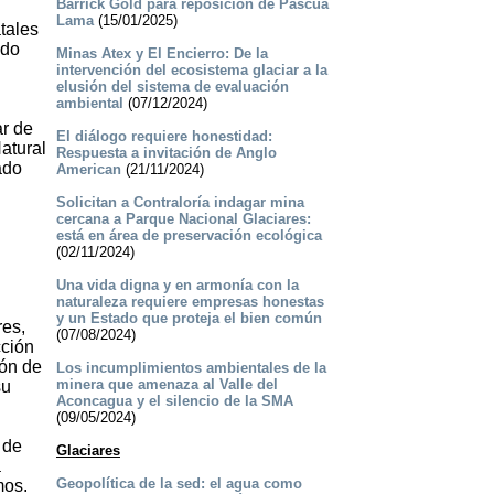
Barrick Gold para reposición de Pascua
Lama
(15/01/2025)
atales
udo
Minas Atex y El Encierro: De la
intervención del ecosistema glaciar a la
elusión del sistema de evaluación
ambiental
(07/12/2024)
ar de
El diálogo requiere honestidad:
atural
Respuesta a invitación de Anglo
ado
American
(21/11/2024)
Solicitan a Contraloría indagar mina
cercana a Parque Nacional Glaciares:
está en área de preservación ecológica
(02/11/2024)
Una vida digna y en armonía con la
naturaleza requiere empresas honestas
y un Estado que proteja el bien común
res,
(07/08/2024)
cción
ión de
Los incumplimientos ambientales de la
minera que amenaza al Valle del
su
Aconcagua y el silencio de la SMA
(09/05/2024)
 de
Glaciares
a
Geopolítica de la sed: el agua como
mos.