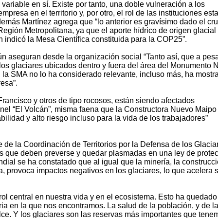
ariable en sí. Existe por tanto, una doble vulneración a los
mpresa en el territorio y, por otro, el rol de las instituciones est
demás Martínez agrega que “lo anterior es gravísimo dado el cr
Región Metropolitana, ya que el aporte hídrico de origen glacial
 indicó la Mesa Científica constituida para la COP25”.
ún aseguran desde la organización social “Tanto así, que a pes
los glaciares ubicados dentro y fuera del área del Monumento N
, la SMA no lo ha considerado relevante, incluso más, ha mostr
resa”.
rancisco y otros de tipo rocosos, están siendo afectados
únel “El Volcán”, misma faena que la Constructora Nuevo Maipo
idad y alto riesgo incluso para la vida de los trabajadores”
de la Coordinación de Territorios por la Defensa de los Glacia
las que deben preverse y quedar plasmadas en una ley de prote
ndial se ha constatado que al igual que la minería, la construcc
a, provoca impactos negativos en los glaciares, lo que acelera 
rol central en nuestra vida y en el ecosistema. Esto ha quedado
aria en la que nos encontramos. La salud de la población, y de l
e. Y los glaciares son las reservas más importantes que tene