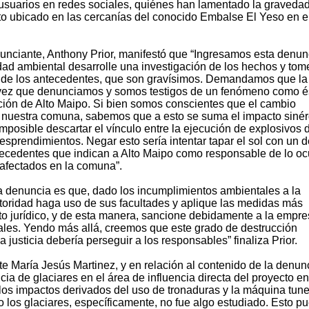
usuarios en redes sociales, quiénes han lamentado la gravedad
to ubicado en las cercanías del conocido Embalse El Yeso en e
nunciante, Anthony Prior, manifestó que “Ingresamos esta denun
ad ambiental desarrolle una investigación de los hechos y tom
 de los antecedentes, que son gravísimos. Demandamos que l
a vez que denunciamos y somos testigos de un fenómeno como é
ción de Alto Maipo. Si bien somos conscientes que el cambio
a nuestra comuna, sabemos que a esto se suma el impacto sinér
mposible descartar el vínculo entre la ejecución de explosivos d
esprendimientos. Negar esto sería intentar tapar el sol con un 
tecedentes que indican a Alto Maipo como responsable de lo oc
 afectados en la comuna”.
a denuncia es que, dado los incumplimientos ambientales a la
utoridad haga uso de sus facultades y aplique las medidas más
to jurídico, y de esta manera, sancione debidamente a la empr
ales. Yendo más allá, creemos que este grado de destrucción
a justicia debería perseguir a los responsables” finaliza Prior.
e María Jesús Martinez, y en relación al contenido de la denun
cia de glaciares en el área de influencia directa del proyecto en
 los impactos derivados del uso de tronaduras y la máquina tune
o los glaciares, específicamente, no fue algo estudiado. Esto pu