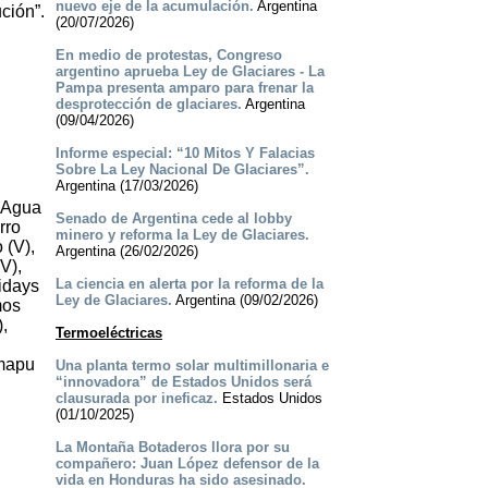
nuevo eje de la acumulación.
Argentina
ción”.
(20/07/2026)
En medio de protestas, Congreso
argentino aprueba Ley de Glaciares - La
Pampa presenta amparo para frenar la
desprotección de glaciares.
Argentina
(09/04/2026)
Informe especial: “10 Mitos Y Falacias
Sobre La Ley Nacional De Glaciares”.
Argentina (17/03/2026)
l Agua
Senado de Argentina cede al lobby
rro
minero y reforma la Ley de Glaciares.
 (V),
Argentina (26/02/2026)
V),
La ciencia en alerta por la reforma de la
idays
Ley de Glaciares.
Argentina (09/02/2026)
mos
,
Termoeléctricas
lmapu
Una planta termo solar multimillonaria e
“innovadora” de Estados Unidos será
clausurada por ineficaz.
Estados Unidos
(01/10/2025)
La Montaña Botaderos llora por su
compañero: Juan López defensor de la
vida en Honduras ha sido asesinado.