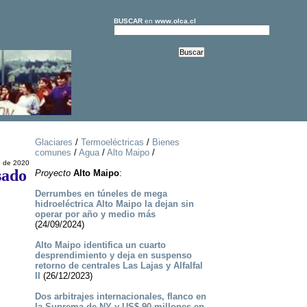
BUSCAR
en
www.olca.cl
Glaciares
/
Termoeléctricas
/
Bienes
comunes
/
Agua
/
Alto Maipo
/
o de 2020
sado
Proyecto
Alto Maipo
:
Derrumbes en túneles de mega
hidroeléctrica Alto Maipo la dejan sin
operar por año y medio más
(24/09/2024)
Alto Maipo identifica un cuarto
desprendimiento y deja en suspenso
retorno de centrales Las Lajas y Alfalfal
II
(26/12/2023)
Dos arbitrajes internacionales, flanco en
la Suprema de NY y US$ 90 millones en