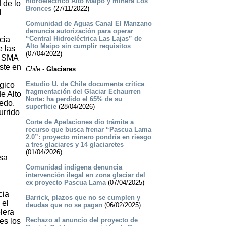
hidroeléctrico Alto Maipo y minera Los
 de lo
Bronces
(27/11/2022)
l
Comunidad de Aguas Canal El Manzano
denuncia autorización para operar
“Central Hidroeléctrica Las Lajas” de
cia
Alto Maipo sin cumplir requisitos
e las
(07/04/2022)
a SMA
ste en
Chile
-
Glaciares
Estudio U. de Chile documenta crítica
gico
fragmentación del Glaciar Echaurren
e Alto
Norte: ha perdido el 65% de su
dedo.
superficie
(28/04/2026)
urrido
Corte de Apelaciones dio trámite a
recurso que busca frenar “Pascua Lama
2.0”: proyecto minero pondría en riesgo
a tres glaciares y 14 glaciaretes
(01/04/2026)
esa
Comunidad indígena denuncia
intervención ilegal en zona glaciar del
ex proyecto Pascua Lama
(07/04/2025)
cia
Barrick, plazos que no se cumplen y
 el
deudas que no se pagan
(06/02/2025)
lera
Rechazo al anuncio del proyecto de
es los