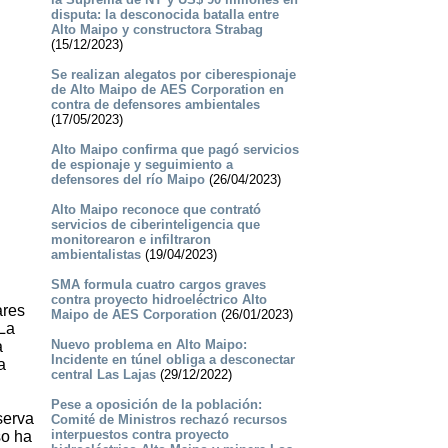
disputa: la desconocida batalla entre
Alto Maipo y constructora Strabag
(15/12/2023)
Se realizan alegatos por ciberespionaje
de Alto Maipo de AES Corporation en
contra de defensores ambientales
(17/05/2023)
Alto Maipo confirma que pagó servicios
de espionaje y seguimiento a
defensores del río Maipo
(26/04/2023)
Alto Maipo reconoce que contrató
servicios de ciberinteligencia que
monitorearon e infiltraron
ambientalistas
(19/04/2023)
SMA formula cuatro cargos graves
contra proyecto hidroeléctrico Alto
ares
Maipo de AES Corporation
(26/01/2023)
 La
Nuevo problema en Alto Maipo:
a
Incidente en túnel obliga a desconectar
a
central Las Lajas
(29/12/2022)
Pese a oposición de la población:
serva
Comité de Ministros rechazó recursos
interpuestos contra proyecto
so ha