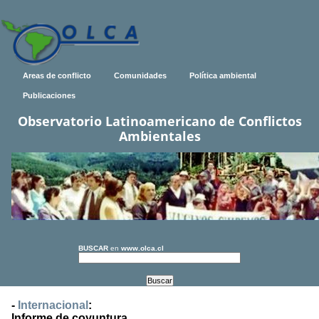
Areas de conflicto
Comunidades
Política ambiental
Publicaciones
Observatorio Latinoamericano de Conflictos
Ambientales
BUSCAR
en
www.olca.cl
-
Internacional
:
Informe de coyuntura