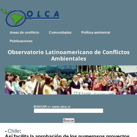
Areas de conflicto
Comunidades
Política ambiental
Publicaciones
Observatorio Latinoamericano de Conflictos
Ambientales
BUSCAR
en
www.olca.cl
-
Chile
:
Así facilita la aprobación de los numerosos proyectos