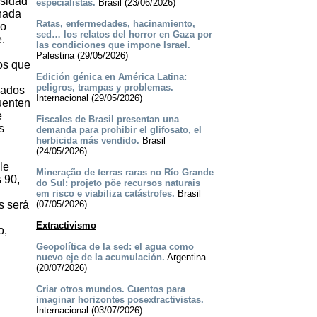
esidad
especialistas.
Brasil (23/06/2026)
onada
Ratas, enfermedades, hacinamiento,
no
sed… los relatos del horror en Gaza por
.
las condiciones que impone Israel.
Palestina (29/05/2026)
os que
Edición génica en América Latina:
peligros, trampas y problemas.
gados
Internacional (29/05/2026)
cuenten
e
Fiscales de Brasil presentan una
s
demanda para prohibir el glifosato, el
herbicida más vendido.
Brasil
(24/05/2026)
le
Mineração de terras raras no Río Grande
 90,
do Sul: projeto põe recursos naturais
em risco e viabiliza catástrofes.
Brasil
s será
(07/05/2026)
Extractivismo
o,
Geopolítica de la sed: el agua como
nuevo eje de la acumulación.
Argentina
(20/07/2026)
Criar otros mundos. Cuentos para
imaginar horizontes posextractivistas.
Internacional (03/07/2026)