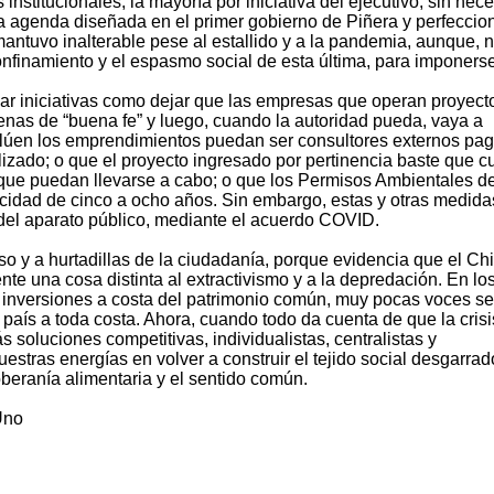
stitucionales, la mayoría por iniciativa del ejecutivo, sin nec
a agenda diseñada en el primer gobierno de Piñera y perfecci
antuvo inalterable pese al estallido y a la pandemia, aunque, 
onfinamiento y el espasmo social de esta última, para imponerse
bar iniciativas como dejar que las empresas que operan proyect
enas de “buena fe” y luego, cuando la autoridad pueda, vaya a
evalúen los emprendimientos puedan ser consultores externos pa
calizado; o que el proyecto ingresado por pertinencia baste que 
a que puedan llevarse a cabo; o que los Permisos Ambientales d
cidad de cinco a ocho años. Sin embargo, estas y otras medida
or del aparato público, mediante el acuerdo COVID.
o y a hurtadillas de la ciudadanía, porque evidencia que el Chi
te una cosa distinta al extractivismo y a la depredación. En los
inversiones a costa del patrimonio común, muy pocas voces se
 país a toda costa. Ahora, cuando todo da cuenta de que la crisi
s soluciones competitivas, individualistas, centralistas y
estras energías en volver a construir el tejido social desgarrad
oberanía alimentaria y el sentido común.
Uno