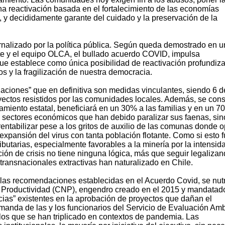
una reactivación basada en el fortalecimiento de las economías
y decididamente garante del cuidado y la preservación de la
rnalizado por la política pública. Según queda demostrado en u
te y el equipo OLCA, el bullado acuerdo COVID, impulsa
e establece como única posibilidad de reactivación profundiza
ios y la fragilización de nuestra democracia.
ciones” que en definitiva son medidas vinculantes, siendo 6 d
oyectos resistidos por las comunidades locales. Además, se con
miento estatal, beneficiará en un 30% a las familias y en un 7
 sectores económicos que han debido paralizar sus faenas, sin
entabilizar pese a los gritos de auxilio de las comunas donde 
expansión del virus con tanta población flotante. Como si esto 
butarias, especialmente favorables a la minería por la intensid
ción de crisis no tiene ninguna lógica, más que seguir legalizan
ransnacionales extractivas han naturalizado en Chile.
e las recomendaciones establecidas en el Acuerdo Covid, se nut
 Productividad (CNP), engendro creado en el 2015 y mandatad
acias” existentes en la aprobación de proyectos que dañan el
manda de las y los funcionarios del Servicio de Evaluación Amb
 los que se han triplicado en contextos de pandemia. Las