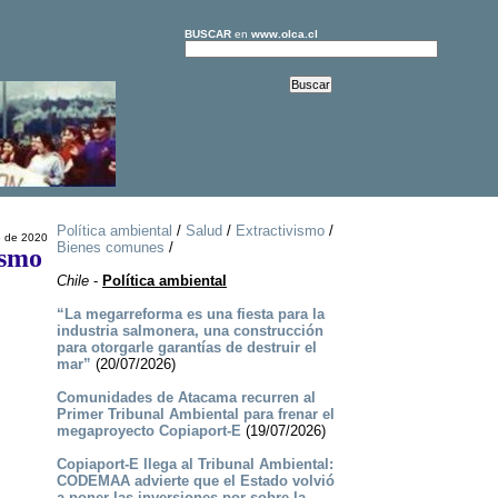
BUSCAR
en
www.olca.cl
Política ambiental
/
Salud
/
Extractivismo
/
o de 2020
Bienes comunes
/
ismo
Chile
-
Política ambiental
“La megarreforma es una fiesta para la
industria salmonera, una construcción
para otorgarle garantías de destruir el
mar”
(20/07/2026)
Comunidades de Atacama recurren al
Primer Tribunal Ambiental para frenar el
megaproyecto Copiaport-E
(19/07/2026)
Copiaport-E llega al Tribunal Ambiental:
CODEMAA advierte que el Estado volvió
a poner las inversiones por sobre la