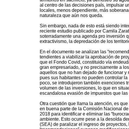
al centro de las decisiones país, impulsar 
locales, menos dependiente, más soberana, 
naturaleza que aún nos queda.
Sin embargo, nada de esto está siendo inte
reciente estudio publicado por Camila Zara
soterradamente una agenda pro inversión qu
extractivismo, la depredación de los territor
En el documento se analizan las “recomenda
tendientes a viabilizar la aprobación de pr
que el Fondo Covid, constituido vía endeuda
gran empresariado, y no precisamente a los
aquellos que no han dejado de funcionar y r
pues sus habitantes no pueden controlar la 
poco, se introdujeron también exenciones tri
volumen de las inversiones, lo que en situa
escandalosa evasión de impuestos que las t
Otra cuestión que llama la atención, es qu
en buena parte de la Comisión Nacional de
2018 para identificar e eliminar las “burocr
ambiente. Esto ocurre pese a la desoída de
(SEA) de paralizar el ingreso de proyectos,