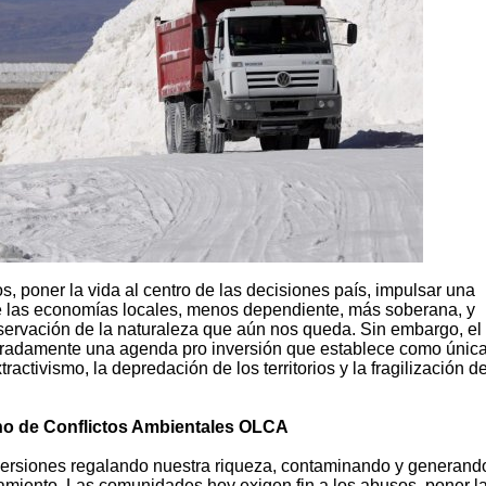
, poner la vida al centro de las decisiones país, impulsar una
de las economías locales, menos dependiente, más soberana, y
servación de la naturaleza que aún nos queda. Sin embargo, el
radamente una agenda pro inversión que establece como únic
ractivismo, la depredación de los territorios y la fragilización d
no de Conflictos Ambientales OLCA
nversiones regalando nuestra riqueza, contaminando y generand
otamiento. Las comunidades hoy exigen fin a los abusos, poner l