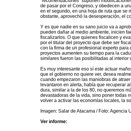
“recomendaciones” suponen modificaciones in
de pasar por el Congreso, y obedecen a un
en el segundo, en una hoja de ruta que se m
obstante, aprovechó la desesperación, el c
Y es que nadie en su sano juicio va a apro
pueden dañar al medio ambiente, inicien fa
fiscalizarlos. O que quienes fiscalicen y 
por el titular del proyecto que debe ser fis
con la firma de un profesional experto par
proyectos aumenten su tiempo para la cadu
similares fueron las posibilitadas al interi
Es muy interesante eso sí este actuar maños
que el gobierno no quiere ver, desea realmen
cuando empezaron las maniobras de atraer 
levantaron en alerta, había que recuperar al
dura, similar a la de los 80, no queremos má
devastadoras de la vida, sino poner todas nu
volver a activar las economías locales, la s
Imagen: Salar de Atacama / Foto: Agencia 
Ver informe: