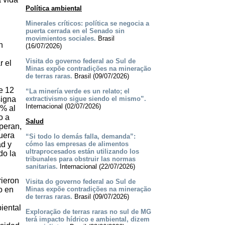
Política ambiental
Minerales críticos: política se negocia a
puerta cerrada en el Senado sin
movimientos sociales.
Brasil
n
(16/07/2026)
Visita do governo federal ao Sul de
r el
Minas expõe contradições na mineração
de terras raras.
Brasil (09/07/2026)
e 12
“La minería verde es un relato; el
signa
extractivismo sigue siendo el mismo”.
Internacional (02/07/2026)
0% al
o a
Salud
operan,
fuera
“Si todo lo demás falla, demanda”:
ad y
cómo las empresas de alimentos
ultraprocesados están utilizando los
do la
tribunales para obstruir las normas
sanitarias.
Internacional (22/07/2026)
rieron
Visita do governo federal ao Sul de
o en
Minas expõe contradições na mineração
de terras raras.
Brasil (09/07/2026)
iental
Exploração de terras raras no sul de MG
terá impacto hídrico e ambiental, dizem