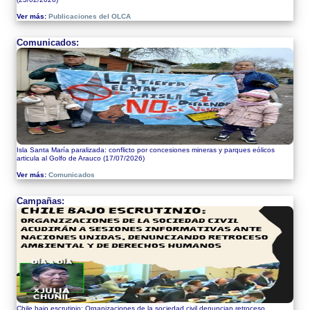
Ver más:
Publicaciones del OLCA
Comunicados:
Isla Santa María paralizada: conflicto por concesiones mineras y parques eólicos
articula al Golfo de Arauco
(17/07/2026)
Ver más:
Comunicados
Campañas:
Chile bajo escrutinio: Organizaciones de la sociedad civil denuncian retroceso