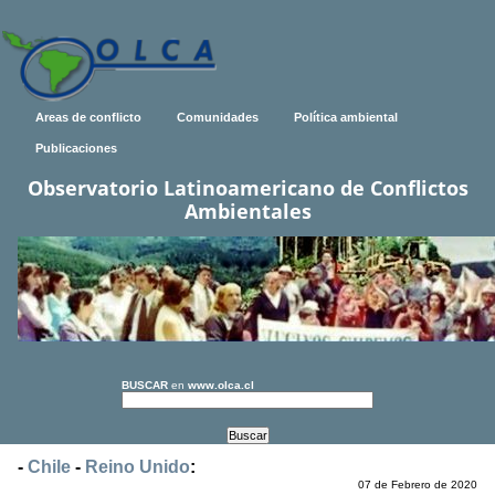
Areas de conflicto
Comunidades
Política ambiental
Publicaciones
Observatorio Latinoamericano de Conflictos
Ambientales
BUSCAR
en
www.olca.cl
-
Chile
-
Reino Unido
:
07 de Febrero de 2020