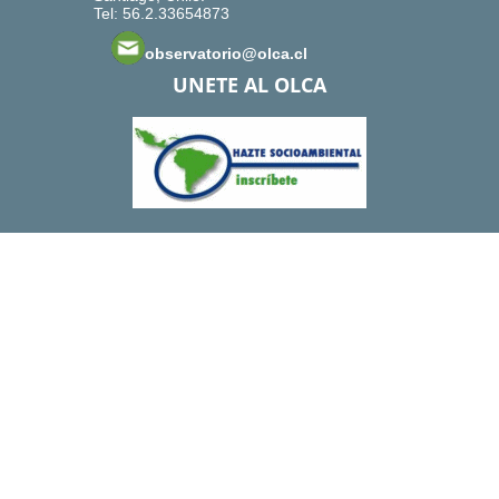
Tel: 56.2.33654873
observatorio@olca.cl
UNETE AL OLCA