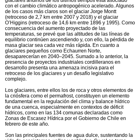
glaciares andinos de los últimos tiempos está asociado
con el cambio climático antropogénico acelerado. Algunos
de los casos más claros son el glaciar Jorge Montt
(retroceso de 2,7 km entre 2007 y 2018) y el glaciar
O’Higgins (retroceso de 14,6 km entre 1896 y 1995). Como
consecuencia del aumento proyectado de las
temperaturas, se prevé que las altitudes de las líneas de
equilibrio continúen ascendiendo y, con ello, la pérdida de
masa glaciar sea cada vez más rápida. En cuanto a
glaciares pequeños como Echaurren Norte,
desaparecerían en 2040–2045. Sumado a lo anterior, la
presencia de proyectos industriales cordilleranos en
desarrollo presenta una amenaza incisiva para el
retroceso de los glaciares y un desafío legislativo
complejo.
Los glaciares, entre ellos los de roca y otros elementos de
la criósfera como el permafrost, constituyen un elemento
fundamental en la regulación del clima y balance hídrico
de una cuenca, especialmente en contextos de déficit
hídricos, como en las 134 comunas declaradas como
Zonas de Escasez Hídrica por el Gobierno de Chile en
febrero de este año.
Son las principales fuentes de agua dulce, sustentando la