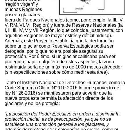
“región virgen” y
muchas Regiones
poseen glaciares
fuera de Parques Nacionales (como, por ejemplo, la III, IV,
V, RM, VI, VII Región) y fuera de Reservas Nacionales (la
I, II, III, IV, V y VII Región, lo que coincide, justamente, con
aquellas Regiones de mayor estrés y déficit hídrico).
Además, este Proyecto establecía que la declaración
sobre un glaciar como Reserva Estratégica podía ser
derogada, por lo que no era posible asegurar su
protección. Por último, si un glaciar calificaba para ser
protegido, bajo cualquiera de estos aspectos, la zona
restringida sería de un máximo de 1000 metros alrededor
(sin especificaciones sobre cómo medir esta área).
Tanto el Instituto Nacional de Derechos Humanos, como la
Corte Suprema (Oficio N° 110-2016 Informe proyecto de
ley N° 26-2016) se manifestaron para advertir que la
nueva propuesta permitía la afectación directa de los
glaciares y no los protegía:
“La posición del Poder Ejecutivo en orden a disminuir la
protección inicial, es de preocupación, ya que no se
establece una protección general a los glaciares, y
además desprotege otras categorías de hielos, como el