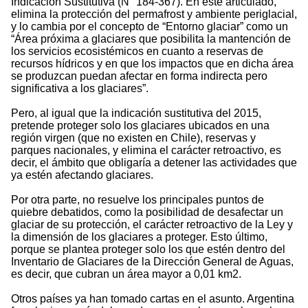
Indicación Sustitutiva (N° 184-367). En este articulado,
elimina la protección del permafrost y ambiente periglacial,
y lo cambia por el concepto de “Entorno glaciar” como un
“Área próxima a glaciares que posibilita la mantención de
los servicios ecosistémicos en cuanto a reservas de
recursos hídricos y en que los impactos que en dicha área
se produzcan puedan afectar en forma indirecta pero
significativa a los glaciares”.
Pero, al igual que la indicación sustitutiva del 2015,
pretende proteger solo los glaciares ubicados en una
región virgen (que no existen en Chile), reservas y
parques nacionales, y elimina el carácter retroactivo, es
decir, el ámbito que obligaría a detener las actividades que
ya estén afectando glaciares.
Por otra parte, no resuelve los principales puntos de
quiebre debatidos, como la posibilidad de desafectar un
glaciar de su protección, el carácter retroactivo de la Ley y
la dimensión de los glaciares a proteger. Esto último,
porque se plantea proteger solo los que estén dentro del
Inventario de Glaciares de la Dirección General de Aguas,
es decir, que cubran un área mayor a 0,01 km2.
Otros países ya han tomado cartas en el asunto. Argentina