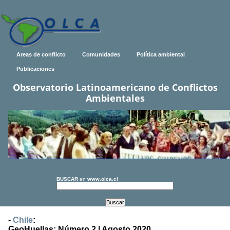
Areas de conflicto
Comunidades
Política ambiental
Publicaciones
Observatorio Latinoamericano de Conflictos
Ambientales
BUSCAR
en
www.olca.cl
-
Chile
:
GeoHuellas: Número 2 | Agosto 2020