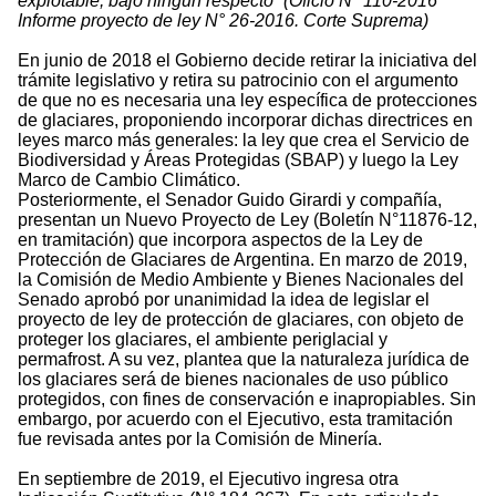
explotable, bajo ningún respecto” (Oficio N° 110-2016
Informe proyecto de ley N° 26-2016. Corte Suprema)
En junio de 2018 el Gobierno decide retirar la iniciativa del
trámite legislativo y retira su patrocinio con el argumento
de que no es necesaria una ley específica de protecciones
de glaciares, proponiendo incorporar dichas directrices en
leyes marco más generales: la ley que crea el Servicio de
Biodiversidad y Áreas Protegidas (SBAP) y luego la Ley
Marco de Cambio Climático.
Posteriormente, el Senador Guido Girardi y compañía,
presentan un Nuevo Proyecto de Ley (Boletín N°11876-12,
en tramitación) que incorpora aspectos de la Ley de
Protección de Glaciares de Argentina. En marzo de 2019,
la Comisión de Medio Ambiente y Bienes Nacionales del
Senado aprobó por unanimidad la idea de legislar el
proyecto de ley de protección de glaciares, con objeto de
proteger los glaciares, el ambiente periglacial y
permafrost. A su vez, plantea que la naturaleza jurídica de
los glaciares será de bienes nacionales de uso público
protegidos, con fines de conservación e inapropiables. Sin
embargo, por acuerdo con el Ejecutivo, esta tramitación
fue revisada antes por la Comisión de Minería.
En septiembre de 2019, el Ejecutivo ingresa otra