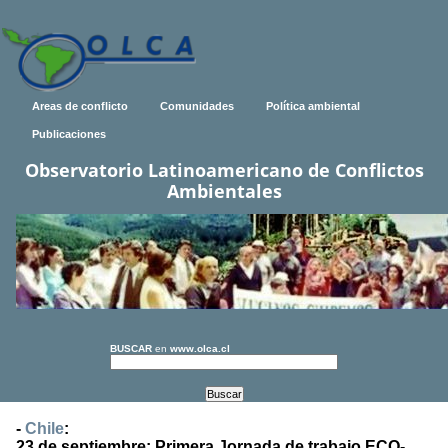
Areas de conflicto
Comunidades
Política ambiental
Publicaciones
Observatorio Latinoamericano de Conflictos
Ambientales
BUSCAR
en
www.olca.cl
-
Chile
:
23 de septiembre: Primera Jornada de trabajo ECO-