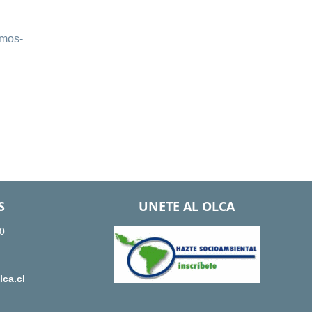
emos-
S
UNETE AL OLCA
0
ca.cl