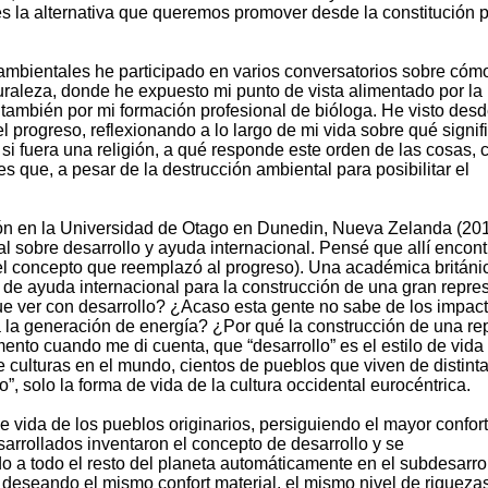
es la alternativa que queremos promover desde la constitución 
 ambientales he participado en varios conversatorios sobre cóm
turaleza, donde he expuesto mi punto de vista alimentado por la
también por mi formación profesional de bióloga. He visto desd
 progreso, reflexionando a lo largo de mi vida sobre qué signif
i fuera una religión, a qué responde este orden de las cosas,
s que, a pesar de la destrucción ambiental para posibilitar el
ión en la Universidad de Otago en Dunedin, Nueva Zelanda (20
l sobre desarrollo y ayuda internacional. Pensé que allí encont
(el concepto que reemplazó al progreso). Una académica británi
de ayuda internacional para la construcción de una gran repre
e ver con desarrollo? ¿Acaso esta gente no sabe de los impac
a la generación de energía? ¿Por qué la construcción de una re
nto cuando me di cuenta, que “desarrollo” es el estilo de vida
culturas en el mundo, cientos de pueblos que viven de distint
”, solo la forma de vida de la cultura occidental eurocéntrica.
e vida de los pueblos originarios, persiguiendo el mayor confort
sarrollados inventaron el concepto de desarrollo y se
 a todo el resto del planeta automáticamente en el subdesarrol
deseando el mismo confort material, el mismo nivel de riquezas