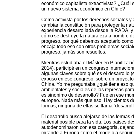
económico capitalista extractivista? ¿Cuál 
un nuevo sistema económico en Chile?
Como activista por los derechos sociales y
cambiar la constitución para proteger la na
experiencia desarrollada desde la RADA, y 
cómo se destruye la naturaleza a nombre del
progreso, por qué debemos aceptarlo como s
encaja todo eso con otros problemas sociale
progreso, jamás son resueltos.
Mientras estudiaba el Máster en Planificac
2014), participé en un congreso internaciona
algunas claves sobre qué es el desarrollo 
expuso en ese congreso, sobre un proyecto 
China. Yo me preguntaba ¿qué tiene eso qu
ambientales y sociales de las represas par
es sinónimo de desarrollo? Fue en ese mome
europeo. Nada más que eso. Hay cientos de 
formas, ninguna de ellas se llama “desarrollo
El desarrollo busca alejarse de las formas d
material posible para la vida. Los países de
autodenominaron con esa categoría, dejando
mirando a Europa como el modelo a seguir, 