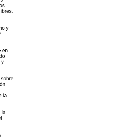
mos
ibres.
mo y
e
e en
rdo
 y
r sobre
ión
 la
 la
l
s