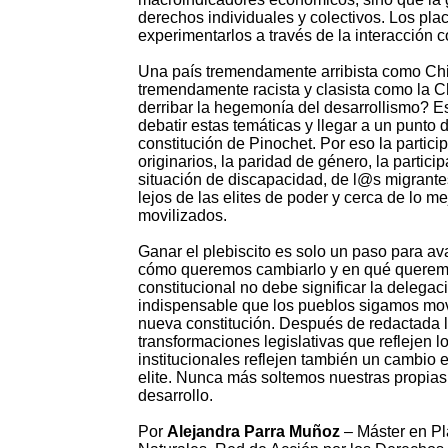
derechos individuales y colectivos. Los pl
experimentarlos a través de la interacción 
Una país tremendamente arribista como Chil
tremendamente racista y clasista como la Ch
derribar la hegemonía del desarrollismo? E
debatir estas temáticas y llegar a un punto
constitución de Pinochet. Por eso la partici
originarios, la paridad de género, la partic
situación de discapacidad, de l@s migrante
lejos de las elites de poder y cerca de lo 
movilizados.
Ganar el plebiscito es solo un paso para av
cómo queremos cambiarlo y en qué queremo
constitucional no debe significar la delegac
indispensable que los pueblos sigamos mov
nueva constitución. Después de redactada l
transformaciones legislativas que reflejen 
institucionales reflejen también un cambi
elite. Nunca más soltemos nuestras propia
desarrollo.
Por
Alejandra Parra Muñoz
– Máster en Pl