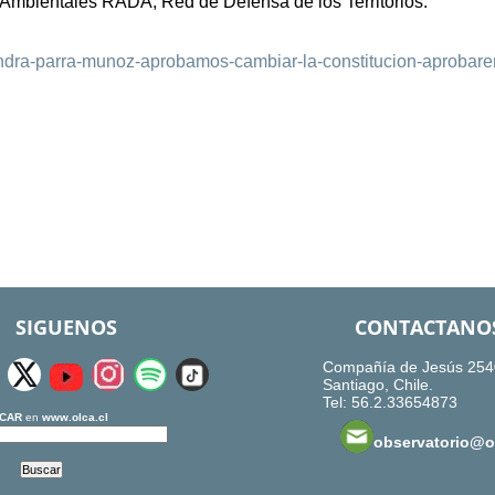
 Ambientales RADA, Red de Defensa de los Territorios.
jandra-parra-munoz-aprobamos-cambiar-la-constitucion-aprobar
SIGUENOS
CONTACTANO
Compañía de Jesús 254
Santiago, Chile.
Tel: 56.2.33654873
CAR
en
www.olca.cl
observatorio@ol