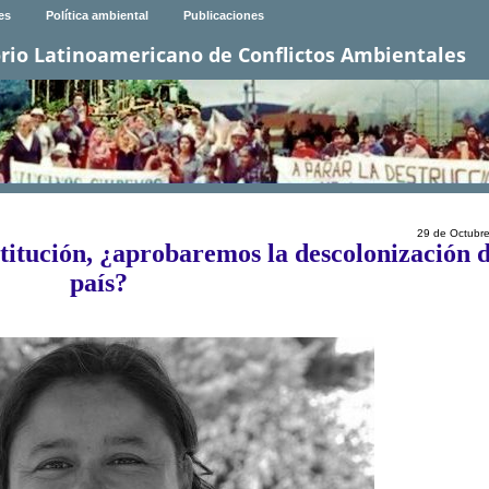
es
Política ambiental
Publicaciones
rio Latinoamericano de Conflictos Ambientales
29 de Octubr
itución, ¿aprobaremos la descolonización d
país?