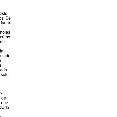
iste
os. Se
 fuera
 hojas
y cómo
rte.
la
aciado
n
el
sado
 solo
.
r?
r de
s que
izada
us