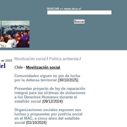
BUSCAR
en
www.olca.cl
Movilización social
/
Política ambiental
/
e de 2020
el
Chile
-
Movilización social
Comunidades siguen en pie de lucha
por la defensa territorial
(30/10/2025)
Presentan proyecto de ley de reparación
integral para las víctimas de violaciones
a los Derechos Humanos durante el
estallido social
(09/12/2024)
Organizaciones sociales exponen sus
luchas y propuestas por justicia social
en el MAC, a cinco años del estallido
social
(01/10/2024)