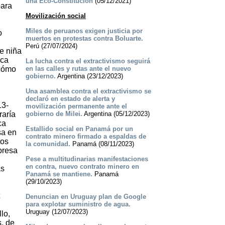
una Eco-Constitución
(05/12/2021)
para
Movilización social
Miles de peruanos exigen justicia por
o
muertos en protestas contra Boluarte.
Perú (27/07/2024)
e niña
ica
La lucha contra el extractivismo seguirá
 cómo
en las calles y rutas ante el nuevo
gobierno.
Argentina (23/12/2023)
Una asamblea contra el extractivismo se
declaró en estado de alerta y
13-
movilización permanente ante el
raría
gobierno de Milei.
Argentina (05/12/2023)
ca
Estallido social en Panamá por un
sa en
contrato minero firmado a espaldas de
tos
la comunidad.
Panamá (08/11/2023)
presa
Pese a multitudinarias manifestaciones
en contra, nuevo contrato minero en
as
Panamá se mantiene.
Panamá
(29/10/2023)
Denuncian en Uruguay plan de Google
para explotar suministro de agua.
Uruguay (12/07/2023)
lo,
, de