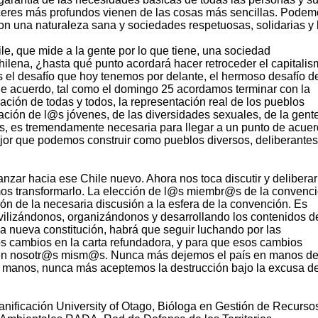
aceres más profundos vienen de las cosas más sencillas. Pode
con una naturaleza sana y sociedades respetuosas, solidarias y l
e, que mide a la gente por lo que tiene, una sociedad
ilena, ¿hasta qué punto acordará hacer retroceder el capitalis
s el desafío que hoy tenemos por delante, el hermoso desafío d
 de acuerdo, tal como el domingo 25 acordamos terminar con la
pación de todas y todos, la representación real de los pueblos
ipación de l@s jóvenes, de las diversidades sexuales, de la gent
s, es tremendamente necesaria para llegar a un punto de acue
mejor que podemos construir como pueblos diversos, deliberantes
anzar hacia ese Chile nuevo. Ahora nos toca discutir y delibera
s transformarlo. La elección de l@s miembr@s de la convenc
ión de la necesaria discusión a la esfera de la convención. Es
ilizándonos, organizándonos y desarrollando los contenidos de
a nueva constitución, habrá que seguir luchando por las
los cambios en la carta refundadora, y para que esos cambios
o en nosotr@s mism@s. Nunca más dejemos el país en manos de
s manos, nunca más aceptemos la destrucción bajo la excusa de
anificación University of Otago, Bióloga en Gestión de Recurso