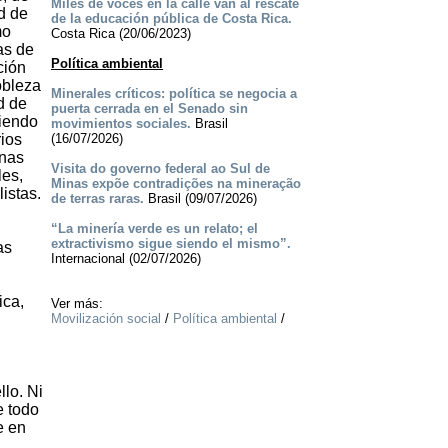
Miles de voces en la calle van al rescate
d de
de la educación pública de Costa Rica.
mo
Costa Rica (20/06/2023)
as de
Política ambiental
ción
obleza
Minerales críticos: política se negocia a
d de
puerta cerrada en el Senado sin
niendo
movimientos sociales.
Brasil
rios
(16/07/2026)
enas
Visita do governo federal ao Sul de
les,
Minas expõe contradições na mineração
istas.
de terras raras.
Brasil (09/07/2026)
“La minería verde es un relato; el
extractivismo sigue siendo el mismo”.
as
Internacional (02/07/2026)
ica,
Ver más:
Movilización social
/
Política ambiental
/
llo. Ni
e todo
e en