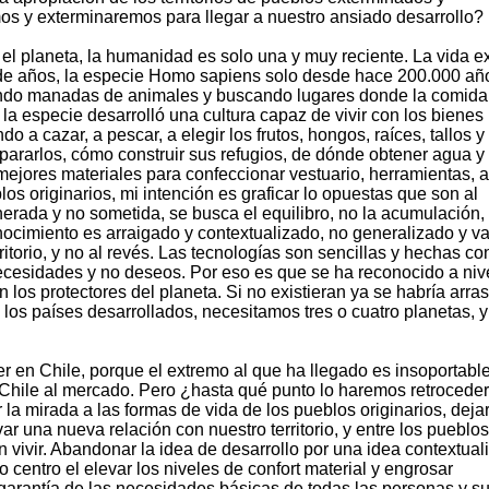
os y exterminaremos para llegar a nuestro ansiado desarrollo?
el planeta, la humanidad es solo una y muy reciente. La vida ex
 de años, la especie Homo sapiens solo desde hace 200.000 añ
endo manadas de animales y buscando lugares donde la comida
a especie desarrolló una cultura capaz de vivir con los bienes
do a cazar, a pescar, a elegir los frutos, hongos, raíces, tallos y
pararlos, cómo construir sus refugios, de dónde obtener agua 
ejores materiales para confeccionar vestuario, herramientas, a
los originarios, mi intención es graficar lo opuestas que son al
nerada y no sometida, se busca el equilibro, no la acumulación, 
conocimiento es arraigado y contextualizado, no generalizado y v
itorio, y no al revés. Las tecnologías son sencillas y hechas co
necesidades y no deseos. Por eso es que se ha reconocido a niv
n los protectores del planeta. Si no existieran ya se habría arra
os países desarrollados, necesitamos tres o cuatro planetas, y
er en Chile, porque el extremo al que ha llegado es insoportable
hile al mercado. Pero ¿hasta qué punto lo haremos retrocede
la mirada a las formas de vida de los pueblos originarios, deja
var una nueva relación con nuestro territorio, y entre los pueblo
n vivir. Abandonar la idea de desarrollo por una idea contextual
o centro el elevar los niveles de confort material y engrosar
arantía de las necesidades básicas de todas las personas y s