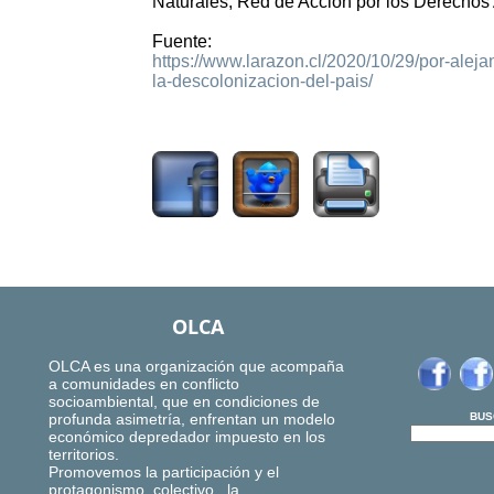
Naturales, Red de Acción por los Derechos
Fuente:
https://www.larazon.cl/2020/10/29/por-ale
la-descolonizacion-del-pais/
1122
OLCA
OLCA es una organización que acompaña
a comunidades en conflicto
socioambiental, que en condiciones de
profunda asimetría, enfrentan un modelo
BUS
económico depredador impuesto en los
territorios.
Promovemos la participación y el
protagonismo colectivo, la