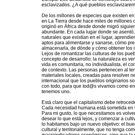
esclavizados. ¿A qué pueblos esclavizarem
De los millones de especies que existen en 
en La Tierra desde hace miles de millones
originó en África desde donde migró sigui
abundante. En cada lugar donde se asentó, l
naturales que existían en el lugar, aprendien
aptos para alimentarse y sanarse, cómo pre
almacenarla, de dónde y cómo obtener los m
Lejos de romantizar las culturas de los pueb
concepto de desarrollo: la naturaleza es ve
vida es comunitaria, no individualista, el 
de contexto. Las personas pertenecen al terr
materiales locales, creadas para resolver 
internacional que los pueblos originarios so
con todo, para que tod@s vivamos como en l
tenemos uno.
Está claro que el capitalismo debe retroced
Cada necesidad humana está sometida en C
Para mi gusto, lo que necesitamos es volver 
desear lo que está lejos, y comenzar a culti
lo habitamos bajo un nuevo objetivo: el bue
cultural y territorialmente, que no tenga com
macroindicadores económicos, sino que la g