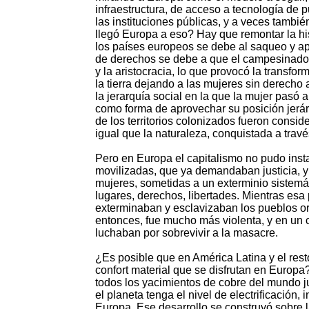
infraestructura, de acceso a tecnología de
las instituciones públicas, y a veces tambi
llegó Europa a eso? Hay que remontar la hist
los países europeos se debe al saqueo y apro
de derechos se debe a que el campesinado s
y la aristocracia, lo que provocó la transfo
la tierra dejando a las mujeres sin derecho
la jerarquía social en la que la mujer pasó
como forma de aprovechar su posición jerár
de los territorios colonizados fueron consid
igual que la naturaleza, conquistada a travé
Pero en Europa el capitalismo no pudo inst
movilizadas, que ya demandaban justicia, y
mujeres, sometidas a un exterminio sistemát
lugares, derechos, libertades. Mientras es
exterminaban y esclavizaban los pueblos ori
entonces, fue mucho más violenta, y en un 
luchaban por sobrevivir a la masacre.
¿Es posible que en América Latina y el rest
confort material que se disfrutan en Europa?
todos los yacimientos de cobre del mundo j
el planeta tenga el nivel de electrificación,
Europa. Ese desarrollo se construyó sobre l