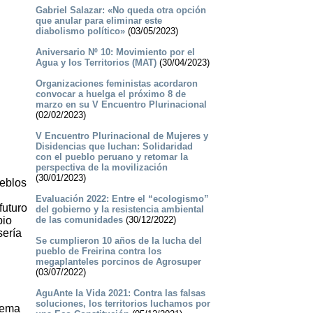
Gabriel Salazar: «No queda otra opción
que anular para eliminar este
diabolismo político»
(03/05/2023)
Aniversario Nº 10: Movimiento por el
Agua y los Territorios (MAT)
(30/04/2023)
Organizaciones feministas acordaron
convocar a huelga el próximo 8 de
marzo en su V Encuentro Plurinacional
(02/02/2023)
V Encuentro Plurinacional de Mujeres y
Disidencias que luchan: Solidaridad
con el pueblo peruano y retomar la
perspectiva de la movilización
(30/01/2023)
ueblos
Evaluación 2022: Entre el “ecologismo”
futuro
del gobierno y la resistencia ambiental
bio
de las comunidades
(30/12/2022)
sería
Se cumplieron 10 años de la lucha del
pueblo de Freirina contra los
megaplanteles porcinos de Agrosuper
(03/07/2022)
AguAnte la Vida 2021: Contra las falsas
soluciones, los territorios luchamos por
stema