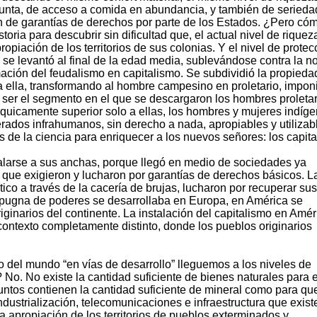
 punta, de acceso a comida en abundancia, y también de serieda
én de garantías de derechos por parte de los Estados. ¿Pero có
oria para descubrir sin dificultad que, el actual nivel de riquez
piación de los territorios de sus colonias. Y el nivel de protec
e levantó al final de la edad media, sublevándose contra la n
rmación del feudalismo en capitalismo. Se subdividió la propieda
 a ella, transformando al hombre campesino en proletario, impo
 a ser el segmento en el que se descargaron los hombres proleta
quicamente superior solo a ellas, los hombres y mujeres indíg
erados infrahumanos, sin derecho a nada, apropiables y utilizab
s de la ciencia para enriquecer a los nuevos señores: los capital
alarse a sus anchas, porque llegó en medio de sociedades ya
 que exigieron y lucharon por garantías de derechos básicos. L
ico a través de la cacería de brujas, lucharon por recuperar sus
a pugna de poderes se desarrollaba en Europa, en América se
ginarios del continente. La instalación del capitalismo en Amér
contexto completamente distinto, donde los pueblos originarios
o del mundo “en vías de desarrollo” lleguemos a los niveles de
 No. No existe la cantidad suficiente de bienes naturales para e
untos contienen la cantidad suficiente de mineral como para qu
 industrialización, telecomunicaciones e infraestructura que exist
a apropiación de los territorios de pueblos exterminados y