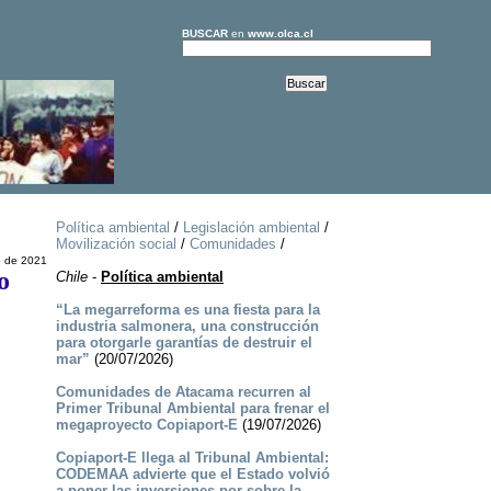
BUSCAR
en
www.olca.cl
Política ambiental
/
Legislación ambiental
/
Movilización social
/
Comunidades
/
o de 2021
o
Chile
-
Política ambiental
“La megarreforma es una fiesta para la
industria salmonera, una construcción
para otorgarle garantías de destruir el
mar”
(20/07/2026)
Comunidades de Atacama recurren al
Primer Tribunal Ambiental para frenar el
megaproyecto Copiaport-E
(19/07/2026)
Copiaport-E llega al Tribunal Ambiental:
CODEMAA advierte que el Estado volvió
a poner las inversiones por sobre la