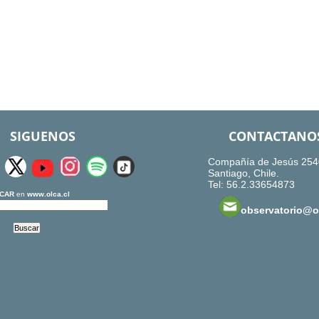
SIGUENOS
CONTACTANO
Compañía de Jesús 254
Santiago, Chile.
Tel: 56.2.33654873
CAR
en
www.olca.cl
observatorio@ol