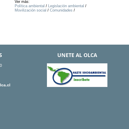
Ver más:
Política ambiental
/
Legislación ambiental
/
Movilización social
/
Comunidades
/
S
UNETE AL OLCA
0
ca.cl