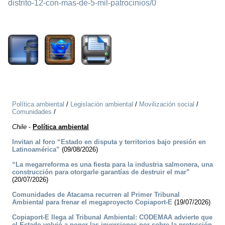
distrito-12-con-mas-de-5-mil-patrocinios/0
1190
Política ambiental
/
Legislación ambiental
/
Movilización social
/
Comunidades
/
Chile
-
Política ambiental
Invitan al foro “Estado en disputa y territorios bajo presión en
Latinoamérica”
(09/08/2026)
“La megarreforma es una fiesta para la industria salmonera, una
construcción para otorgarle garantías de destruir el mar”
(20/07/2026)
Comunidades de Atacama recurren al Primer Tribunal
Ambiental para frenar el megaproyecto Copiaport-E
(19/07/2026)
Copiaport-E llega al Tribunal Ambiental: CODEMAA advierte que
el Estado volvió a poner las inversiones por sobre la protección