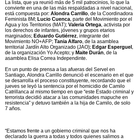
La lista, que ya reunió más de 5 mil patrocinios, lo que la
convierte en una de las más respaldadas a nivel nacional,
está compuesta por:
Alondra Carrillo
, de la Coordinadora
Feminista 8M;
Lucio Cuenca
, parte del Movimiento por el
Agua y los Territorios (MAT);
Valeria Ortega
, activista por
los derechos de infantes, jóvenes y grupos etarios
marginados;
Eduardo Gutiérrez
, integrante del
Movimiento NO+AFP;
Tania Alfaro
, de la asamblea
territorial Jardín Alto Organizado (JAO);
Edgar Esperguel
,
de la organización Yo Acepto; y
Maite Durán
, de la
asamblea Elisa Correa Independinte.
En un punto de prensa a las afueras del Servel en
Santiago, Alondra Carrillo denunció el escenario en el que
se desarrolla el proceso constituyente, recordando que el
jueves se leyó la sentencia por el homicidio de Camilo
Catrillanca al mismo tiempo en que “este Estado criminal y
terrorista decidió atacar a las comunidades mapuche en
resistencia” y detuvo también a la hija de Camilo, de solo
7 años.
“Estamos frente a un gobierno criminal que nos ha
declarado la guerra a todas y todos quienes salimos a