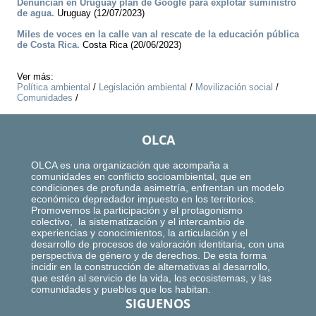
Denuncian en Uruguay plan de Google para explotar suministro
de agua.
Uruguay (12/07/2023)
Miles de voces en la calle van al rescate de la educación pública
de Costa Rica.
Costa Rica (20/06/2023)
Ver más:
Política ambiental
/
Legislación ambiental
/
Movilización social
/
Comunidades
/
OLCA
OLCA es una organización que acompaña a
comunidades en conflicto socioambiental, que en
condiciones de profunda asimetría, enfrentan un modelo
económico depredador impuesto en los territorios.
Promovemos la participación y el protagonismo
colectivo, la sistematización y el intercambio de
experiencias y conocimientos, la articulación y el
desarrollo de procesos de valoración identitaria, con una
perspectiva de género y de derechos. De esta forma
incidir en la construcción de alternativas al desarrollo,
que estén al servicio de la vida, los ecosistemas, y las
comunidades y pueblos que los habitan.
SIGUENOS