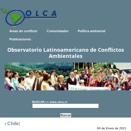
Areas de conflicto
Comunidades
Política ambiental
Publicaciones
Observatorio Latinoamericano de Conflictos
Ambientales
BUSCAR
en
www.olca.cl
-
Chile
:
09 de Enero de 2021