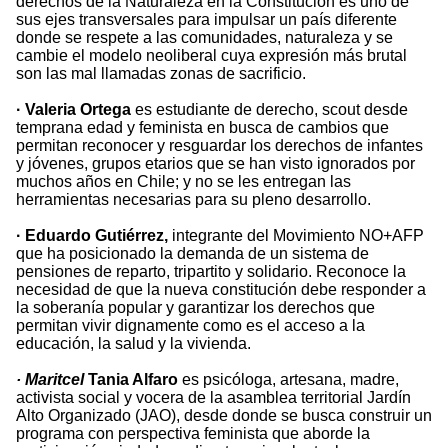
derechos de la Naturaleza en la Constitución es uno de
sus ejes transversales para impulsar un país diferente
donde se respete a las comunidades, naturaleza y se
cambie el modelo neoliberal cuya expresión más brutal
son las mal llamadas zonas de sacrificio.
· Valeria Ortega
es estudiante de derecho, scout desde
temprana edad y feminista en busca de cambios que
permitan reconocer y resguardar los derechos de infantes
y jóvenes, grupos etarios que se han visto ignorados por
muchos años en Chile; y no se les entregan las
herramientas necesarias para su pleno desarrollo.
· Eduardo Gutiérrez,
integrante del Movimiento NO+AFP
que ha posicionado la demanda de un sistema de
pensiones de reparto, tripartito y solidario. Reconoce la
necesidad de que la nueva constitución debe responder a
la soberanía popular y garantizar los derechos que
permitan vivir dignamente como es el acceso a la
educación, la salud y la vivienda.
· Maritcel
Tania Alfaro
es psicóloga, artesana, madre,
activista social y vocera de la asamblea territorial Jardín
Alto Organizado (JAO), desde donde se busca construir un
programa con perspectiva feminista que aborde la