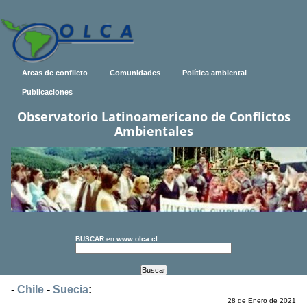
Areas de conflicto
Comunidades
Política ambiental
Publicaciones
Observatorio Latinoamericano de Conflictos
Ambientales
BUSCAR
en
www.olca.cl
-
Chile
-
Suecia
:
28 de Enero de 2021