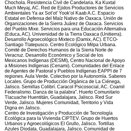
Chochola. Resistencia Civil de Candelaria. Ka Kuxtal
Much Meyaj, AC. Red de Ejidos Productores de Servicios
Ambientales Ya ax Sot’ot’ Yook’ol Kaab A.C. Espacio
Estatal en Defensa del Maíz Nativo de Oaxaca. Unión de
Organizaciones de la Sierra Juárez de Oaxaca. Servicios
del Pueblo Mixe. Servicios para una Educación Alternativa
(Educa, AC). Universidad de la Tierra Oaxaca (Unitierra).
Desarrollo Agroecológico Mixteco (Damix, AC). ETCO-
Santiago Tlatepusco. Centro Ecológico Milpa Urbana.
Comité de Derechos Humanos de la Sierra Norte de
Veracruz. Desarrollo Económico y Social de los
Mexicanos Indígenas (DESMI), Centro Nacional de Apoyo
a Misiones Indígenas (Cenami). Comunidades del Enlace
de Agentes de Pastoral y Pueblos Indígenas EAPPI de 7
regiones. Aula Verde. Colectivo por la Autonomía. Saberes
Locales. Grupo de Producción Orgánica de La Ciénega,
Jalisco. Semillas Colibrí. Caracol Psicosocial, AC. Coamil
Federalismo. Danza de la palabra”. Huerto Comunitario
Tlacuache Huentitán, Guadalajara, Jalisco. Red Sur
Verde, Jalisco. Mujeres Comunidad, Territorio y Vida
Digna en Jalisco.
Centro de Investigación y Producción de Tecnología
Ecológica para la Vivienda CIPTEV. Grupo de Huertos
Urbanos y Agroecológicos El Grullo, Jalisco. Tortillas
Azules Diodata, Guadalajara, Jalisco. Comunidad de