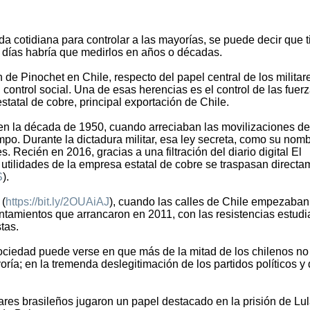
da cotidiana para controlar a las mayorías, se puede decir que 
 días habría que medirlos en años o décadas.
de Pinochet en Chile, respecto del papel central de los militar
l control social. Una de esas herencias es el control de las fuer
atal de cobre, principal exportación de Chile.
n la década de 1950, cuando arreciaban las movilizaciones de
mpo. Durante la dictadura militar, esa ley secreta, como su nomb
. Recién en 2016, gracias a una filtración del diario digital El
 utilidades de la empresa estatal de cobre se traspasan direct
S
).
 (
https://bit.ly/2OUAiAJ
), cuando las calles de Chile empezaban
ntamientos que arrancaron en 2011, con las resistencias estudia
tas.
a sociedad puede verse en que más de la mitad de los chilenos no
ía; en la tremenda deslegitimación de los partidos políticos y 
ares brasileños jugaron un papel destacado en la prisión de Lul