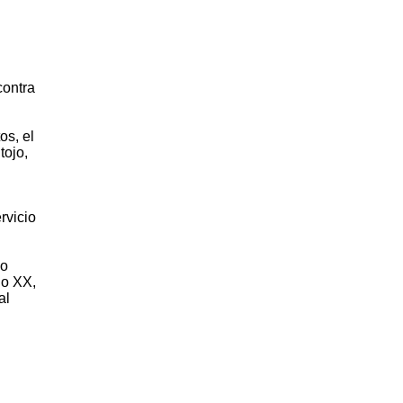
contra
os, el
tojo,
rvicio
lo
lo XX,
al