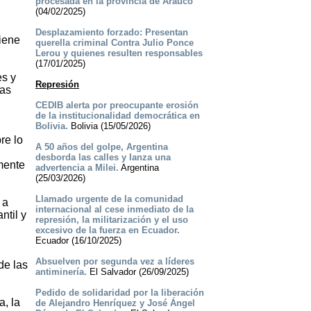
procesada en la provincia de Arauco
(04/02/2025)
Desplazamiento forzado: Presentan
tiene
querella criminal Contra Julio Ponce
Lerou y quienes resulten responsables
(17/01/2025)
es y
Represión
zas
CEDIB alerta por preocupante erosión
de la institucionalidad democrática en
Bolivia.
Bolivia (15/05/2026)
re lo
A 50 años del golpe, Argentina
desborda las calles y lanza una
amente
advertencia a Milei.
Argentina
(25/03/2026)
Llamado urgente de la comunidad
 a
internacional al cese inmediato de la
ntil y
represión, la militarización y el uso
excesivo de la fuerza en Ecuador.
Ecuador (16/10/2025)
Absuelven por segunda vez a líderes
de las
antiminería.
El Salvador (26/09/2025)
Pedido de solidaridad por la liberación
a, la
de Alejandro Henríquez y José Ángel