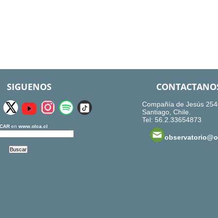
SIGUENOS
CONTACTANO
Compañía de Jesús 254
Santiago, Chile.
Tel: 56.2.33654873
CAR
en
www.olca.cl
observatorio@ol