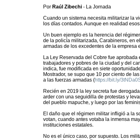
Por
Raúl Zibechi
- La Jornada
Cuando un sistema necesita militarizar la vi
los días contados. Aunque en realidad esos
Un buen ejemplo es la herencia del régimen 
de la policía militarizada, Carabineros, en e
armadas de los excedentes de la empresa est
La Ley Reservada del Cobre fue aprobada e
trabajadores y pobres de la ciudad y del ca
indica, fue modificada en siete oportunidades
Mostrador, se supo que 10 por ciento de las
a las fuerzas armadas (
https://bit.ly/3tNDa0
Recién en 2019 la ley secreta fue derogada
arder con una seguidilla de protestas y leva
del pueblo mapuche, y luego por las feminis
El daño que el régimen militar infligió a l
votan, cuando antes votaba la inmensa mayor
instituciones estatales.
No es el único caso, por supuesto. Los milit