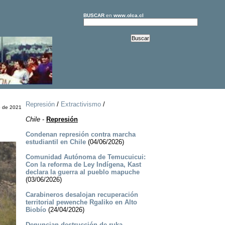
BUSCAR
en
www.olca.cl
Represión
/
Extractivismo
/
o de 2021
Chile
-
Represión
Condenan represión contra marcha
estudiantil en Chile
(04/06/2026)
Comunidad Autónoma de Temucuicui:
Con la reforma de Ley Indígena, Kast
declara la guerra al pueblo mapuche
(03/06/2026)
Carabineros desalojan recuperación
territorial pewenche Rgaliko en Alto
Biobío
(24/04/2026)
Denuncian destrucción de ruka