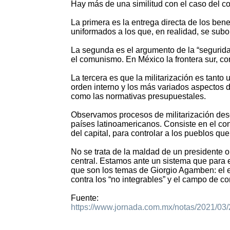
Hay más de una similitud con el caso del co
La primera es la entrega directa de los bene
uniformados a los que, en realidad, se subo
La segunda es el argumento de la “segurida
el comunismo. En México la frontera sur, con
La tercera es que la militarización es tant
orden interno y los más variados aspectos de
como las normativas presupuestales.
Observamos procesos de militarización desd
países latinoamericanos. Consiste en el con
del capital, para controlar a los pueblos que
No se trata de la maldad de un presidente 
central. Estamos ante un sistema que para e
que son los temas de Giorgio Agamben: el e
contra los “no integrables” y el campo de con
Fuente:
https://www.jornada.com.mx/notas/2021/03/26/
3323