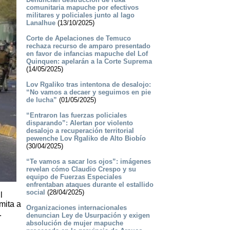
comunitaria mapuche por efectivos
militares y policiales junto al lago
Lanalhue
(13/10/2025)
Corte de Apelaciones de Temuco
rechaza recurso de amparo presentado
en favor de infancias mapuche del Lof
Quinquen: apelarán a la Corte Suprema
(14/05/2025)
Lov Rgaliko tras intentona de desalojo:
“No vamos a decaer y seguimos en pie
de lucha”
(01/05/2025)
“Entraron las fuerzas policiales
disparando”: Alertan por violento
desalojo a recuperación territorial
pewenche Lov Rgaliko de Alto Biobío
(30/04/2025)
“Te vamos a sacar los ojos”: imágenes
revelan cómo Claudio Crespo y su
equipo de Fuerzas Especiales
enfrentaban ataques durante el estallido
social
(28/04/2025)
l
mita a
Organizaciones internacionales
.
denuncian Ley de Usurpación y exigen
absolución de mujer mapuche