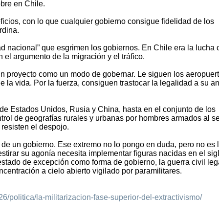
bre en Chile.
ficios, con lo que cualquier gobierno consigue fidelidad de los
rdina.
d nacional” que esgrimen los gobiernos. En Chile era la lucha 
 el argumento de la migración y el tráfico.
o un proyecto como un modo de gobernar. Le siguen los aeropuert
 la vida. Por la fuerza, consiguen trastocar la legalidad a su an
e Estados Unidos, Rusia y China, hasta en el conjunto de los
trol de geografías rurales y urbanas por hombres armados al se
 resisten el despojo.
o de un gobierno. Ese extremo no lo pongo en duda, pero no es 
stirar su agonía necesita implementar figuras nacidas en el sig
stado de excepción como forma de gobierno, la guerra civil leg
centración a cielo abierto vigilado por paramilitares.
politica/la-militarizacion-fase-superior-del-extractivismo/