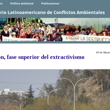
es
Política ambiental
Publicaciones
rio Latinoamericano de Conflictos Ambientales
26 de Marz
n, fase superior del extractivismo