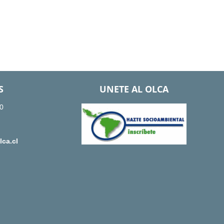
S
UNETE AL OLCA
0
ca.cl