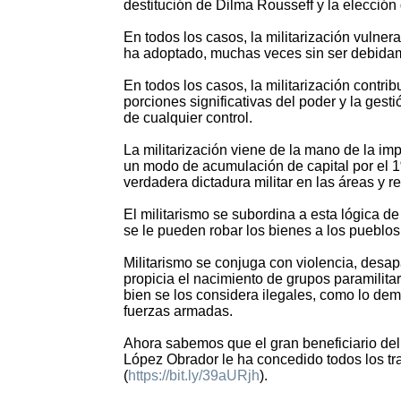
destitución de Dilma Rousseff y la elección
En todos los casos, la militarización vulne
ha adoptado, muchas veces sin ser debida
En todos los casos, la militarización contr
porciones significativas del poder y la ges
de cualquier control.
La militarización viene de la mano de la i
un modo de acumulación de capital por el 1
verdadera dictadura militar en las áreas y 
El militarismo se subordina a esta lógica d
se le pueden robar los bienes a los pueblos
Militarismo se conjuga con violencia, desap
propicia el nacimiento de grupos paramilit
bien se los considera ilegales, como lo de
fuerzas armadas.
Ahora sabemos que el gran beneficiario del
López Obrador le ha concedido todos los tra
(
https://bit.ly/39aURjh
).