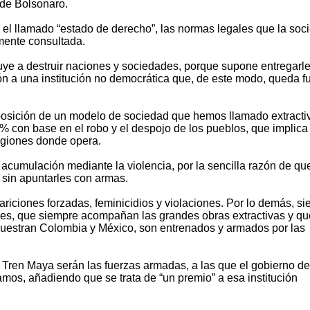
 de Bolsonaro.
ra el llamado “estado de derecho”, las normas legales que la soc
mente consultada.
ibuye a destruir naciones y sociedades, porque supone entregarl
tión a una institución no democrática que, de este modo, queda f
mposición de un modelo de sociedad que hemos llamado extracti
% con base en el robo y el despojo de los pueblos, que implica
regiones donde opera.
e acumulación mediante la violencia, por la sencilla razón de qu
 sin apuntarles con armas.
ariciones forzadas, feminicidios y violaciones. Por lo demás, s
ares, que siempre acompañan las grandes obras extractivas y qu
muestran Colombia y México, son entrenados y armados por las
 Tren Maya serán las fuerzas armadas, a las que el gobierno de
mos, añadiendo que se trata de “un premio” a esa institución