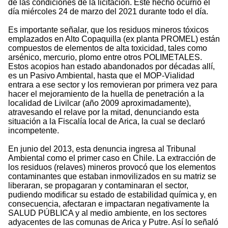
de las condiciones de la licitación. Este hecho ocurrió el
día miércoles 24 de marzo del 2021 durante todo el día.
Es importante señalar, que los residuos mineros tóxicos
emplazados en Alto Copaquilla (ex planta PROMEL) están
compuestos de elementos de alta toxicidad, tales como
arsénico, mercurio, plomo entre otros POLIMETALES.
Estos acopios han estado abandonados por décadas allí,
es un Pasivo Ambiental, hasta que el MOP-Vialidad
entrara a ese sector y los removieran por primera vez para
hacer el mejoramiento de la huella de penetración a la
localidad de Livilcar (año 2009 aproximadamente),
atravesando el relave por la mitad, denunciando esta
situación a la Fiscalía local de Arica, la cual se declaró
incompetente.
En junio del 2013, esta denuncia ingresa al Tribunal
Ambiental como el primer caso en Chile. La extracción de
los residuos (relaves) mineros provocó que los elementos
contaminantes que estaban inmovilizados en su matriz se
liberaran, se propagaran y contaminaran el sector,
pudiendo modificar su estado de estabilidad química y, en
consecuencia, afectaran e impactaran negativamente la
SALUD PÚBLICA y al medio ambiente, en los sectores
adyacentes de las comunas de Arica y Putre. Así lo señaló