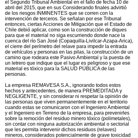
el Segundo Tribunal Ambiental en el fallo de fecha 10 de
abril del 2015, que en sus Considerando finales advirtió
de los riesgos INMINENTES que se corren con la
intervención de terceros. Se señalan por ese Tribunal
entonces, ciertas Acciones de Mitigación que el Estado de
Chile debió aplicar, como son la construcción de diques
para que el material no siga escurriendo donde nace la
cuenca del río San José (Copaquilla-Livilcar-Azapa-Arica),
el cierre del perímetro del relave para impedir la entrada
de vehículos y personas en las pilas, la construcción de un
camino que rodeara este Pasivo Ambiental y la puesta de
un letrero que indique que el lugar es peligroso y que ese
material es tóxico para la SALUD PÚBLICA de las
personas.
La empresa REMAVESA S.A., ignorando todos estos
hechos y antecedentes, de manera PREMEDITADA y
NEGLIGENTE, y sin considerar ni respetar la opinión de
las personas que viven permanentemente en el territorio
cuando estas se comunicaron con el Ingeniero Ambiental
y el Ingeniero en Terreno de la empresa, para prevenirles
sobre la remoción del residuo minero tóxico (polimetales),
sin contar con ninguna autorización ambiental o sectorial
que les permita intervenir dichos residuos (relaves)
mineros, considerados potencialmente de grave toxicidad