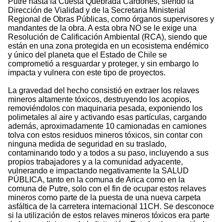
Putre hasta la Cuesta Quebrada Cardones, siendo la
Dirección de Vialidad y de la Secretaria Ministerial
Regional de Obras Públicas, como órganos supervisores y
mandantes de la obra. A esta obra NO se le exige una
Resolución de Calificación Ambiental (RCA), siendo que
están en una zona protegida en un ecosistema endémico
y único del planeta que el Estado de Chile se
comprometió a resguardar y proteger, y sin embargo lo
impacta y vulnera con este tipo de proyectos.
La gravedad del hecho consistió en extraer los relaves
mineros altamente tóxicos, destruyendo los acopios,
removiéndolos con maquinaria pesada, exponiendo los
polimetales al aire y activando esas partículas, cargando
además, aproximadamente 10 camionadas en camiones
tolva con estos residuos mineros tóxicos, sin contar con
ninguna medida de seguridad en su traslado,
contaminando todo y a todos a su paso, incluyendo a sus
propios trabajadores y a la comunidad adyacente,
vulnerando e impactando negativamente la SALUD
PÚBLICA, tanto en la comuna de Arica como en la
comuna de Putre, solo con el fin de ocupar estos relaves
mineros como parte de la puesta de una nueva carpeta
asfáltica de la carretera internacional 11CH. Se desconoce
si la utilización de estos relaves mineros tóxicos era parte