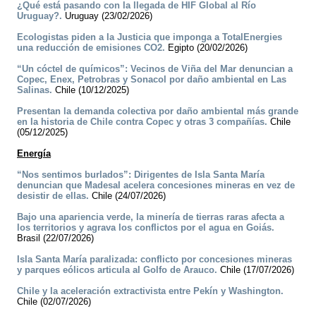
¿Qué está pasando con la llegada de HIF Global al Río
Uruguay?.
Uruguay (23/02/2026)
Ecologistas piden a la Justicia que imponga a TotalEnergies
una reducción de emisiones CO2.
Egipto (20/02/2026)
“Un cóctel de químicos”: Vecinos de Viña del Mar denuncian a
Copec, Enex, Petrobras y Sonacol por daño ambiental en Las
Salinas.
Chile (10/12/2025)
Presentan la demanda colectiva por daño ambiental más grande
en la historia de Chile contra Copec y otras 3 compañías.
Chile
(05/12/2025)
Energía
“Nos sentimos burlados”: Dirigentes de Isla Santa María
denuncian que Madesal acelera concesiones mineras en vez de
desistir de ellas.
Chile (24/07/2026)
Bajo una apariencia verde, la minería de tierras raras afecta a
los territorios y agrava los conflictos por el agua en Goiás.
Brasil (22/07/2026)
Isla Santa María paralizada: conflicto por concesiones mineras
y parques eólicos articula al Golfo de Arauco.
Chile (17/07/2026)
Chile y la aceleración extractivista entre Pekín y Washington.
Chile (02/07/2026)