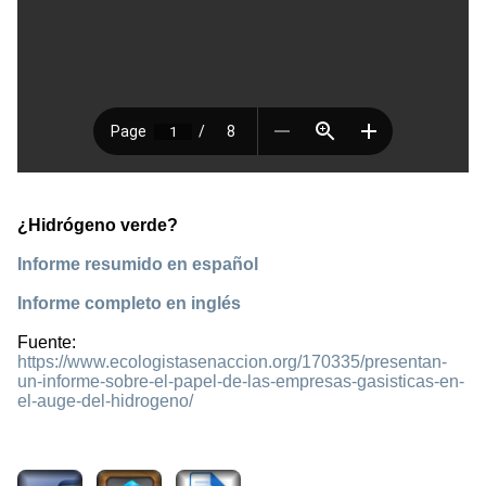
¿Hidrógeno verde?
Informe resumido en español
Informe completo en inglés
Fuente:
https://www.ecologistasenaccion.org/170335/presentan-
un-informe-sobre-el-papel-de-las-empresas-gasisticas-en-
el-auge-del-hidrogeno/
941