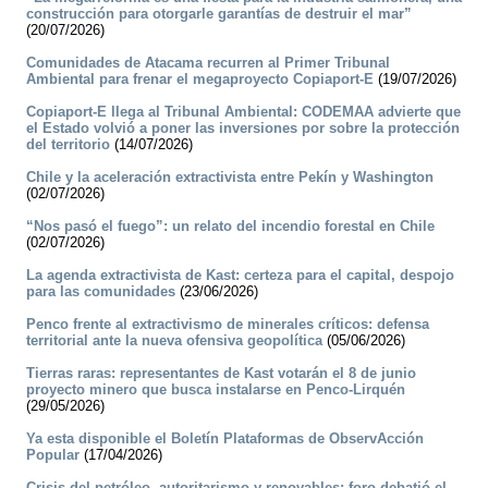
construcción para otorgarle garantías de destruir el mar”
(20/07/2026)
Comunidades de Atacama recurren al Primer Tribunal
Ambiental para frenar el megaproyecto Copiaport-E
(19/07/2026)
Copiaport-E llega al Tribunal Ambiental: CODEMAA advierte que
el Estado volvió a poner las inversiones por sobre la protección
del territorio
(14/07/2026)
Chile y la aceleración extractivista entre Pekín y Washington
(02/07/2026)
“Nos pasó el fuego”: un relato del incendio forestal en Chile
(02/07/2026)
La agenda extractivista de Kast: certeza para el capital, despojo
para las comunidades
(23/06/2026)
Penco frente al extractivismo de minerales críticos: defensa
territorial ante la nueva ofensiva geopolítica
(05/06/2026)
Tierras raras: representantes de Kast votarán el 8 de junio
proyecto minero que busca instalarse en Penco-Lirquén
(29/05/2026)
Ya esta disponible el Boletín Plataformas de ObservAcción
Popular
(17/04/2026)
Crisis del petróleo, autoritarismo y renovables: foro debatió el