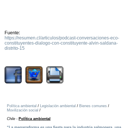
Fuente:
https://resumen.cl/articulos/podcast-conversaciones-eco-
constituyentes-dialogo-con-constituyente-alvin-saldana-
distrito-15
1014
Política ambiental
/
Legislación ambiental
/
Bienes comunes
/
Movilización social
/
Chile
-
Política ambiental
“La megarreforma es una fiesta para la industria salmonera, una