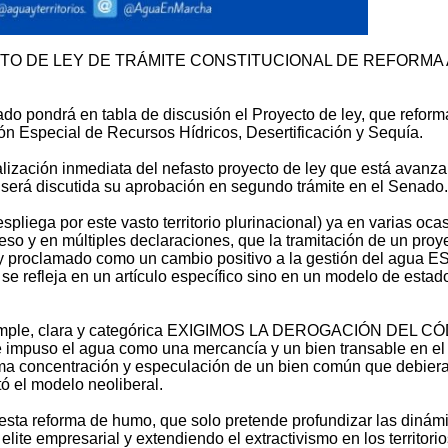
O DE LEY DE TRÁMITE CONSTITUCIONAL DE REFORMA 
ado pondrá en tabla de discusión el Proyecto de ley, que reform
n Especial de Recursos Hídricos, Desertificación y Sequía.
zación inmediata del nefasto proyecto de ley que está avanz
 será discutida su aprobación en segundo trámite en el Senado.
pliega por este vasto territorio plurinacional) ya en varias oca
eso y en múltiples declaraciones, que la tramitación de un proy
 y proclamado como un cambio positivo a la gestión del agua 
se refleja en un artículo específico sino en un modelo de estad
s simple, clara y categórica EXIGIMOS LA DEROGACIÓN DEL C
impuso el agua como una mercancía y un bien transable en el
ma concentración y especulación de un bien común que debiera
tó el modelo neoliberal.
sta reforma de humo, que solo pretende profundizar las dinám
 elite empresarial y extendiendo el extractivismo en los territori