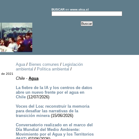
BUSCAR
en
www.olca.cl
Agua
/
Bienes comunes
/
Legislación
ambiental
/
Política ambiental
/
o de 2021
Chile
-
Agua
La fiebre de la IA y los centros de datos
abre un nuevo frente por el agua en
Chile
(12/07/2026)
Voces del Loa: reconstruir la memoria
para desafiar las narrativas de la
transición minera
(15/06/2026)
Conversatorio realizado en el marco del
Día Mundial del Medio Ambiente:
Movimiento por el Agua y los Territorios
(MAT)
(07/06/2026)