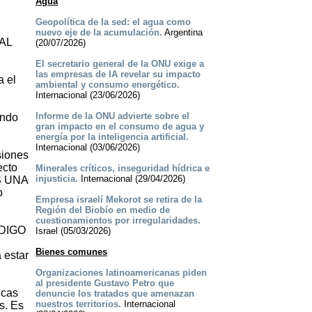
Agua
Geopolítica de la sed: el agua como
nuevo eje de la acumulación.
Argentina
AL
(20/07/2026)
El secretario general de la ONU exige a
las empresas de IA revelar su impacto
a el
ambiental y consumo energético.
Internacional (23/06/2026)
Informe de la ONU advierte sobre el
ando
gran impacto en el consumo de agua y
energía por la inteligencia artificial.
Internacional (03/06/2026)
siones
ecto
Minerales críticos, inseguridad hídrica e
injusticia.
Internacional (29/04/2026)
ES UNA
o
Empresa israelí Mekorot se retira de la
Región del Biobío en medio de
cuestionamientos por irregularidades.
ÓDIGO
Israel (05/03/2026)
Bienes comunes
 estar
Organizaciones latinoamericanas piden
al presidente Gustavo Petro que
icas
denuncie los tratados que amenazan
nuestros territorios.
Internacional
os. Es