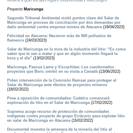
Minería a gran escala
/
Agua
/
Biodiversidad
/
Maricunga
/
Proyecto
Maricunga
:
Segundo Tribunal Ambiental visitó puntos clave del Salar de
Maricunga en proceso de conciliación por dos demandas por
daño ambiental contra empresa minera de Atacama
(19/04/2023)
Felicidad en Atacama: Nacieron más de 800 polluelos de
flamenco
(24/03/2023)
Salar de Maricunga en la mira de la industria del litio: “Es como
saber que te van a matar y que en algún momento llegará la
hora y el día”
(13/02/2023)
Maricunga, Pascua Lama y Vizcachitas: Los cuestionados
proyectos que Boric omitió en su visita a Canadá
(13/06/2022)
Piden intervención de la Comisión Ramsar para proteger el
Salar de Maricunga ante efectos de proyectos mineros
(18/02/2022)
Pese a oposición de comunidades: Codelco comenzará
exploración de litio en el Salar de Maricunga
(17/02/2022)
Suprema acoge recurso de protección de comunidades
indígenas contra proyecto de grupo Errázuriz para explotar litio
en salar de Maricunga en Atacama
(15/02/2022)
Documental muestra la amenaza de la minería del litio al