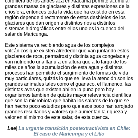
cordillera de los andes acá en Atacama permite acumular
grandes masas de glaciares y distintas expresiones de la
criosfera, entonces toda la vida que ha existido en esta
región depende directamente de estos deshielos de los
glaciares que dan origen a distintos ríos a distintos
sistemas hidrográficos entre ellos uno es la cuenca del
salar de Maricunga.
Este sistema va recibiendo agua de los complejos
volcánicos que existen alrededor que van juntando estos
glaciares de roca, permafrost y distinta agua congelada y
van nutriendo una llanura en altura que a lo largo de los
miles de años la acumulación de esta agua y distintos
procesos han permitido el surgimiento de formas de vida
muy particulares, quizás lo que se lleva la atención son los
grandes animales tales como el guanaco, el flamenco, las
distintas aves que existen ahí en la puna pero hay
organismos también de quizás mayor relevancia científica
que son la microbiota que habita los salares de lo que se
han hecho poco estudios pero que esos poco han arrojado
grandes resultados y valores que aumentan la riqueza y
valor en sí mismo de este salar, de esta cuenca.
Lee|
La urgente transición postextractivista en Chile:
El caso de Maricunga y el Litio