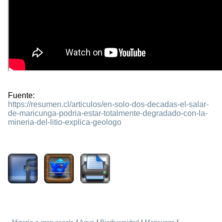
Fuente:
https://resumen.cl/articulos/en-solo-dos-decadas-el-salar-
de-maricunga-podria-estar-totalmente-degradado-con-la-
mineria-del-litio-explica-geologo
3133