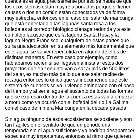
cuenca es el agua precisamente por eso se habla de que
los ecosistemas están muy relacionados porque si tienen
causes o ríos en común están conectados ya de forma
muy estrecha, entonces en el caso del salar de maricunga
que está conectado a las lagunas santa rosa a los
bofedales al corredor biológico ciénaga redonda y a este
complejo lacustre que es la laguna Santa Rosa y la
laguna Negro Francisco, cualquiera de estas partes que
sufra una afectación en su elemento más fundamental que
es el agua, se va ver repercutida en alguno de ellos de
distintas maneras. En este caso por ejemplo, como
hablábamos recién si se llegasen a instalar estos dos
proyectos que en conjunto van a sacar más de 500 litros
del salar, es mucho más de lo que ese salar recibe de
recarga entonces lo único que va ir ocurriendo que este
sistema de cuencas se va ir viendo aminorado con el paso
del tiempo y al ser el agua el sustento de todas las formas
que se expresan dentro de la cuenca estas van a empezar
a morir como ya ocurrió con el bofedal del rio La Gallina
con el caso de minera Maricunga en la década pasada.
Sin agua ninguno de esos ecosistemas se sostiene y son
tan frágiles en el sentido de que un periodo una
temporada sin el agua suficiente y ya podrían desaparecer
especies muy importantes, entonces al ritmo que quieren