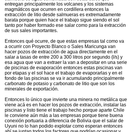
entregan principalmente los volcanes y los sistemas
magmáticos que ocurren en cordillera entonces la
extracción de litio desde salmueras es extremadamente
barata porque quien hace el trabajo sigue siendo el sol
tanto por haber formado ese salar como para la extracción
de sus sales importantes.
Entonces qué ocurre, de que estas empresas tal como va
a ocurrir con Proyecto Blanco o Sales Maricunga van
hacer pozos de extracción de agua directamente en el
salar a tasas de entre 200 a 300 litros por segundo (l/s) y
esa agua que van a extraer la van a depositar en una serie
de piscinas de evaporación entonces estas piscinas van
por etapas y el sol hace el trabajo de evaporarlas y en el
fondo de las piscinas se va ir acumulando principalmente
carbonato de potasio y carbonato de litio que son los
minerales de exportación.
Entonces lo único que invierte una minera no metálica que
viene acá es en hacer los pozos de extracción, instalar las
piscinas y listo tiene el trabajo hecho porque aparte Chile
le conviene aún más a las empresas porque tiene buena
conexión portuaria a diferencia de Bolivia que el salar de
Uyuni no lo han podido explotar como esperan entonces
ahí se juntan todos los factores que podrían ocasionar y