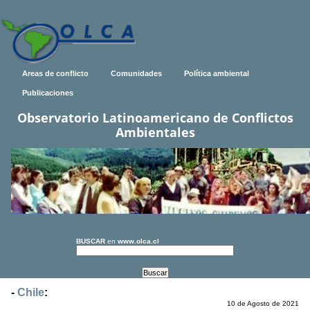
Areas de conflicto
Comunidades
Política ambiental
Publicaciones
Observatorio Latinoamericano de Conflictos
Ambientales
BUSCAR
en
www.olca.cl
-
Chile
:
10 de Agosto de 2021