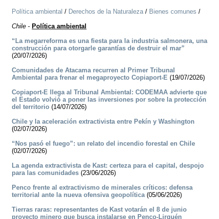
Política ambiental
/
Derechos de la Naturaleza
/
Bienes comunes
/
Chile
-
Política ambiental
“La megarreforma es una fiesta para la industria salmonera, una
construcción para otorgarle garantías de destruir el mar”
(20/07/2026)
Comunidades de Atacama recurren al Primer Tribunal
Ambiental para frenar el megaproyecto Copiaport-E
(19/07/2026)
Copiaport-E llega al Tribunal Ambiental: CODEMAA advierte que
el Estado volvió a poner las inversiones por sobre la protección
del territorio
(14/07/2026)
Chile y la aceleración extractivista entre Pekín y Washington
(02/07/2026)
“Nos pasó el fuego”: un relato del incendio forestal en Chile
(02/07/2026)
La agenda extractivista de Kast: certeza para el capital, despojo
para las comunidades
(23/06/2026)
Penco frente al extractivismo de minerales críticos: defensa
territorial ante la nueva ofensiva geopolítica
(05/06/2026)
Tierras raras: representantes de Kast votarán el 8 de junio
proyecto minero que busca instalarse en Penco-Lirquén