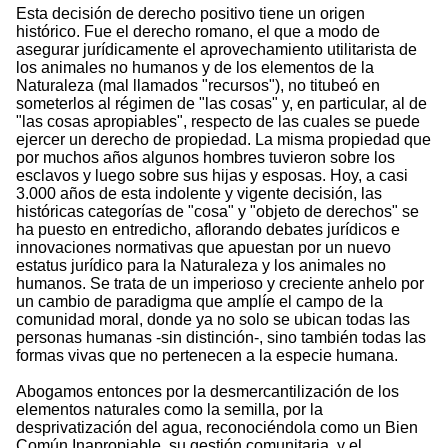
Esta decisión de derecho positivo tiene un origen
histórico. Fue el derecho romano, el que a modo de
asegurar jurídicamente el aprovechamiento utilitarista de
los animales no humanos y de los elementos de la
Naturaleza (mal llamados "recursos"), no titubeó en
someterlos al régimen de "las cosas" y, en particular, al de
"las cosas apropiables", respecto de las cuales se puede
ejercer un derecho de propiedad. La misma propiedad que
por muchos años algunos hombres tuvieron sobre los
esclavos y luego sobre sus hijas y esposas. Hoy, a casi
3.000 años de esta indolente y vigente decisión, las
históricas categorías de "cosa" y "objeto de derechos" se
ha puesto en entredicho, aflorando debates jurídicos e
innovaciones normativas que apuestan por un nuevo
estatus jurídico para la Naturaleza y los animales no
humanos. Se trata de un imperioso y creciente anhelo por
un cambio de paradigma que amplíe el campo de la
comunidad moral, donde ya no solo se ubican todas las
personas humanas -sin distinción-, sino también todas las
formas vivas que no pertenecen a la especie humana.
Abogamos entonces por la desmercantilización de los
elementos naturales como la semilla, por la
desprivatización del agua, reconociéndola como un Bien
Común Inapropiable, su gestión comunitaria, y el