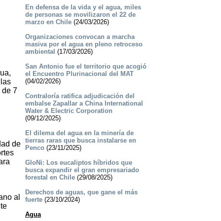
En defensa de la vida y el agua, miles
de personas se movilizaron el 22 de
marzo en Chile
(24/03/2026)
Organizaciones convocan a marcha
masiva por el agua en pleno retroceso
ambiental
(17/03/2026)
San Antonio fue el territorio que acogió
ua,
el Encuentro Plurinacional del MAT
 las
(04/02/2026)
 de 7
Contraloría ratifica adjudicación del
embalse Zapallar a China International
Water & Electric Corporation
(09/12/2025)
El dilema del agua en la minería de
tierras raras que busca instalarse en
dad de
Penco
(23/11/2025)
rtes
ara
GloNi: Los eucaliptos híbridos que
busca expandir el gran empresariado
forestal en Chile
(29/08/2025)
Derechos de aguas, que gane el más
ano al
fuerte
(23/10/2024)
te
Agua