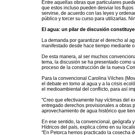
Entre aquellas obras que particulares pued
que estos incluso pueden desviar los flujos
servirse, de acuerdo con las leyes y ordena
público y torcer su curso para utilizarlas. N
El agua: un pilar de discusión constituy
La demanda por garantizar el derecho al agua
manifestado desde hace tiempo mediante or
De esta manera, al ser muchos convencional
tema, la discusión se ha presentado como u
proceso de la construcción de la nueva Cons
Para la convencional Carolina Vilches (Mov
el debate en torno al agua y a la crisis ec
el medioambiental del conflicto, para así i
“Creo que efectivamente hay víctimas del e
entregado derechos provisionales a obras 
aprovechamiento de agua histórico que tien
En ese sentido, la convencional, geógrafa y
Hídricos del país, explica cómo en su loca
“En Petorca hemos practicado la cosecha de 