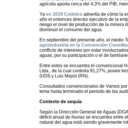
agrícola aporta cerca del 4,3% del PIB, mien
Ya
en 2019 Codelco
advertía de cómo la es
año el entonces director ejecutivo de la em
riesgo el nivel de producción de la minera d
disminuir el consumo del agua.
En septiembre del presente año, el medio T
agroindustria en la Convención Constitu
conflicto de intereses por estar involucr
aguas, por su participación o el de familiar
Entre estos se encuentra el convencional H
Ltda., de la cual controla 91,27%, posee tr
(UDI) y Luis Mayol (RN).
Consultados convencionales de Vamos por Chi
tema hasta terminado el periodo de las aud
Contexto de sequía
Según la Dirección General de Aguas (DGA)
déficit anual de lluvias se encuentra entre 
natural del agua está siendo gravemente inte