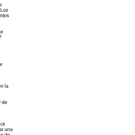
s
 Los
untos
de
7
or
n la
y de
ick
ar una
an de