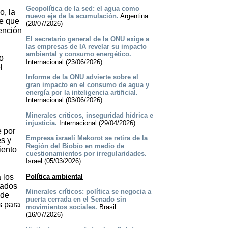
Geopolítica de la sed: el agua como
o, la
nuevo eje de la acumulación.
Argentina
de que
(20/07/2026)
ención
El secretario general de la ONU exige a
las empresas de IA revelar su impacto
ambiental y consumo energético.
o
Internacional (23/06/2026)
l
Informe de la ONU advierte sobre el
gran impacto en el consumo de agua y
energía por la inteligencia artificial.
Internacional (03/06/2026)
Minerales críticos, inseguridad hídrica e
injusticia.
Internacional (29/04/2026)
e por
Empresa israelí Mekorot se retira de la
es y
Región del Biobío en medio de
iento
cuestionamientos por irregularidades.
Israel (05/03/2026)
 los
Política ambiental
vados
Minerales críticos: política se negocia a
 de
puerta cerrada en el Senado sin
s para
movimientos sociales.
Brasil
(16/07/2026)