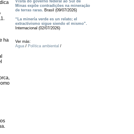
Visita do governo federal ao Sul de
dica
Minas expõe contradições na mineração
de terras raras.
Brasil (09/07/2026)
o
11.
“La minería verde es un relato; el
extractivismo sigue siendo el mismo”.
Internacional (02/07/2026)
se ha
Ver más:
Agua
/
Política ambiental
/
al
l
orca,
 como
tos
ua.