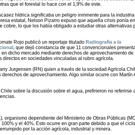
tras que el forestal lo hace con el 1,9% de este.
casez hídrica significaba un peligro inminente para la industria
presa estatal, Nelson Pizarro expuso que aquella crisis ponía e
e cobre, lo que los había obligado a estudiar otras alternativas 
omate Rojo publicó un reportaje titulado
Radiografía a la
cional
, que dejó constancia de que 11 convencionales present
ados en dicho mercado mediante derechos de aprovechamiento de
es directos en sociedades vinculadas al rubro agrícola.
arry Jurgensen (RN) quien a través de la sociedad Agrícola Chif
es derechos de aprovechamiento. Algo similar ocurre con Martín 
le sobre la discusión sobre el agua, prefirieron no referirse a
iencias.
, organismo dependiente del Ministerio de Obras Públicas (MO
el 100% y el 40%. Esto ocurre en gran parte debido a que el cicl
rrumpido por la acción agrícola, industrial y minera.