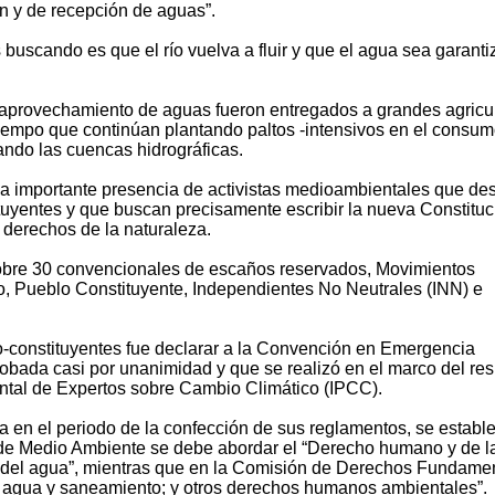
ón y de recepción de aguas”.
buscando es que el río vuelva a fluir y que el agua sea garant
 aprovechamiento de aguas fueron entregados a grandes agricu
iempo que continúan plantando paltos -intensivos en el consu
ando las cuencas hidrográficas.
a importante presencia de activistas medioambientales que de
yentes y que buscan precisamente escribir la nueva Constituc
 derechos de la naturaleza.
sobre 30 convencionales de escaños reservados, Movimientos
o, Pueblo Constituyente, Independientes No Neutrales (INN) e
o-constituyentes fue declarar a la Convención en Emergencia
probada casi por unanimidad y que se realizó en el marco del re
ntal de Expertos sobre Cambio Climático (IPCC).
en el periodo de la confección de sus reglamentos, se estable
de Medio Ambiente se debe abordar el “Derecho humano y de l
al del agua”, mientras que en la Comisión de Derechos Fundame
l agua y saneamiento; y otros derechos humanos ambientales”.