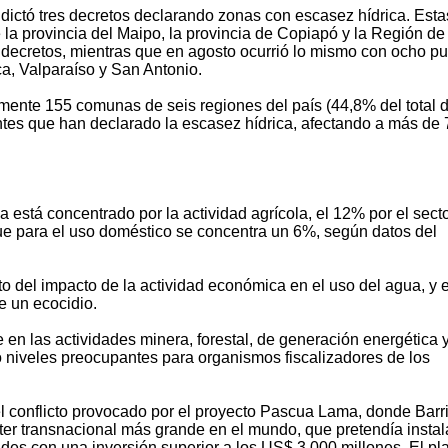
dictó tres decretos declarando zonas con escasez hídrica. Esta
la provincia del Maipo, la provincia de Copiapó y la Región de
o decretos, mientras que en agosto ocurrió lo mismo con ocho p
rca, Valparaíso y San Antonio.
lmente 155 comunas de seis regiones del país (44,8% del total 
tes que han declarado la escasez hídrica, afectando a más de 
 está concentrado por la actividad agrícola, el 12% por el sect
 que para el uso doméstico se concentra un 6%, según datos del
to del impacto de la actividad económica en el uso del agua, y e
ye un ecocidio.
en las actividades minera, forestal, de generación energética 
 niveles preocupantes para organismos fiscalizadores de los
l conflicto provocado por el proyecto Pascua Lama, donde Barr
ter transnacional más grande en el mundo, que pretendía instal
Andes con una inversión superior a los US$ 3.000 millones. El pl