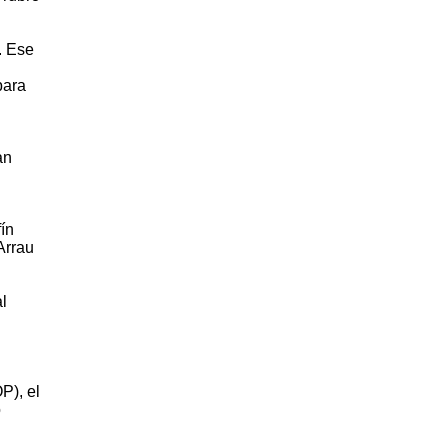
. Ese
n
para
an
ín
Arrau
l
P), el
o