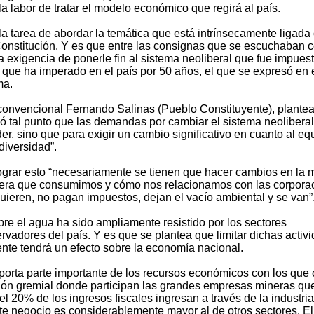
a labor de tratar el modelo económico que regirá al país.
la tarea de abordar la temática que está intrínsecamente ligada 
onstitución. Y es que entre las consignas que se escuchaban 
la exigencia de ponerle fin al sistema neoliberal que fue impues
 que ha imperado en el país por 50 años, el que se expresó en 
ma.
vencional Fernando Salinas (Pueblo Constituyente), plante
zó tal punto que las demandas por cambiar el sistema neoliberal
r, sino que para exigir un cambio significativo en cuanto al equ
diversidad”.
grar esto “necesariamente se tienen que hacer cambios en la m
manera que consumimos y cómo nos relacionamos con las corpora
quieren, no pagan impuestos, dejan el vacío ambiental y se van”
re el agua ha sido ampliamente resistido por los sectores
ervadores del país. Y es que se plantea que limitar dichas activ
ente tendrá un efecto sobre la economía nacional.
aporta parte importante de los recursos económicos con los que
ión gremial donde participan las grandes empresas mineras qu
l 20% de los ingresos fiscales ingresan a través de la industria
te negocio es considerablemente mayor al de otros sectores. El