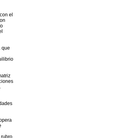
con el
con
to
el
a que
ilibrio
atriz
ciones
.
idades
 opera
e
 rubro