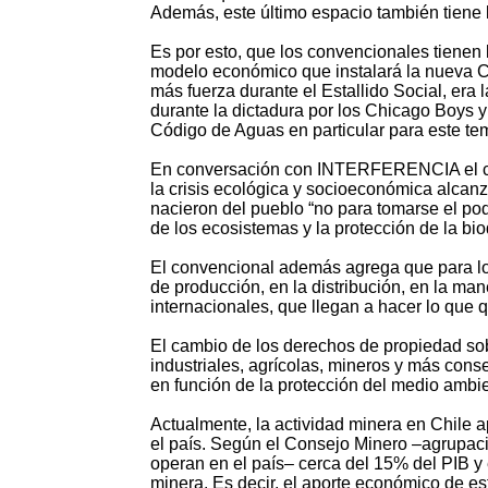
Además, este último espacio también tiene l
Es por esto, que los convencionales tienen 
modelo económico que instalará la nueva C
más fuerza durante el Estallido Social, era 
durante la dictadura por los Chicago Boys y
Código de Aguas en particular para este te
En conversación con INTERFERENCIA el con
la crisis ecológica y socioeconómica alcan
nacieron del pueblo “no para tomarse el pode
de los ecosistemas y la protección de la bio
El convencional además agrega que para lo
de producción, en la distribución, en la 
internacionales, que llegan a hacer lo que 
El cambio de los derechos de propiedad sob
industriales, agrícolas, mineros y más cons
en función de la protección del medio ambi
Actualmente, la actividad minera en Chile 
el país. Según el Consejo Minero –agrupac
operan en el país– cerca del 15% del PIB y e
minera. Es decir, el aporte económico de es