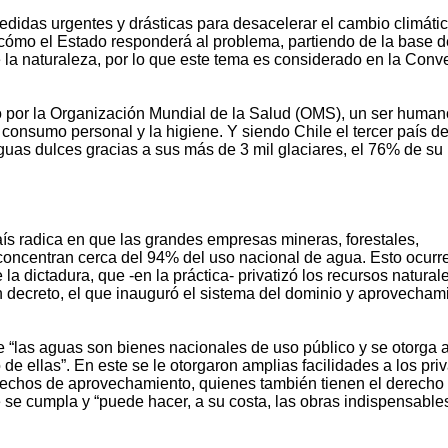
didas urgentes y drásticas para desacelerar el cambio climátic
ómo el Estado responderá al problema, partiendo de la base 
 la naturaleza, por lo que este tema es considerado en la Conv
o por la Organización Mundial de la Salud (OMS), un ser human
l consumo personal y la higiene. Y siendo Chile el tercer país de
uas dulces gracias a sus más de 3 mil glaciares, el 76% de su
 país radica en que las grandes empresas mineras, forestales,
s concentran cerca del 94% del uso nacional de agua. Esto ocurr
a dictadura, que -en la práctica- privatizó los recursos natural
 decreto, el que inauguró el sistema del dominio y aprovecham
e “las aguas son bienes nacionales de uso público y se otorga a
de ellas”. En este se le otorgaron amplias facilidades a los pri
rechos de aprovechamiento, quienes también tienen el derecho
e se cumpla y “puede hacer, a su costa, las obras indispensable