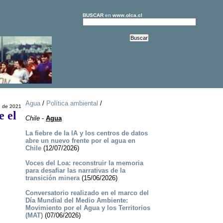
BUSCAR
en
www.olca.cl
Agua
/
Política ambiental
/
e de 2021
e el
Chile
-
Agua
La fiebre de la IA y los centros de datos
abre un nuevo frente por el agua en
Chile
(12/07/2026)
Voces del Loa: reconstruir la memoria
para desafiar las narrativas de la
transición minera
(15/06/2026)
Conversatorio realizado en el marco del
Día Mundial del Medio Ambiente:
Movimiento por el Agua y los Territorios
(MAT)
(07/06/2026)