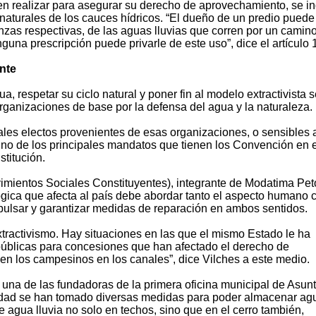
en realizar para asegurar su derecho de aprovechamiento, se in
 naturales de los cauces hídricos. “El dueño de un predio puede
nzas respectivas, de las aguas lluvias que corren por un camin
inguna prescripción puede privarle de este uso”, dice el artículo 
ente
, respetar su ciclo natural y poner fin al modelo extractivista 
ganizaciones de base por la defensa del agua y la naturaleza.
es electos provenientes de esas organizaciones, o sensibles 
no de los principales mandatos que tienen los Convención en e
titución.
imientos Sociales Constituyentes), integrante de Modatima Pet
ológica que afecta al país debe abordar tanto el aspecto humano
mpulsar y garantizar medidas de reparación en ambos sentidos.
xtractivismo. Hay situaciones en las que el mismo Estado le ha
públicas para concesiones que han afectado el derecho de
en los campesinos en los canales”, dice Vilches a este medio.
 una de las fundadoras de la primera oficina municipal de Asun
lidad se han tomado diversas medidas para poder almacenar ag
agua lluvia no solo en techos, sino que en el cerro también,