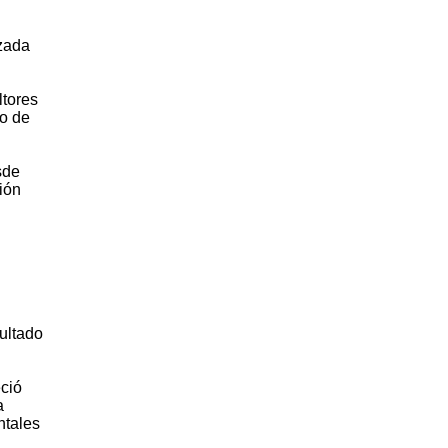
izada
ltores
mo de
sde
ión
sultado
ció
a
ntales