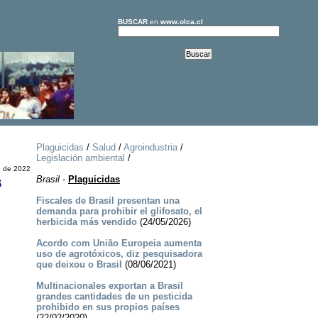
BUSCAR
en
www.olca.cl
Plaguicidas
/
Salud
/
Agroindustria
/
Legislación ambiental
/
o de 2022
s
Brasil
-
Plaguicidas
Fiscales de Brasil presentan una
demanda para prohibir el glifosato, el
herbicida más vendido
(24/05/2026)
Acordo com União Europeia aumenta
uso de agrotóxicos, diz pesquisadora
que deixou o Brasil
(08/06/2021)
Multinacionales exportan a Brasil
grandes cantidades de un pesticida
prohibido en sus propios países
(22/02/2020)