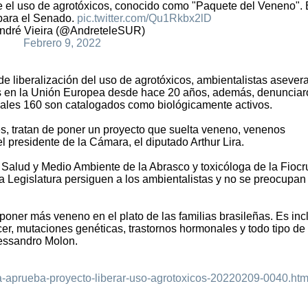
e el uso de agrotóxicos, conocido como "Paquete del Veneno". 
para el Senado.
pic.twitter.com/Qu1Rkbx2lD
ndré Vieira (@AndreteleSUR)
Febrero 9, 2022
e liberalización del uso de agrotóxicos, ambientalistas asever
s en la Unión Europea desde hace 20 años, además, denunciar
uales 160 son catalogados como biológicamente activos.
es, tratan de poner un proyecto que suelta veneno, venenos
el presidente de la Cámara, el diputado Arthur Lira.
 Salud y Medio Ambiente de la Abrasco y toxicóloga de la Fiocr
la Legislatura persiguen a los ambientalistas y no se preocupan 
poner más veneno en el plato de las familias brasileñas. Es incl
er, mutaciones genéticas, trastornos hormonales y todo tipo de
lessandro Molon.
ra-aprueba-proyecto-liberar-uso-agrotoxicos-20220209-0040.htm