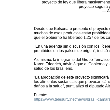
proyecto de ley que libera masivament
proyecto seguirá 
— A
Desde que Bolsonaro presentó el proyecto d
muchos de esos productos están prohibido
que el Gobierno ha liberado 1.257 de los c
"En una agenda sin discusión con los líder
prohibidos en los países de origen", indicó 
Asimismo, la integrante del Grupo Temático
Karen Friedrich, advirtió que el Gobierno y 
salud de los brasileño.
“La aprobación de este proyecto significará 
los alimentos sustancias que provocan cánc
daños a la salud”, puntualizó el diputado A
Fuente:
https://www.telesurtv.net/news/brasil-cama
1435