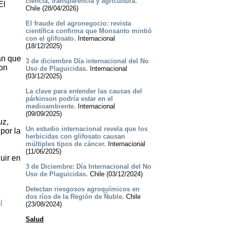
ciencia, transparencia y agricultura.
El
Chile (28/04/2026)
El fraude del agronegocio: revista
científica confirma que Monsanto mintió
con el glifosato.
Internacional
(18/12/2025)
an que
3 de diciembre Día internacional del No
on
Uso de Plaguicidas.
Internacional
(03/12/2025)
La clave para entender las causas del
párkinson podría estar en el
medioambiente.
Internacional
(09/09/2025)
uz,
Un estudio internacional revela que los
por la
herbicidas con glifosato causan
múltiples tipos de cáncer.
Internacional
(11/06/2025)
uir en
3 de Diciembre: Día Internacional del No
Uso de Plaguicidas.
Chile (03/12/2024)
Detectan riesgosos agroquímicos en
dos ríos de la Región de Ñuble.
Chile
l
(23/08/2024)
Salud