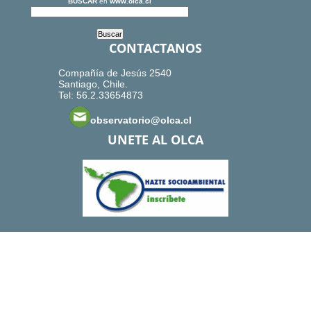
BUSCAR
en
www.olca.cl
CONTACTANOS
Compañía de Jesús 2540
Santiago, Chile.
Tel: 56.2.33654873
observatorio@olca.cl
UNETE AL OLCA