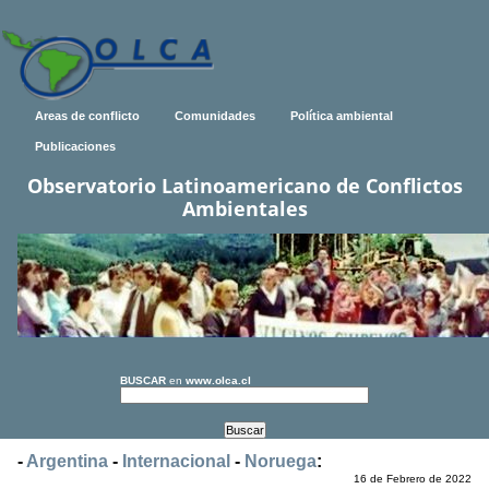
Areas de conflicto
Comunidades
Política ambiental
Publicaciones
Observatorio Latinoamericano de Conflictos
Ambientales
BUSCAR
en
www.olca.cl
-
Argentina
-
Internacional
-
Noruega
:
16 de Febrero de 2022