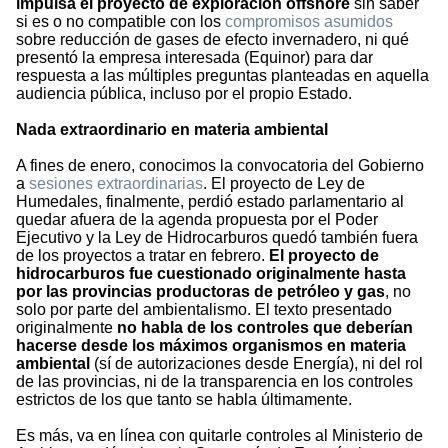
impulsa el proyecto de exploración offshore
sin saber
si es o no compatible con los
compromisos asumidos
sobre reducción de gases de efecto invernadero, ni qué
presentó la empresa interesada (Equinor) para dar
respuesta a las múltiples preguntas planteadas en aquella
audiencia pública, incluso por el propio Estado.
Nada extraordinario en materia ambiental
A fines de enero, conocimos la convocatoria del Gobierno
a
sesiones extraordinarias
. El proyecto de Ley de
Humedales, finalmente, perdió estado parlamentario al
quedar afuera de la agenda propuesta por el Poder
Ejecutivo y la Ley de Hidrocarburos quedó también fuera
de los proyectos a tratar en febrero.
El proyecto de
hidrocarburos fue cuestionado originalmente hasta
por las provincias productoras de petróleo y gas
, no
solo por parte del ambientalismo. El texto presentado
originalmente
no habla de los controles que deberían
hacerse desde los máximos organismos en materia
ambiental
(sí de autorizaciones desde Energía), ni del rol
de las provincias, ni de la transparencia en los controles
estrictos de los que tanto se habla últimamente.
Es más, va en línea con quitarle controles al Ministerio de