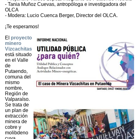
- Tania Muñoz Cuevas, antropóloga e investigadora del
OLCA
- Modera: Lucio Cuenca Berger, Director del OLCA.
¡Te esperamos!
El
proyecto
minero
Vizcachitas
está situado
en el Valle
de
Putaendo,
comuna del
mismo
nombre,
Región de
Valparaíso.
Se trata de
un plan de
extracción
minera de
cobre y
molibdeno
cuya