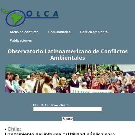
Areas de conflicto
Comunidades
Política ambiental
Publicaciones
Observatorio Latinoamericano de Conflictos
Ambientales
BUSCAR
en
www.olca.cl
-
Chile
:
Lanzamiento del informe “¿Utilidad pública para