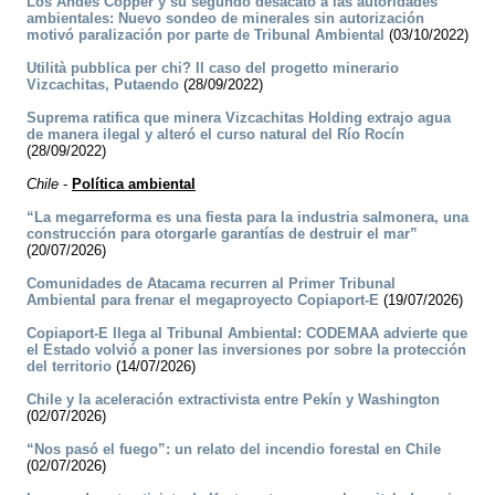
Los Andes Copper y su segundo desacato a las autoridades
ambientales: Nuevo sondeo de minerales sin autorización
motivó paralización por parte de Tribunal Ambiental
(03/10/2022)
Utilità pubblica per chi? Il caso del progetto minerario
Vizcachitas, Putaendo
(28/09/2022)
Suprema ratifica que minera Vizcachitas Holding extrajo agua
de manera ilegal y alteró el curso natural del Río Rocín
(28/09/2022)
Chile
-
Política ambiental
“La megarreforma es una fiesta para la industria salmonera, una
construcción para otorgarle garantías de destruir el mar”
(20/07/2026)
Comunidades de Atacama recurren al Primer Tribunal
Ambiental para frenar el megaproyecto Copiaport-E
(19/07/2026)
Copiaport-E llega al Tribunal Ambiental: CODEMAA advierte que
el Estado volvió a poner las inversiones por sobre la protección
del territorio
(14/07/2026)
Chile y la aceleración extractivista entre Pekín y Washington
(02/07/2026)
“Nos pasó el fuego”: un relato del incendio forestal en Chile
(02/07/2026)