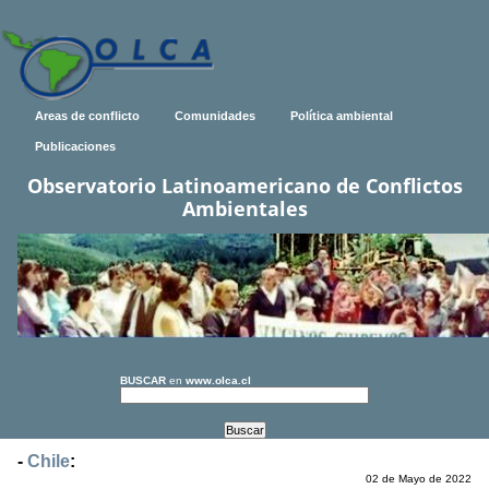
Areas de conflicto
Comunidades
Política ambiental
Publicaciones
Observatorio Latinoamericano de Conflictos
Ambientales
BUSCAR
en
www.olca.cl
-
Chile
:
02 de Mayo de 2022