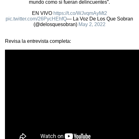
mundo como si fueran delincuentes”.
EN VIVO
https://t.co/WJvqmAyMt2
pic.twitter.com/26PycHEhfQ
— La Voz De Los Que Sobran
(@delosquesobran)
May 2, 2022
Revisa la entrevista completa: