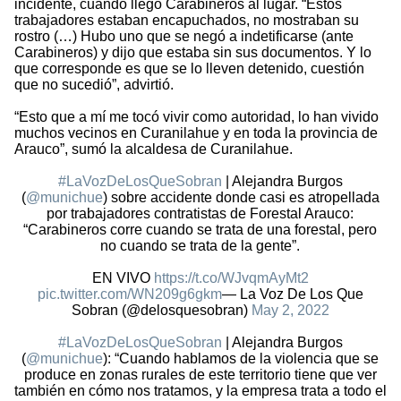
incidente, cuando llegó Carabineros al lugar. “Estos
trabajadores estaban encapuchados, no mostraban su
rostro (…) Hubo uno que se negó a indetificarse (ante
Carabineros) y dijo que estaba sin sus documentos. Y lo
que corresponde es que se lo lleven detenido, cuestión
que no sucedió”, advirtió.
“Esto que a mí me tocó vivir como autoridad, lo han vivido
muchos vecinos en Curanilahue y en toda la provincia de
Arauco”, sumó la alcaldesa de Curanilahue.
#LaVozDeLosQueSobran
| Alejandra Burgos
(
@munichue
) sobre accidente donde casi es atropellada
por trabajadores contratistas de Forestal Arauco:
“Carabineros corre cuando se trata de una forestal, pero
no cuando se trata de la gente”.
EN VIVO
https://t.co/WJvqmAyMt2
pic.twitter.com/WN209g6gkm
— La Voz De Los Que
Sobran (@delosquesobran)
May 2, 2022
#LaVozDeLosQueSobran
| Alejandra Burgos
(
@munichue
): “Cuando hablamos de la violencia que se
produce en zonas rurales de este territorio tiene que ver
también en cómo nos tratamos, y la empresa trata a todo el