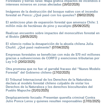
Forestales y tierras raras: Mapa grafica impactos de incendios e
intereses mineros en zonas afectadas
(16/02/2026)
Imágenes de la destrucción del bosque nativo con el incendio
forestal en Penco: ¿Qué pasó con los queules?
(09/02/2026)
El ambicioso plan de expansión forestal que amenaza Chile: 1
millón más de hectáreas de pino y eucalipto
(05/09/2025)
Realizan encuentro sobre impactos del monocultivo forestal en
el Biobío
(18/05/2025)
El silencio rodea la desaparición de la abuela chilena Julia
Chuñil. ¿Qué pasó realmente?
(07/04/2025)
Empresas forestales se benefician con más de $70 mil millones
gracias a subvenciones de CORFO y exenciones tributarias por
Ley I+D
(20/02/2025)
Otra promesa que no fue: el garrafal fracaso del “Nuevo Modelo
Forestal” del Gobierno chileno
(17/02/2025)
El Tribunal Internacional de los Derechos de la Naturaleza
declara al modelo forestal chileno culpable de violar los
Derechos de la Naturaleza y los derechos bioculturales del
Pueblo Mapuche
(31/01/2025)
Desplazamiento forzado: Presentan querella criminal Contra
Julio Ponce Lerou y quienes resulten responsables
(17/01/2025)