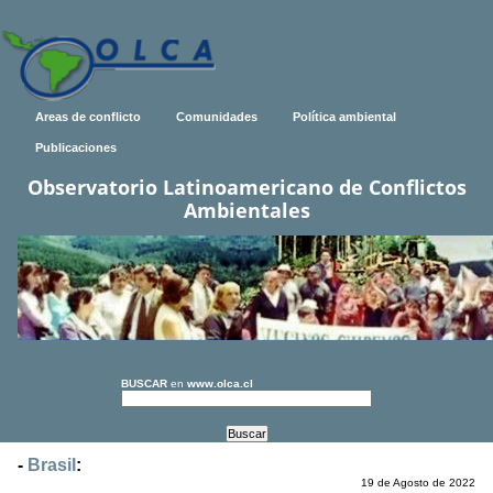
Areas de conflicto
Comunidades
Política ambiental
Publicaciones
Observatorio Latinoamericano de Conflictos
Ambientales
BUSCAR
en
www.olca.cl
-
Brasil
:
19 de Agosto de 2022