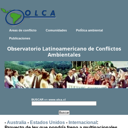
Areas de conflicto
Comunidades
Política ambiental
Publicaciones
Observatorio Latinoamericano de Conflictos
Ambientales
BUSCAR
en
www.olca.cl
-
Australia
-
Estados Unidos
-
Internacional
:
Proyecto de ley que pondría freno a multinacionales