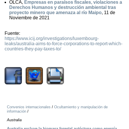
OLCA,
Empresas en paraísos fiscales, violaciones a
Derechos Humanos y destrucción ambiental tras
proyecto minero que amenaza al río Maipo
, 11 de
Noviembre de 2021
Fuente:
https://www.icij.org/investigations/luxembourg-
leaks/australia-aims-to-force-corporations-to-report-which-
countries-they-pay-taxes-to/
1724
Convenios internacionales
/
Ocultamiento y manipulación de
información
/
Australia
Australia excluye la biomasa forestal autóctona como energía