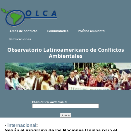
Areas de conflicto
Comunidades
Política ambiental
Publicaciones
Observatorio Latinoamericano de Conflictos
Ambientales
BUSCAR
en
www.olca.cl
-
Internacional
:
Según el Programa de las Naciones Unidas para el