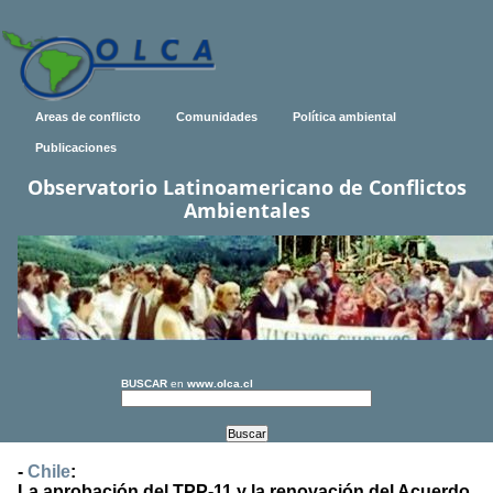
Areas de conflicto
Comunidades
Política ambiental
Publicaciones
Observatorio Latinoamericano de Conflictos
Ambientales
BUSCAR
en
www.olca.cl
-
Chile
:
La aprobación del TPP-11 y la renovación del Acuerdo