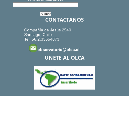
BUSCAR
en
www.olca.cl
CONTACTANOS
Compañía de Jesús 2540
Santiago, Chile.
Tel: 56.2.33654873
observatorio@olca.cl
UNETE AL OLCA