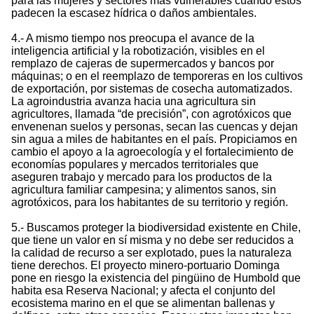
para las mujeres y sectores más vulnerables cuando estos
padecen la escasez hídrica o daños ambientales.
4.- A mismo tiempo nos preocupa el avance de la
inteligencia artificial y la robotización, visibles en el
remplazo de cajeras de supermercados y bancos por
máquinas; o en el reemplazo de temporeras en los cultivos
de exportación, por sistemas de cosecha automatizados.
La agroindustria avanza hacia una agricultura sin
agricultores, llamada “de precisión”, con agrotóxicos que
envenenan suelos y personas, secan las cuencas y dejan
sin agua a miles de habitantes en el país. Propiciamos en
cambio el apoyo a la agroecología y el fortalecimiento de
economías populares y mercados territoriales que
aseguren trabajo y mercado para los productos de la
agricultura familiar campesina; y alimentos sanos, sin
agrotóxicos, para los habitantes de su territorio y región.
5.- Buscamos proteger la biodiversidad existente en Chile,
que tiene un valor en sí misma y no debe ser reducidos a
la calidad de recurso a ser explotado, pues la naturaleza
tiene derechos. El proyecto minero-portuario Dominga
pone en riesgo la existencia del pingüino de Humbold que
habita esa Reserva Nacional; y afecta el conjunto del
ecosistema marino en el que se alimentan ballenas y