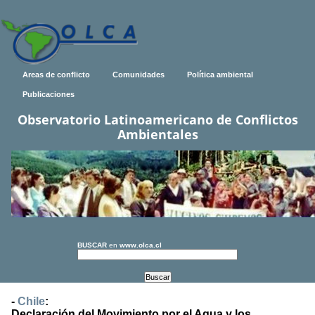
Areas de conflicto
Comunidades
Política ambiental
Publicaciones
Observatorio Latinoamericano de Conflictos
Ambientales
BUSCAR
en
www.olca.cl
-
Chile
:
Declaración del Movimiento por el Agua y los