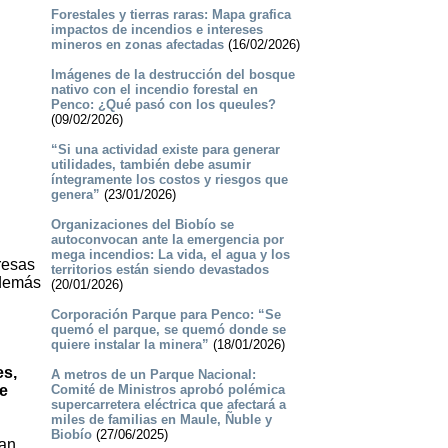
Forestales y tierras raras: Mapa grafica
impactos de incendios e intereses
mineros en zonas afectadas
(16/02/2026)
Imágenes de la destrucción del bosque
nativo con el incendio forestal en
Penco: ¿Qué pasó con los queules?
(09/02/2026)
“Si una actividad existe para generar
utilidades, también debe asumir
íntegramente los costos y riesgos que
genera”
(23/01/2026)
Organizaciones del Biobío se
autoconvocan ante la emergencia por
mega incendios: La vida, el agua y los
resas
territorios están siendo devastados
además
(20/01/2026)
Corporación Parque para Penco: “Se
quemó el parque, se quemó donde se
quiere instalar la minera”
(18/01/2026)
es,
A metros de un Parque Nacional:
de
Comité de Ministros aprobó polémica
supercarretera eléctrica que afectará a
miles de familias en Maule, Ñuble y
Biobío
(27/06/2025)
ban