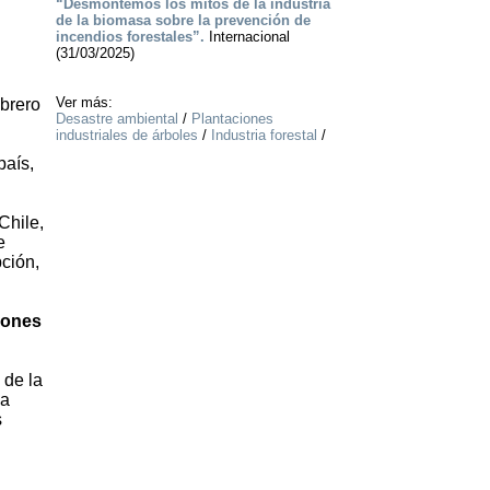
“Desmontemos los mitos de la industria
de la biomasa sobre la prevención de
incendios forestales”.
Internacional
(31/03/2025)
Ver más:
ebrero
Desastre ambiental
/
Plantaciones
industriales de árboles
/
Industria forestal
/
país,
Chile,
e
ción,
iones
 de la
na
s