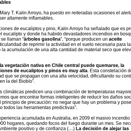
ables
Mary T. Kalin Arroyo, ha puesto en reiteradas ocasiones el alert
ser altamente inflamables.
ciones de eucaliptos y pino, Kalin Arroyo ha señalado que es p
 del eucalipto y donde ha habido devastadores incendios en bos
 se llaman “
árboles gasolina
”, “porque producen un
aceite
rticularidad de reprimir la actividad en el suelo necesaria para la
la acumulación de una alta cantidad de material seco que elev
 la vegetación nativa en Chile central puede quemarse, la
iones de eucaliptos y pinos es muy alta
. Esta constelación d
ad que se propagan con una alta velocidad, dificultando su contr
n la del Biobío”.
nes climáticas predicen una combinación de temperaturas mayor
emos que encontrar formas inteligentes de reducir los daños soc
l principio de precaución: no negar que hay un problema y pose
 todos las herramientas predictivas”.
xperiencia acumulada en Australia, en 2009 el masivo incendio
00 hogares, quedando focos del fuego durante un mes. Se nec
ambiente positivo y de confianza (…)
La decisión de alejar las