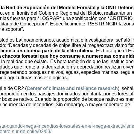
 la Red de Superación del Modelo Forestal y la ONG Defen
, en el frontis del Gobierno Regional del Biobío, realizarán un
ar las fuerzas para *LOGRAR* una zonificación con *CRITERIO
itano de Concepción*. Específicamente, RESTRINGIR la zona
ma soporte”.
tudios Latinoamericanos, académica e investigadora, señaló f
do: “Décadas y décadas de chipe libre al megaextractivismo for
iene a una buena parte de la elite chilena.
Es hora que el Es
ta chacota forestal que hoy consume a numerosas comuni
 la realidad que existe. Es hora también de que las institucione
ades que frente a la degradación y depredación realizan dive
s regenerando bosques nativos, aguas, especies marinas, regul
ndo agriculturas más ecologicas.
hile de CR2 (
Center of climate and resilence research
), señal
proporción en los paisajes dominados por plantaciones forestal
 bosque nativo. Cuando la proporción de bosque nativo es men
 ocurrencia de incendios. Sin embargo, a mayor cobertura de
sta-cuando-mega-incendios-forestales-en-el-mega-extractivism
centro-sur-de-chile/02/03/