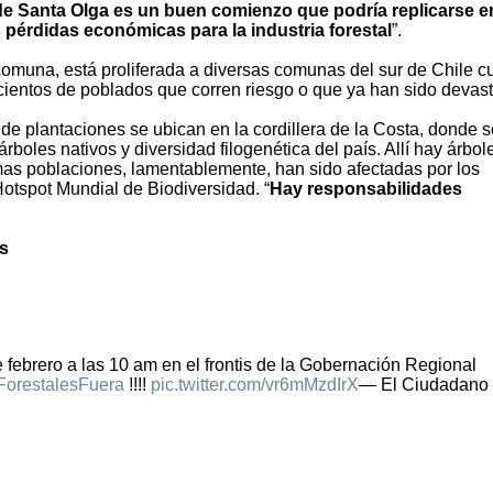
 de Santa Olga es un buen comienzo que podría replicarse e
s pérdidas económicas para la industria forestal
”.
 comuna, está proliferada a diversas comunas del sur de Chile c
 cientos de poblados que corren riesgo o que ya han sido devas
 de plantaciones se ubican en la cordillera de la Costa, donde s
boles nativos y diversidad filogenética del país. Allí hay árbol
timas poblaciones, lamentablemente, han sido afectadas por los
Hotspot Mundial de Biodiversidad. “
Hay responsabilidades
es
 febrero a las 10 am en el frontis de la Gobernación Regional
ForestalesFuera
!!!!
pic.twitter.com/vr6mMzdIrX
— El Ciudadano