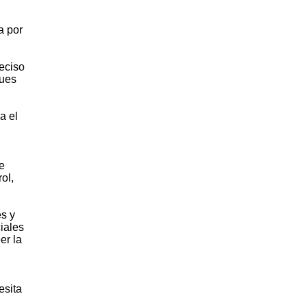
a por
reciso
ques
a el
e
ol,
es y
iales
er la
esita