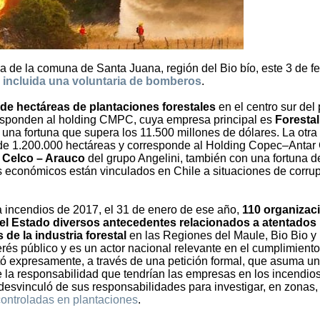
na de la comuna de Santa Juana, región del Bio bío, este 3 de f
,
incluida una voluntaria de bomberos
.
 de hectáreas de plantaciones forestales
en el centro sur del 
esponden al holding CMPC, cuya empresa principal es
Forestal
n una fortuna que supera los 11.500 millones de dólares. La otra
e 1.200.000 hectáreas y corresponde al Holding Copec–Antar 
s
Celco – Arauco
del grupo Angelini, también con una fortuna d
 económicos están vinculados en Chile a situaciones de corrup
 incendios de 2017, el 31 de enero de ese año,
110 organizac
el Estado diversos antecedentes relacionados a atentados
 de la industria forestal
en las Regiones del Maule, Bio Bio y
erés público y es un actor nacional relevante en el cumplimiento
citó expresamente, a través de una petición formal, que asuma u
e la responsabilidad que tendrían las empresas en los incendio
desvinculó de sus responsabilidades para investigar, en zonas,
ontroladas en plantaciones
.