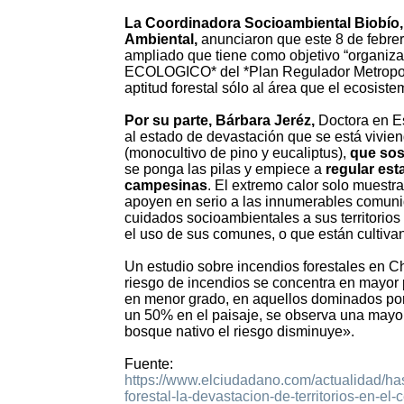
La Coordinadora Socioambiental Biobío,
Ambiental,
anunciaron que este 8 de febrero
ampliado que tiene como objetivo “organiz
ECOLOGICO* del *Plan Regulador Metropol
aptitud forestal sólo al área que el ecosiste
Por su parte, Bárbara Jeréz,
Doctora en Es
al estado de devastación que se está vivien
(monocultivo de pino y eucaliptus),
que sost
se ponga las pilas y empiece a
regular es
campesinas
. El extremo calor solo muestra
apoyen en serio a las innumerables comunid
cuidados socioambientales a sus territorio
el uso de sus comunes, o que están cultiva
Un estudio sobre incendios forestales en C
riesgo de incendios se concentra en mayor 
en menor grado, en aquellos dominados por
un 50% en el paisaje, se observa una mayor
bosque nativo el riesgo disminuye».
Fuente:
https://www.elciudadano.com/actualidad/ha
forestal-la-devastacion-de-territorios-en-el-