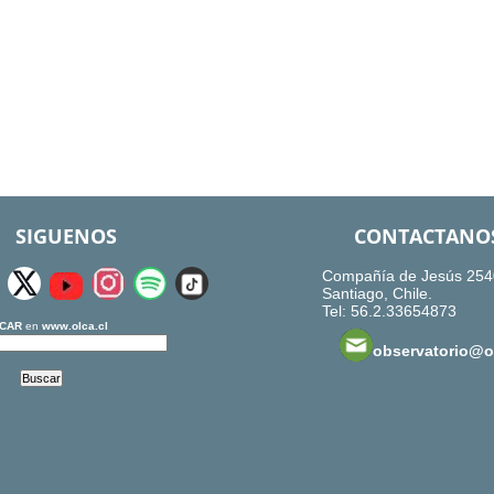
SIGUENOS
CONTACTANO
Compañía de Jesús 254
Santiago, Chile.
Tel: 56.2.33654873
CAR
en
www.olca.cl
observatorio@ol