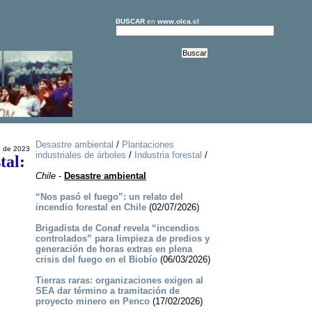
BUSCAR
en
www.olca.cl
Desastre ambiental
/
Plantaciones
o de 2023
industriales de árboles
/
Industria forestal
/
tal:
Chile
-
Desastre ambiental
“Nos pasó el fuego”: un relato del
incendio forestal en Chile
(02/07/2026)
Brigadista de Conaf revela “incendios
controlados” para limpieza de predios y
generación de horas extras en plena
crisis del fuego en el Biobío
(06/03/2026)
Tierras raras: organizaciones exigen al
SEA dar término a tramitación de
proyecto minero en Penco
(17/02/2026)