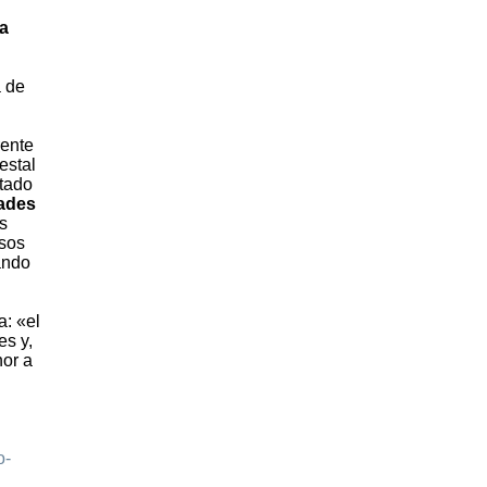
sa
 de
rente
estal
tado
dades
s
rsos
ando
a: «el
es y,
or a
o-