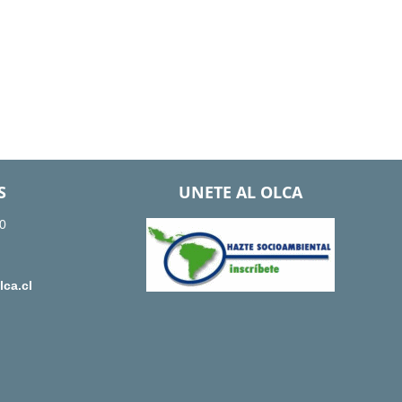
S
UNETE AL OLCA
0
ca.cl