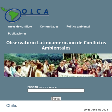
Areas de conflicto
Comunidades
Política ambiental
Publicaciones
Observatorio Latinoamericano de Conflictos
Ambientales
BUSCAR
en
www.olca.cl
-
Chile
:
29 de Junio de 2023