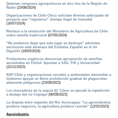
Detectan riesgosos agroquímicos en dos ríos de la Región de
Ñuble
(23/08/2024)
Organizaciones de Chile Chico solicitan término anticipado de
proyecto que “regulariza” drenaje ilegal de humedal
(16/07/2024)
Rechazo a la resolución del Ministerio de Agricultura de Chile
sobre semilla tradicional
(07/05/2024)
“No podemos dejar que este lugar se destruya” advierten
vecinos/as ante amenaza del Embalse Zapallar en el río
Diguillín
(18/03/2024)
Productores orgánicos denuncian apropiación de semillas
ancestrales en Chiloé: Apuntan a SAG, FIA y Universidad
(22/12/2023)
RAP-Chile y organizaciones sociales y ambientales demandan a
Gobierno apoyar en Bonn prohibición gradual de plaguicidas
altamente peligrosos
(23/09/2023)
Los mercaderes de la sequía (I): Cómo se ejecutó la repartición
a destajo del río Copiapó
(06/09/2023)
La disputa entre regantes del Río Aconcagua: “La agroindustria
produce negocios, la agricultura produce comida”
(12/02/2023)
Agroindustria