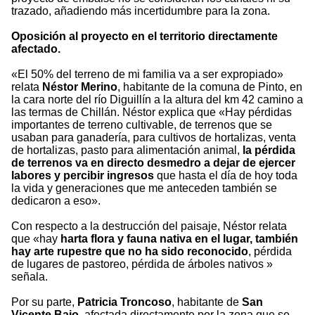
trazado, añadiendo más incertidumbre para la zona.
Oposición al proyecto en el territorio directamente
afectado.
«El 50% del terreno de mi familia va a ser expropiado»
relata
Néstor Merino
, habitante de la comuna de Pinto, en
la cara norte del río Diguillín a la altura del km 42 camino a
las termas de Chillán. Néstor explica que «Hay pérdidas
importantes de terreno cultivable, de terrenos que se
usaban para ganadería, para cultivos de hortalizas, venta
de hortalizas, pasto para alimentación animal,
la pérdida
de terrenos va en directo desmedro a dejar de ejercer
labores y percibir ingresos
que hasta el día de hoy toda
la vida y generaciones que me anteceden también se
dedicaron a eso».
Con respecto a la destrucción del paisaje, Néstor relata
que «hay
harta flora y fauna nativa en el lugar, también
hay arte rupestre que no ha sido reconocido
, pérdida
de lugares de pastoreo, pérdida de árboles nativos »
señala.
Por su parte,
Patricia Troncoso
, habitante de
San
Vicente Bajo
, afectada directamente por la zona que se