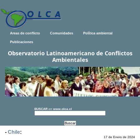
Areas de conflicto
Comunidades
Política ambiental
Publicaciones
Observatorio Latinoamericano de Conflictos
Ambientales
BUSCAR
en
www.olca.cl
-
Chile
:
17 de Enero de 2024