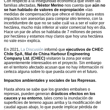
Con respecto a la inseguridad económica que viven las
familias afectadas,
Néstor
Merino
nos cuenta que
aún no
se han hablado de valores de expropiación
«las
medidas de compensación que ofrece el titular para estos
impactos son asesorías para comprar otro terreno, con la
incertidumbre de que no se sabe cuál va a ser el valor por
hectárea, mucho más inferior al valor comercial hoy en día.
Hace un par de años se hablaba de 7 millones de pesos
por hectárea y estamos muy claros que hoy una hectárea
no vale eso» explica.
En 2021,
La Discusión
informó que
ejecutivos de CHEC
Chile SpA, filial de China Harbour Engineering
Company Ltd. (CHEC)
visitaron la zona por estar
aparentemente interesados en el proyecto. Sin embargo
en el territorio afectado acusan que no hay información ni
certeza alguna sobre lo que pueda ocurrir en el futuro.
Impactos ambientales y sociales de las Represas.
Hasta ahora se sabe que los grandes embalses o
represas, pueden generan
drásticos efectos en los
cauces y su entorno
, tales como la inundación de
superficies de terreno aguas arriba y la modificación del
caudal aguas abajo, lo que puede implicar pérdida de