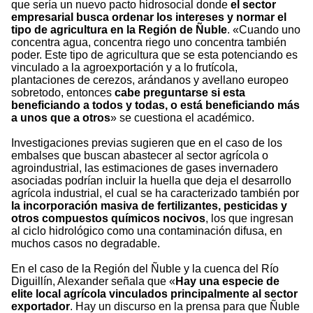
que sería un nuevo pacto hidrosocial donde
el sector
empresarial busca ordenar los intereses y normar el
tipo de agricultura en la Región de Ñuble
. «Cuando uno
concentra agua, concentra riego uno concentra también
poder. Este tipo de agricultura que se esta potenciando es
vinculado a la agroexportación y a lo frutícola,
plantaciones de cerezos, arándanos y avellano europeo
sobretodo, entonces
cabe preguntarse si esta
beneficiando a todos y todas, o está beneficiando más
a unos que a otros
» se cuestiona el académico.
Investigaciones previas sugieren que en el caso de los
embalses que buscan abastecer al sector agrícola o
agroindustrial, las estimaciones de gases invernadero
asociadas podrían incluir la huella que deja el desarrollo
agrícola industrial, el cual se ha caracterizado también por
la incorporación masiva de fertilizantes, pesticidas y
otros compuestos químicos nocivos
, los que ingresan
al ciclo hidrológico como una contaminación difusa, en
muchos casos no degradable.
En el caso de la Región del Ñuble y la cuenca del Río
Diguillín, Alexander señala que «
Hay una especie de
elite local agrícola vinculados principalmente al sector
exportador
. Hay un discurso en la prensa para que Ñuble