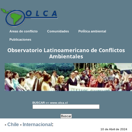
Areas de conflicto
Comunidades
Política ambiental
Publicaciones
Observatorio Latinoamericano de Conflictos
Ambientales
BUSCAR
en
www.olca.cl
-
Chile
-
Internacional
:
10 de Abril de 2024