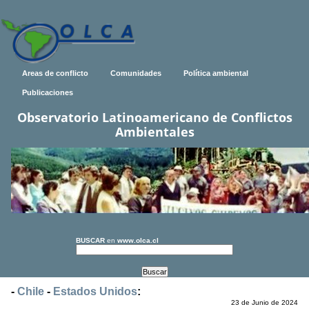
Areas de conflicto
Comunidades
Política ambiental
Publicaciones
Observatorio Latinoamericano de Conflictos
Ambientales
BUSCAR
en
www.olca.cl
-
Chile
-
Estados Unidos
:
23 de Junio de 2024