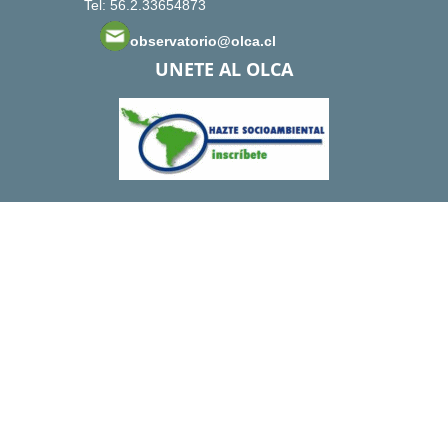
Tel: 56.2.33654873
observatorio@olca.cl
UNETE AL OLCA